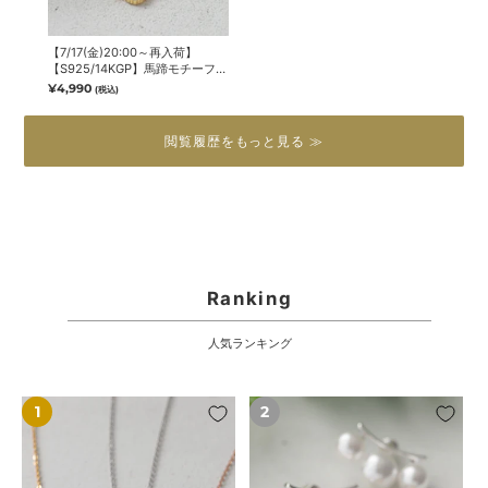
【7/17(金)20:00～再入荷】
【S925/14KGP】馬蹄モチーフブ
レスレット
¥4,990
(税込)
閲覧履歴をもっと見る ≫
Ranking
人気ランキング
【7/17(金)20:00
【7/10(金)20:00
～
～
再
再
入
入