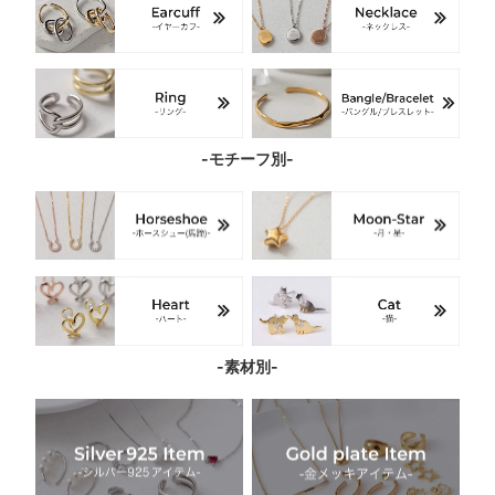
-モチーフ別-
-素材別-