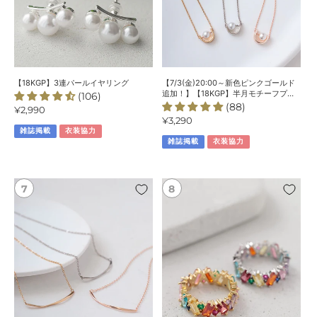
ヤ
ゴ
リ
ー
ン
ル
グ
ド
追
加！】
【18KGP】3連パールイヤリング
【7/3(金)20:00～新色ピンクゴールド
【18KGP】
追加！】【18KGP】半月モチーフプレ
(106)
ートパールネックレス
(88)
半
通
¥2,990
通
¥3,290
常
月
雑誌掲載
衣装協力
常
価
モ
雑誌掲載
衣装協力
価
格
チ
格
ー
フ
【7/31(金)20:00
【8/7(金)20:00
プ
～
～
レ
再
再
ー
入
入
ト
荷】
荷】
パ
【18KGP】
【18KGP】
ー
ね
カ
ル
じ
ラ
ネ
り
フ
ッ