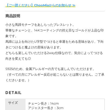
商
【ご一読ください】ChooMiaからのお知らせ ≫
品
を
商品説明
追
加
小さな馬蹄モチーフをあしらったブレスレット。
す
華奢なチェーンと、14Kコーティングの控え目なゴールドが上品な印
る
象です。
馬蹄には
上を向けたU字型でつけると幸運をためる意味があり、下向
きにつけると魔よけの意味があります。
どちらも楽しんでいただける2way仕様なので、気分によってつける
向きを変えても◎
S925のため、金属アレルギーの方でも楽しんでいただけます。
（すべての方にアレルギー反応が起こらないとは限りません。ご了承
くださいませ。）
DETAIL
サイズ
チェーン長さ：14cm
アジャスター長さ：3cm