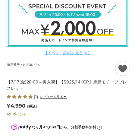
【イベント詳細を見る ≫】
商品番号：bl2310-014
【7/17(金)20:00～再入荷】【S925/14KGP】馬蹄モチーフブレ
スレット
(1)
レビューを見る▼
通
¥4,990
(税込)
常
49
ポイント
価
格
なら
月々1,663円
から。分割手数料無料