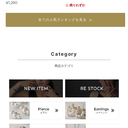
通
¥1,290
常
タ
△ 残りわずか
常
価
ー
価
格
（ス
格
全ての人気ランキングを見る
ラ
イ
ド
式）
Category
商品カテゴリ