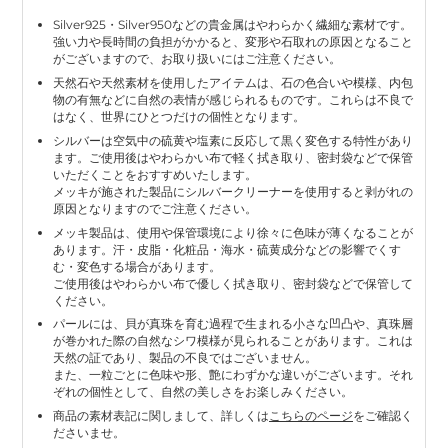
Silver925・Silver950などの貴金属はやわらかく繊細な素材です。
強い力や長時間の負担がかかると、変形や石取れの原因となること
がございますので、お取り扱いにはご注意ください。
天然石や天然素材を使用したアイテムは、石の色合いや模様、内包
物の有無などに自然の表情が感じられるものです。これらは不良で
はなく、世界にひとつだけの個性となります。
シルバーは空気中の硫黄や塩素に反応して黒く変色する特性があり
ます。ご使用後はやわらかい布で軽く拭き取り、密封袋などで保管
いただくことをおすすめいたします。
メッキが施された製品にシルバークリーナーを使用すると剥がれの
原因となりますのでご注意ください。
メッキ製品は、使用や保管環境により徐々に色味が薄くなることが
あります。汗・皮脂・化粧品・海水・硫黄成分などの影響でくす
む・変色する場合があります。
ご使用後はやわらかい布で優しく拭き取り、密封袋などで保管して
ください。
パールには、貝が真珠を育む過程で生まれる小さな凹凸や、真珠層
が巻かれた際の自然なシワ模様が見られることがあります。これは
天然の証であり、製品の不良ではございません。
また、一粒ごとに色味や形、艶にわずかな違いがございます。それ
ぞれの個性として、自然の美しさをお楽しみください。
商品の素材表記に関しまして、詳しくは
こちらのページ
をご確認く
ださいませ。