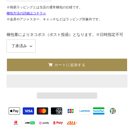
※簡易ラッピングとは当店の通常梱包の仕様です。
梱包方法の詳細はコチラ≫
※金具やアジャスター、キャッチなどはラッピング対象外です。
梱包量によりネコポス（ポスト投函）となります。※日時指定不可
カートに追加する
カ
決
ー
済
ト
方
に
法