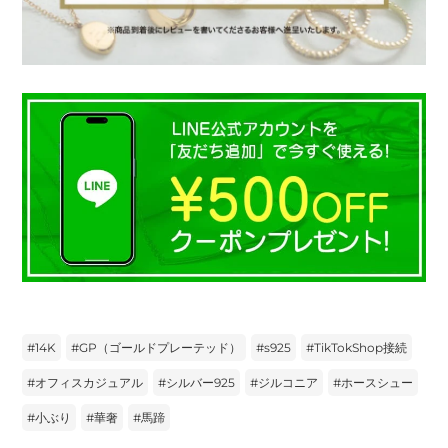
#
14K
#
GP（ゴールドプレーテッド）
#
s925
#
TikTokShop接続
#
オフィスカジュアル
#
シルバー925
#
ジルコニア
#
ホースシュー
#
小ぶり
#
華奢
#
馬蹄