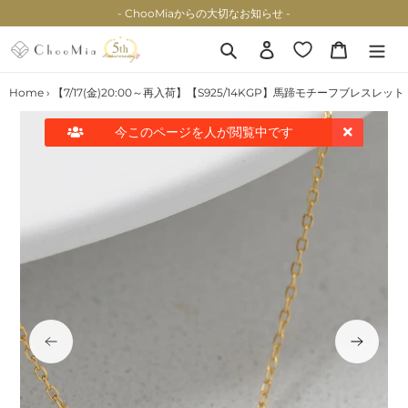
コ
- ChooMiaからの大切なお知らせ -
ン
テ
検索
ログイン
カート
ン
ツ
Home
›
【7/17(金)20:00～再入荷】【S925/14KGP】馬蹄モチーフブレスレット
に
ス
今このページを
人が閲覧中です
キ
ッ
プ
す
る