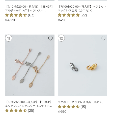
グ
ク
【7/10(金)20:00～再入荷】【18KGP】
【7/10(金)20:00～再入荷】マグネット
ネ
レ
マルチwayロングネックレス＜
ネックレス金具（カニカン）
ChooMiaオリジナル＞
(63)
(22)
ッ
ス
通
¥4,290
通
¥490
ク
金
常
常
レ
具
価
価
ス
（カ
格
格
＜
ニ
【8/7(金)20:00
マ
ChooMia
カ
～
グ
オ
ン）
再
ネ
リ
入
ッ
ジ
荷】
ト
ナ
【18KGP】
ネ
ル
ネ
ッ
＞
ッ
ク
ク
レ
レ
ス
ス
金
ア
具
ジ
（丸
【8/7(金)20:00～再入荷】【18KGP】
マグネットネックレス金具（丸カン）
ャ
カ
ネックレスアジャスター（スライド
(15)
式）
(25)
ス
ン）
通
¥490