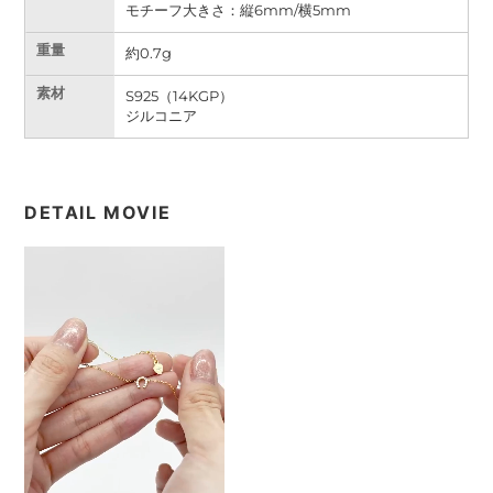
モチーフ大きさ：縦6mm/横5mm
重量
約0.7g
素材
S925（14KGP）
ジルコニア
DETAIL MOVIE