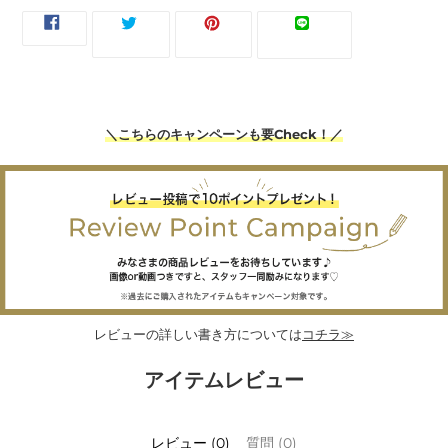
FACEBOOK
TWITTER
PINTEREST
LINE
ツイー
ピンす
シェア
LINEで送
で
に
で
で
ト
る
る
シ
投
ピ
送
ェ
稿
ン
る
ア
す
す
す
る
る
る
＼こちらのキャンペーンも要Check！／
レビューの詳しい書き方については
コチラ≫
アイテムレビュー
レビュー (0)
質問 (0)