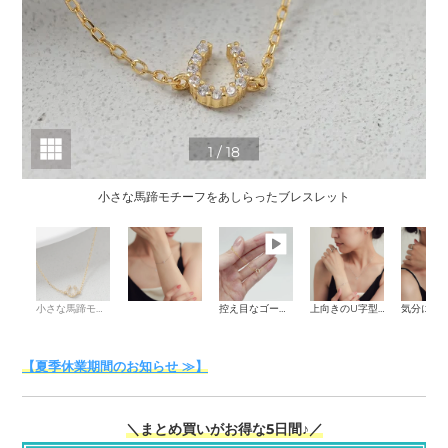
1
/
18
小さな馬蹄モチーフをあしらったブレスレット
小さな馬蹄モチーフをあしらったブレスレット
控え目なゴールドが上品な印象に
上向きのU字型でつけると幸運をためる意味に
【夏季休業期間のお知らせ ≫】
＼まとめ買いがお得な5日間♪／