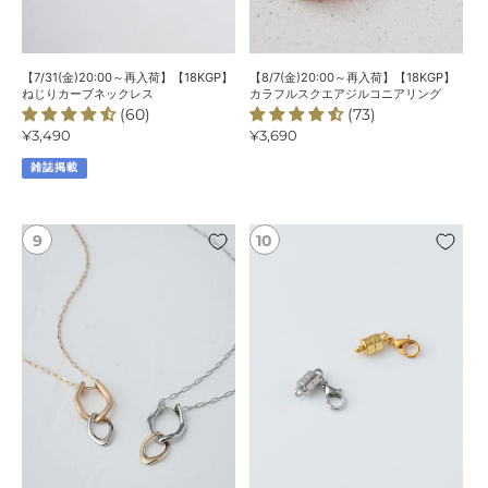
カ
ル
ク
ー
ス
レ
ブ
ク
ス
ネ
エ
【7/31(金)20:00～再入荷】【18KGP】
【8/7(金)20:00～再入荷】【18KGP】
ッ
ア
ねじりカーブネックレス
カラフルスクエアジルコニアリング
(60)
(73)
ク
ジ
通
¥3,490
通
¥3,690
レ
ル
常
常
ス
コ
雑誌掲載
価
価
ニ
格
格
ア
リ
【7/10(金)20:00
【7/10(金)20:00
ン
～
～
グ
再
再
入
入
荷】
荷】
【18KGP】
マ
マ
グ
ル
ネ
チ
ッ
way
ト
ロ
ネ
ン
ッ