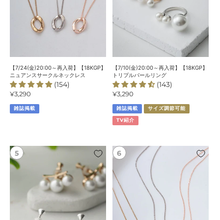
ニ
ト
ュ
リ
ア
プ
ン
ル
ス
パ
サ
ー
ー
ル
【7/24(金)20:00～再入荷】【18KGP】
【7/10(金)20:00～再入荷】【18KGP】
ク
リ
ニュアンスサークルネックレス
トリプルパールリング
(154)
(143)
ル
ン
通
¥3,290
通
¥3,290
ネ
グ
常
常
ッ
雑誌掲載
雑誌掲載
サイズ調節可能
価
価
ク
格
格
TV紹介
レ
ス
【18KGP】
【7/3(金)20:00
3
～
連
新
パ
色
ー
ピ
ル
ン
イ
ク