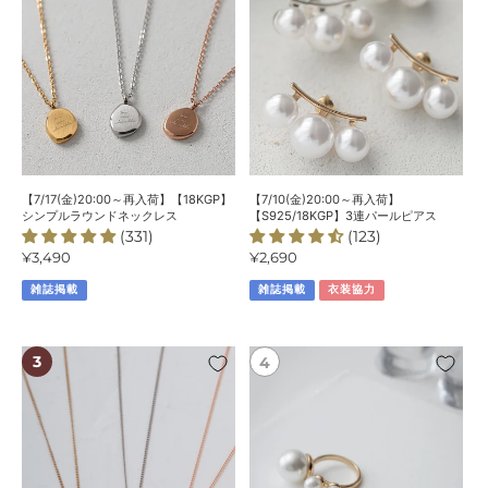
荷】
荷】
【18KGP】
【S925/18KGP】
シ
3
ン
連
プ
パ
ル
ー
ラ
ル
ウ
ピ
ン
ア
【7/17(金)20:00～再入荷】【18KGP】
【7/10(金)20:00～再入荷】
ド
ス
シンプルラウンドネックレス
【S925/18KGP】3連パールピアス
(331)
(123)
ネ
通
¥3,490
通
¥2,690
ッ
常
常
ク
雑誌掲載
雑誌掲載
衣装協力
価
価
レ
格
格
ス
【7/24(金)20:00
【7/10(金)20:00
～
～
再
再
入
入
荷】
荷】
【18KGP】
【18KGP】