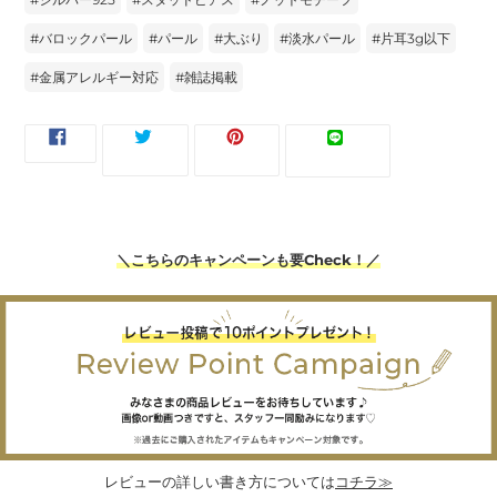
#
バロックパール
#
パール
#
大ぶり
#
淡水パール
#
片耳3g以下
#
金属アレルギー対応
#
雑誌掲載
FACEBOOK
TWITTER
PINTEREST
LINE
ツイー
ピンす
シェア
LINEで送
で
に
で
で
ト
る
る
シ
投
ピ
送
ェ
稿
ン
る
ア
す
す
す
る
る
る
＼こちらのキャンペーンも要Check！／
レビューの詳しい書き方については
コチラ≫