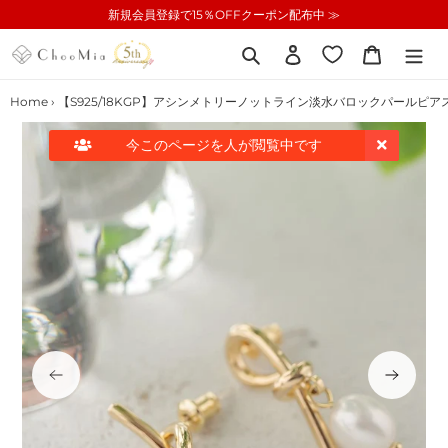
コ
新規会員登録で15％OFFクーポン配布中 ≫
ン
テ
検索
ログイン
カート
ン
ツ
Home
›
【S925/18KGP】アシンメトリーノットライン淡水バロックパールピアス
に
ス
今このページを
人が閲覧中です
キ
ッ
プ
す
る