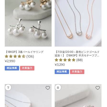
連
新
パ
色
ー
ピ
ル
ン
イ
ク
ヤ
ゴ
リ
ー
ン
ル
グ
ド
追
加！】
【18KGP】3連パールイヤリング
【7/3(金)20:00～新色ピンクゴールド
【18KGP】
追加！】【18KGP】半月モチーフプレ
(106)
ートパールネックレス
(88)
半
通
¥2,990
通
¥3,290
常
月
雑誌掲載
衣装協力
常
価
モ
雑誌掲載
衣装協力
価
格
チ
格
ー
フ
【7/31(金)20:00
【7/10(金)20:00
プ
～
～
レ
再
再
ー
入
入
ト
荷】
荷】