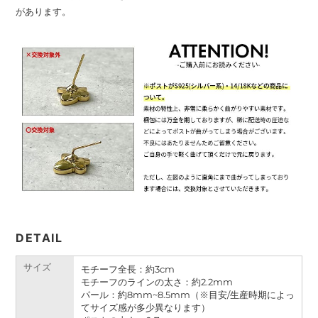
があります。
DETAIL
サイズ
モチーフ全長：約3cm
モチーフのラインの太さ：
約
2.2mm
パール：
約
8mm~8.5mm（※目安/生産時期によっ
てサイズ感が多少異なります）