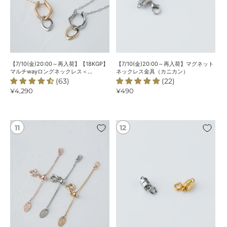
ル
ネ
チ
ッ
way
ト
ロ
ネ
ン
ッ
グ
ク
【7/10(金)20:00～再入荷】【18KGP】
【7/10(金)20:00～再入荷】マグネット
ネ
レ
マルチwayロングネックレス＜
ネックレス金具（カニカン）
ChooMiaオリジナル＞
(63)
(22)
ッ
ス
通
¥4,290
通
¥490
ク
金
常
常
レ
具
価
価
ス
（カ
格
格
＜
ニ
【18KGP】
マ
ChooMia
カ
ネ
グ
オ
ン）
ッ
ネ
リ
ク
ッ
ジ
レ
ト
ナ
ス
ネ
ル
ア
ッ
＞
ジ
ク
ャ
レ
ス
ス