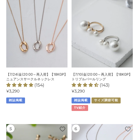
～
～
再
再
入
入
荷】
荷】
【18KGP】
【18KGP】
ニ
ト
ュ
リ
ア
プ
ン
ル
ス
パ
サ
ー
ー
ル
【7/24(金)20:00～再入荷】【18KGP】
【7/10(金)20:00～再入荷】【18KGP】
ク
リ
ニュアンスサークルネックレス
トリプルパールリング
(154)
(143)
ル
ン
通
¥3,290
通
¥3,290
ネ
グ
常
常
ッ
雑誌掲載
雑誌掲載
サイズ調節可能
価
価
ク
格
格
TV紹介
レ
ス
【18KGP】
【7/3(金)20:00
3
～