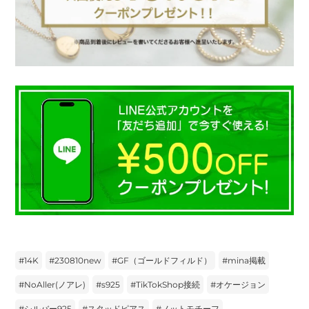
#
14K
#
230810new
#
GF（ゴールドフィルド）
#
mina掲載
#
NoAller(ノアレ)
#
s925
#
TikTokShop接続
#
オケージョン
#
シルバー925
#
スタッドピアス
#
ノットモチーフ