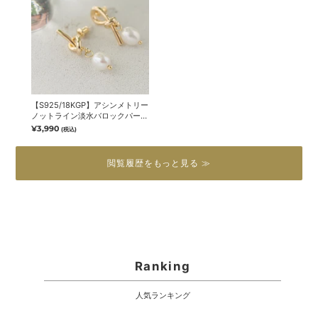
【S925/18KGP】アシンメトリー
ノットライン淡水バロックパール
ピアス【mina10月号掲載】
¥3,990
(税込)
閲覧履歴をもっと見る ≫
Ranking
人気ランキング