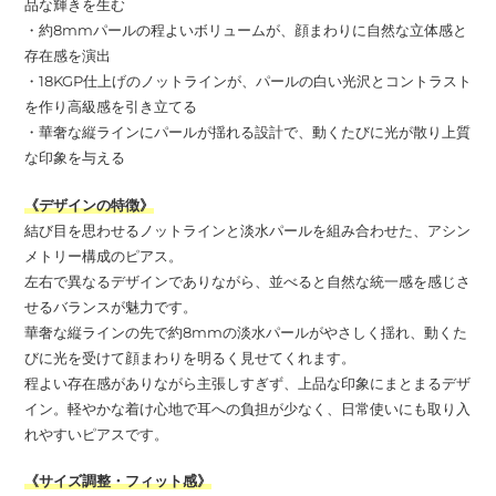
品な輝きを生む
・約8mmパールの程よいボリュームが、顔まわりに自然な立体感と
存在感を演出
・18KGP仕上げのノットラインが、パールの白い光沢とコントラスト
を作り高級感を引き立てる
・華奢な縦ラインにパールが揺れる設計で、動くたびに光が散り上質
な印象を与える
《デザインの特徴》
結び目を思わせるノットラインと淡水パールを組み合わせた、アシン
メトリー構成のピアス。
左右で異なるデザインでありながら、並べると自然な統一感を感じさ
せるバランスが魅力です。
華奢な縦ラインの先で約8mmの淡水パールがやさしく揺れ、動くた
びに光を受けて顔まわりを明るく見せてくれます。
程よい存在感がありながら主張しすぎず、上品な印象にまとまるデザ
イン。軽やかな着け心地で耳への負担が少なく、日常使いにも取り入
れやすいピアスです。
《サイズ調整・フィット感》