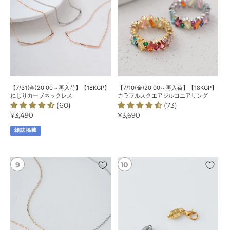
パ
【18KGP】
【18KGP】
ー
ね
カ
ル
じ
ラ
ネ
り
フ
ッ
カ
ル
ク
ー
ス
レ
ブ
ク
ス
ネ
エ
【7/31(金)20:00～再入荷】【18KGP】
【7/10(金)20:00～再入荷】【18KGP】
ッ
ア
ねじりカーブネックレス
カラフルスクエアジルコニアリング
(60)
(73)
ク
ジ
通
¥3,490
通
¥3,690
レ
ル
常
常
ス
コ
雑誌掲載
価
価
ニ
格
格
ア
リ
【7/10(金)20:00
【7/10(金)20:00
ン
～
～
グ
再
再
入
入
荷】
荷】
【18KGP】
マ
マ
グ