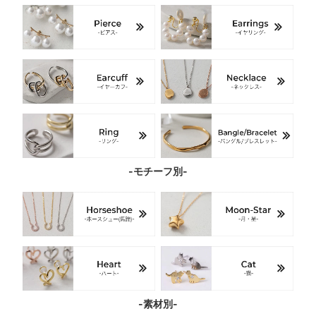
-モチーフ別-
-素材別-