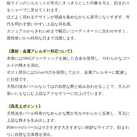
縦ラインのシルエットが耳元にすっきりとした印象を与え、顔まわり
をシャープに見せてくれます。
ほどよく揺れるデザインが視線を集めながらも派手になりすぎず、年
代を問わず使いやすい上品な存在感。
カジュアルからきれいめまで幅広いコーディネートに合わせやすく、
普段使いから特別な日まで活躍します。
《素材・金属アレルギー対応ついて》
本体には18KGPコーティングを施した合金を使用し、やわらかなゴー
ルドの輝きを演出。
ポスト部分にはSilver925を採用しており、金属アレルギーに配慮し
た仕様です。
天然の淡水パールならではの自然な艶と組み合わせることで、大人の
装いにもなじむ上品なアクセサリーに仕上げています。
《高見えポイント》
天然淡水パール特有のなめらかな艶が光をやわらかく反射し、耳元に
上品な輝きを生み出します。
約8mmのパールは小さすぎず大きすぎない絶妙なサイズで、顔まわ
りに自然な立体感を演出。