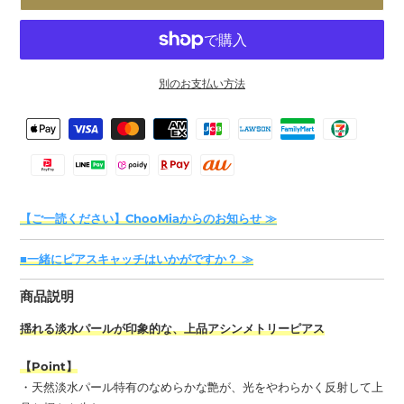
別のお支払い方法
カ
決
ー
済
ト
方
に
法
商
【ご一読ください】ChooMiaからのお知らせ ≫
品
を
■一緒にピアスキャッチはいかがですか？ ≫
追
加
商品説明
す
る
揺れる淡水パールが印象的な、上品アシンメトリーピアス
【Point】
・天然淡水パール特有のなめらかな艶が、光をやわらかく反射して上