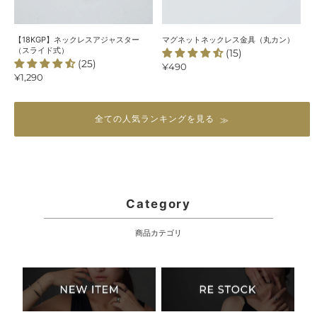
タ
金
ー
具
（ス
（丸
【18KGP】ネックレスアジャスター
マグネットネックレス金具（丸カン）
ラ
カ
（スライド式）
(15)
(25)
イ
ン）
通
¥490
通
¥1,290
常
ド
常
価
式）
価
格
格
全ての人気ランキングを見る
Category
商品カテゴリ