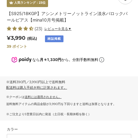
人気ランキング：
23
位
【S925/18KGP】アシンメトリーノットライン淡水バロックパ
ールピアス【mina10月号掲載】
(23)
レビューを見る▼
通
¥3,990
(税込)
雑誌掲載
常
39
ポイント
価
格
なら
月々1,330円
から。分割手数料無料
※送料390円／3,990円以上で送料無料
配送料
は購入手続き時に計算されます。
※クーポンは
送料には適用されません。
送料無料アイテムの商品金額が3,990円を下回りますと送料は加算となります。
※ご注文より5営業日以内に発送（土日祝・長期休暇を除く）
カラー