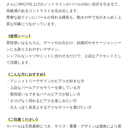
さらに18KGP仕上げのノットラインがパールの白い光沢を引き立て、
高級感のあるコントラストを生み出します。
華奢な縦ラインにパールが揺れる構造も、動きの中で光がきらめく上
質な印象につながっています。
《使用シーン》
普段使いはもちろん、デートやお出かけ、結婚式やオケージョンシー
ンにも取り入れやすいデザイン。
シンプルなシャツやニットに合わせるだけで、上品なアクセントとし
て活躍します。
《こんな方におすすめ》
・アシンメトリーデザインのピアスが好きな方
・上品なパールアクセサリーを探している方
・普段使いもできるパールピアスが欲しい方
・さりげなく揺れるピアスを楽しみたい方
・大人っぽく高見えするアクセサリーを選びたい方
《ご注意ください》
※パールは天然素材につき、サイズ・重量・デザインは個体により差