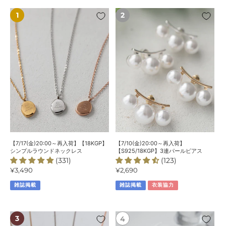
【7/17(金)20:00
【7/10(金)20:00
～
～
再
再
入
入
荷】
荷】
【18KGP】
【S925/18KGP】
シ
3
ン
連
プ
パ
ル
ー
ラ
ル
ウ
ピ
ン
ア
【7/17(金)20:00～再入荷】【18KGP】
【7/10(金)20:00～再入荷】
ド
ス
シンプルラウンドネックレス
【S925/18KGP】3連パールピアス
(331)
(123)
ネ
通
¥3,490
通
¥2,690
ッ
常
常
ク
雑誌掲載
雑誌掲載
衣装協力
価
価
レ
格
格
ス
【7/24(金)20:00
【7/10(金)20:00