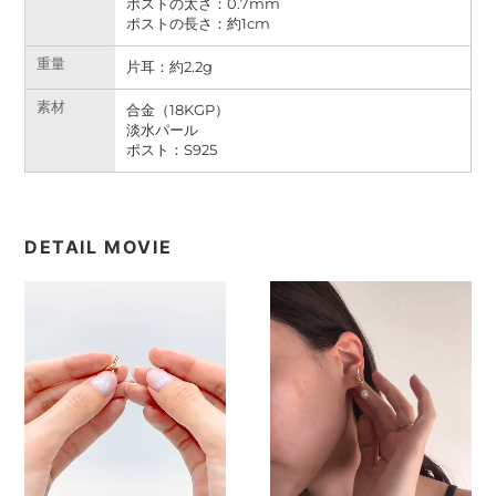
ポストの太さ：0.7mm
ポストの長さ：
約
1cm
重量
片耳：約
2.2g
素材
合金（18KGP）
淡水パール
ポスト：S925
DETAIL MOVIE