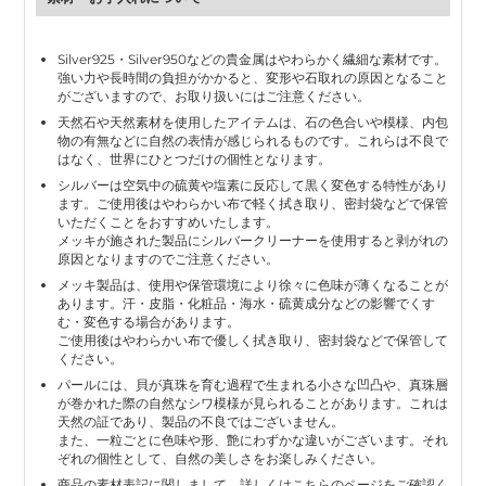
Silver925・Silver950などの貴金属はやわらかく繊細な素材です。
強い力や長時間の負担がかかると、変形や石取れの原因となること
がございますので、お取り扱いにはご注意ください。
天然石や天然素材を使用したアイテムは、石の色合いや模様、内包
物の有無などに自然の表情が感じられるものです。これらは不良で
はなく、世界にひとつだけの個性となります。
シルバーは空気中の硫黄や塩素に反応して黒く変色する特性があり
ます。ご使用後はやわらかい布で軽く拭き取り、密封袋などで保管
いただくことをおすすめいたします。
メッキが施された製品にシルバークリーナーを使用すると剥がれの
原因となりますのでご注意ください。
メッキ製品は、使用や保管環境により徐々に色味が薄くなることが
あります。汗・皮脂・化粧品・海水・硫黄成分などの影響でくす
む・変色する場合があります。
ご使用後はやわらかい布で優しく拭き取り、密封袋などで保管して
ください。
パールには、貝が真珠を育む過程で生まれる小さな凹凸や、真珠層
が巻かれた際の自然なシワ模様が見られることがあります。これは
天然の証であり、製品の不良ではございません。
また、一粒ごとに色味や形、艶にわずかな違いがございます。それ
ぞれの個性として、自然の美しさをお楽しみください。
商品の素材表記に関しまして、詳しくは
こちらのページ
をご確認く