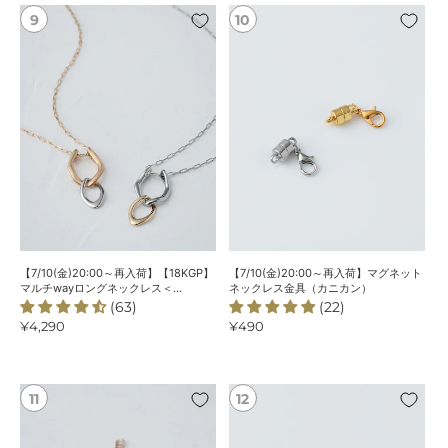
リ
【7/10(金)20:00
【7/10(金)20:00
ン
～
～
グ
再
再
入
入
荷】
荷】
【18KGP】
マ
マ
グ
ル
ネ
チ
ッ
way
ト
ロ
ネ
ン
ッ
グ
ク
【7/10(金)20:00～再入荷】【18KGP】
【7/10(金)20:00～再入荷】マグネット
ネ
レ
マルチwayロングネックレス＜
ネックレス金具（カニカン）
ChooMiaオリジナル＞
(63)
(22)
ッ
ス
通
¥4,290
通
¥490
ク
金
常
常
レ
具
価
価
ス
（カ
格
格
＜
ニ
【8/7(金)20:00
マ
ChooMia
カ
～
グ
オ
ン）
再
ネ