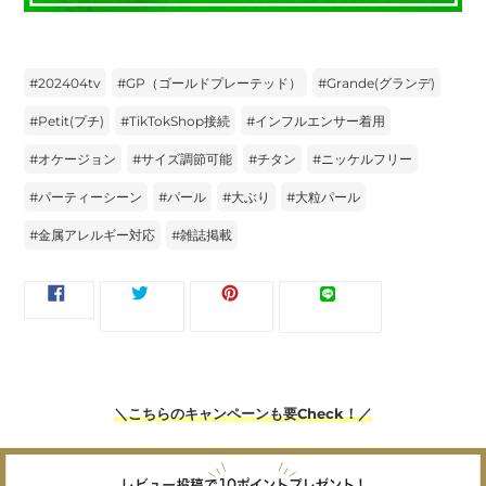
#
202404tv
#
GP（ゴールドプレーテッド）
#
Grande(グランデ)
#
Petit(プチ)
#
TikTokShop接続
#
インフルエンサー着用
#
オケージョン
#
サイズ調節可能
#
チタン
#
ニッケルフリー
#
パーティーシーン
#
パール
#
大ぶり
#
大粒パール
#
金属アレルギー対応
#
雑誌掲載
FACEBOOK
TWITTER
PINTEREST
LINE
ツイー
ピンす
シェア
LINEで送
で
に
で
で
ト
る
る
シ
投
ピ
送
ェ
稿
ン
る
ア
す
す
す
る
る
る
＼こちらのキャンペーンも要Check！／