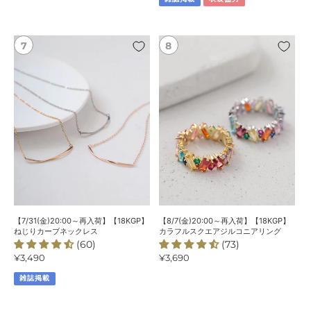
格
チ
格
ー
フ
【7/31(金)20:00
【8/7(金)20:00
プ
～
～
レ
再
再
ー
入
入
ト
荷】
荷】
パ
【18KGP】
【18KGP】
ー
ね
カ
ル
じ
ラ
ネ
り
フ
ッ
カ
ル
ク
ー
ス
レ
ブ
ク
ス
ネ
エ
【7/31(金)20:00～再入荷】【18KGP】
【8/7(金)20:00～再入荷】【18KGP】
ッ
ア
ねじりカーブネックレス
カラフルスクエアジルコニアリング
(60)
(73)
ク
ジ
通
¥3,490
通
¥3,690
レ
ル
常
常
ス
コ
雑誌掲載
価
価
ニ
格
格
ア