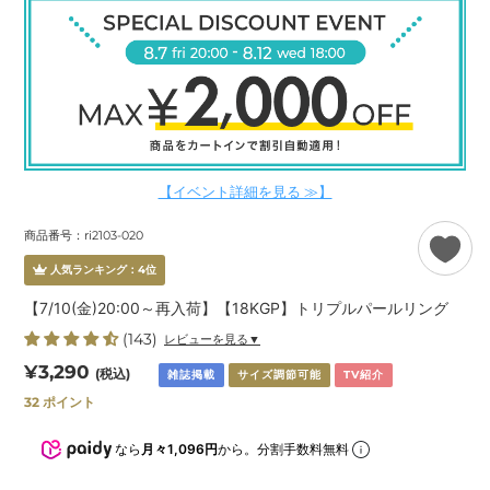
【イベント詳細を見る ≫】
商品番号：ri2103-020
人気ランキング：
4
位
【7/10(金)20:00～再入荷】【18KGP】トリプルパールリング
(143)
レビューを見る▼
通
¥3,290
(税込)
雑誌掲載
サイズ調節可能
TV紹介
常
32
ポイント
価
格
なら
月々1,096円
から。分割手数料無料