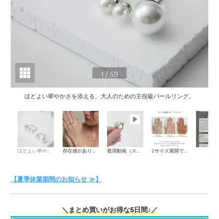
1
/
59
ほどよい華やかさを添える、大人のための主役級パールリング。
ほどよい華やかさを添える、大人のための主役級パールリング。
存在感がありながら取り入れやすい、大小パールの立体デザイン
着用動画（スタッフサイズ：人差し指9号）
2サイズ展開で、指に合わせて調整しやすい仕様です
累計
【夏季休業期間のお知らせ ≫】
＼まとめ買いがお得な5日間♪／