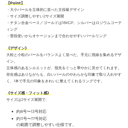
【Point】
・大小パールを立体的に並べた主役級デザイン
・サイズ調整しやすい2サイズ展開
・チタン合金ベース／ゴールドは18KGP、シルバーはロジウムコーテ
ィング
・普段使いからオケージョンまで合わせやすいパールリング
《デザイン》
大粒と小粒のパールをバランスよく並べた、手元に視線を集めるデザ
イン。
立体感のあるシルエットが、指先をぐっと華やかに見せてくれます。
存在感はありながらも、白いパールのやわらかな印象で取り入れやす
く、1本で手元の印象をきれいに整えてくれるリングです。
《サイズ感・フィット感》
サイズは2サイズ展開で、
約8号〜13号対応
約11号〜17号対応
の範囲で調整しやすい仕様です。