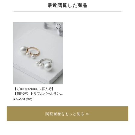
最近閲覧した商品
【7/10(金)20:00～再入荷】
【18KGP】トリプルパールリン
グ
¥3,290
(税込)
閲覧履歴をもっと見る ≫