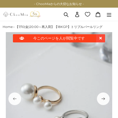
コ
- ChooMiaからの大切なお知らせ -
ン
テ
検索
ログイン
カート
ン
ツ
Home
›
【7/10(金)20:00～再入荷】【18KGP】トリプルパールリング
に
ス
今このページを
人が閲覧中です
キ
ッ
プ
す
る