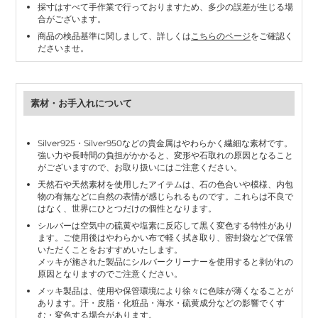
採寸はすべて手作業で行っておりますため、多少の誤差が生じる場
合がございます。
商品の検品基準に関しまして、詳しくは
こちらのページ
をご確認く
ださいませ。
素材・お手入れについて
Silver925・Silver950などの貴金属はやわらかく繊細な素材です。
強い力や長時間の負担がかかると、変形や石取れの原因となること
がございますので、お取り扱いにはご注意ください。
天然石や天然素材を使用したアイテムは、石の色合いや模様、内包
物の有無などに自然の表情が感じられるものです。これらは不良で
はなく、世界にひとつだけの個性となります。
シルバーは空気中の硫黄や塩素に反応して黒く変色する特性があり
ます。ご使用後はやわらかい布で軽く拭き取り、密封袋などで保管
いただくことをおすすめいたします。
メッキが施された製品にシルバークリーナーを使用すると剥がれの
原因となりますのでご注意ください。
メッキ製品は、使用や保管環境により徐々に色味が薄くなることが
あります。汗・皮脂・化粧品・海水・硫黄成分などの影響でくす
む・変色する場合があります。