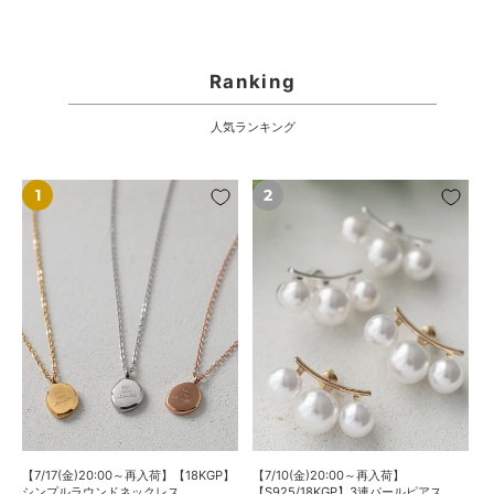
Ranking
人気ランキング
【7/17(金)20:00
【7/10(金)20:00
～
～
再
再
入
入
荷】
荷】
【18KGP】
【S925/18KGP】
シ
3
ン
連
プ
パ
ル
ー
ラ
ル
ウ
ピ
ン
ア
【7/17(金)20:00～再入荷】【18KGP】
【7/10(金)20:00～再入荷】
ド
ス
シンプルラウンドネックレス
【S925/18KGP】3連パールピアス