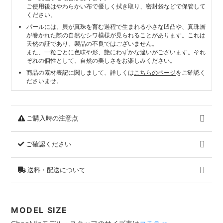
ご使用後はやわらかい布で優しく拭き取り、密封袋などで保管して
ください。
パールには、貝が真珠を育む過程で生まれる小さな凹凸や、真珠層
が巻かれた際の自然なシワ模様が見られることがあります。これは
天然の証であり、製品の不良ではございません。
また、一粒ごとに色味や形、艶にわずかな違いがございます。それ
ぞれの個性として、自然の美しさをお楽しみください。
商品の素材表記に関しまして、詳しくは
こちらのページ
をご確認く
ださいませ。
ご購入時の注意点
ご確認ください
送料・配送について
MODEL SIZE