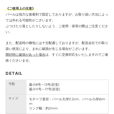
《ご使用上の注意》
パールは強力な接着剤で固定しておりますが、お取り扱い方法によっ
ては外れる可能性がございます。
ぶつけたり落としたりしないよう、ご使用・保管の際はご注意くださ
い。
また、配送時の梱包には十分配慮しておりますが、配送会社での取り
扱い状況により、まれに破損が生じる場合がございます。
開封時に破損があった場合
は、すぐに交換対応をいたしますのでご連
絡くださいませ。
DETAIL
号数
最小8号～13号(目安)
最小11号～17号(目安)
サイズ
モチーフ直径：パール大/
約
1.2cm、パール小/
約6m
m
リング幅：
約2m
m