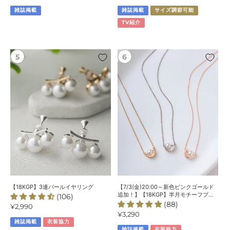
常
常
ッ
雑誌掲載
雑誌掲載
サイズ調節可能
価
価
ク
格
格
TV紹介
レ
ス
【18KGP】
【7/3(金)20:00
3
～
連
新
パ
色
ー
ピ
ル
ン
イ
ク
ヤ
ゴ
リ
ー
ン
ル
グ
ド
追
加！】
【18KGP】3連パールイヤリング
【7/3(金)20:00～新色ピンクゴールド
【18KGP】
追加！】【18KGP】半月モチーフプレ
(106)
ートパールネックレス
(88)
半
通
¥2,990
通
¥3,290
常
月
雑誌掲載
衣装協力
常
価
モ
雑誌掲載
衣装協力
価