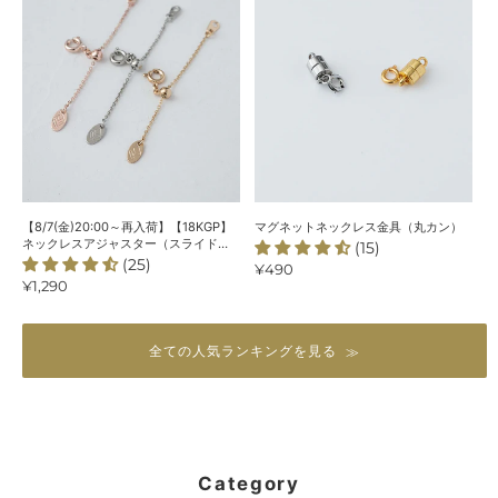
リ
入
ッ
ジ
荷】
ト
ナ
【18KGP】
ネ
ル
ネ
ッ
＞
ッ
ク
ク
レ
レ
ス
ス
金
ア
具
ジ
（丸
【8/7(金)20:00～再入荷】【18KGP】
マグネットネックレス金具（丸カン）
ャ
カ
ネックレスアジャスター（スライド
(15)
式）
(25)
ス
ン）
通
¥490
通
¥1,290
常
タ
常
価
ー
価
格
（ス
格
全ての人気ランキングを見る
ラ
イ
ド
式）
Category