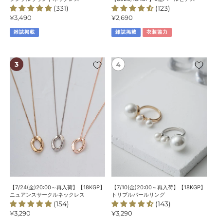
(331)
(123)
ネ
通
¥3,490
通
¥2,690
ッ
常
常
ク
雑誌掲載
雑誌掲載
衣装協力
価
価
レ
格
格
ス
【7/24(金)20:00
【7/10(金)20:00
～
～
再
再
入
入
荷】
荷】
【18KGP】
【18KGP】
ニ
ト
ュ
リ
ア
プ
ン
ル
ス
パ
サ
ー
ー
ル
【7/24(金)20:00～再入荷】【18KGP】
【7/10(金)20:00～再入荷】【18KGP】
ク
リ
ニュアンスサークルネックレス
トリプルパールリング
(154)
(143)
ル
ン
通
¥3,290
通
¥3,290
ネ
グ