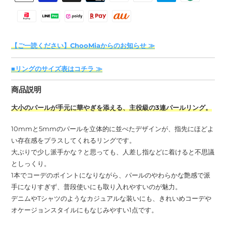
ー
済
ト
方
に
法
商
【ご一読ください】ChooMiaからのお知らせ ≫
品
を
■リングのサイズ表はコチラ ≫
追
加
商品説明
す
る
大小のパールが手元に華やぎを添える、主役級の3連パールリング。
10mmと5mmのパールを立体的に並べたデザインが、指先にほどよ
い存在感をプラスしてくれるリングです。
大ぶりで少し派手かな？と思っても、人差し指などに着けると不思議
としっくり。
1本でコーデのポイントになりながら、パールのやわらかな艶感で派
手になりすぎず、普段使いにも取り入れやすいのが魅力。
デニムやTシャツのようなカジュアルな装いにも、きれいめコーデや
オケージョンスタイルにもなじみやすい1点です。