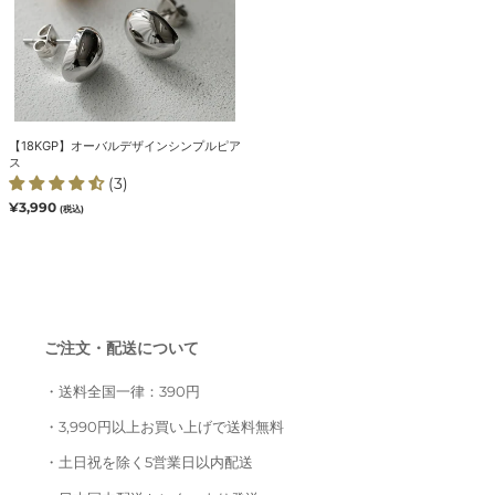
イ
ン
シ
ン
プ
ル
【18KGP】オーバルデザインシンプルピア
ピ
ス
ア
(3)
ス
通
¥3,990
(税込)
常
価
格
ご注文・配送について
・送料全国一律：390円
・3,990円以上お買い上げで送料無料
・土日祝を除く5営業日以内配送