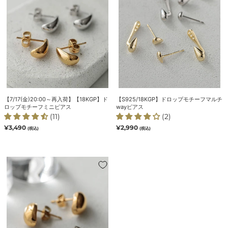
荷】
プ
【18KGP】
モ
ド
チ
ロ
ー
ッ
フ
プ
マ
モ
ル
チ
チ
ー
way
【7/17(金)20:00～再入荷】【18KGP】ド
【S925/18KGP】ドロップモチーフマルチ
フ
ピ
ロップモチーフミニピアス
wayピアス
ミ
ア
(11)
(2)
ニ
ス
通
¥3,490
通
¥2,990
(税込)
(税込)
常
常
ピ
価
価
ア
格
格
ス
【18KGP】
オ
ー
バ
ル
デ
ザ