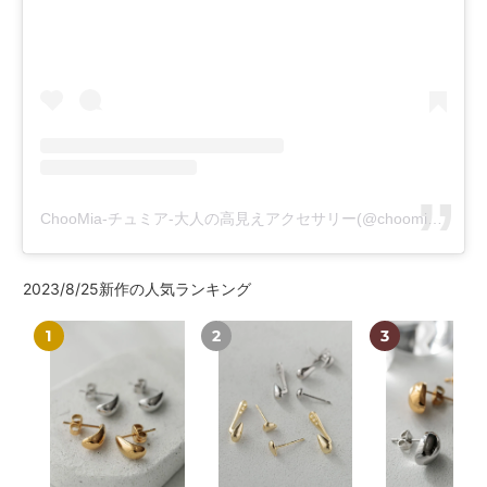
ChooMia-チュミア-大人の高見えアクセサリー(@choomia_store)がシェアした投稿
コ
2023/8/25新作の人気ランキング
レ
ク
【7/17(金)20:00
【S925/18KGP】
【18KGP】
シ
～
ド
オ
ョ
ン
再
ロ
ー
:
入
ッ
バ
荷】
プ
ル
【18KGP】
モ
デ
ド
チ
ザ