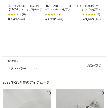
ロ
ー
イ
ッ
フ
ン
【7/17(金)20:00～再入荷】
【S925/18KGP】ドロップモチ
【18KGP】オーバル
【18KGP】ドロップモチーフ
ーフマルチwayピアス
シンプルピアス
プ
マ
シ
ミニピアス
★
★
★
★
★
(11)
★
★
★
★
★
(2)
★
★
★
★
★
(3)
モ
ル
ン
通
通
通
￥3,490
￥2,990
￥3,990
(税込)
(税込)
(税込)
チ
チ
プ
常
常
常
ー
way
ル
価
価
価
格
格
格
フ
ピ
ピ
ミ
ア
ア
ニ
ス
ス
ピ
ア
ス
並び替え
3個の商品
2023/8/25新作のアイテム一覧
【7/17(金)20:00
【S925/18KGP】
～
ド
再
ロ
入
ッ