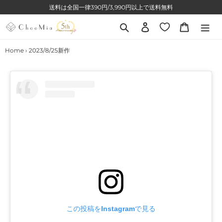
コ
送料は全国一律390円/3,990円以上で送料無料
ン
テ
検索
ログイン
カート
ン
ツ
Home
›
2023/8/25新作
に
ス
キ
ッ
プ
す
る
この投稿をInstagramで見る