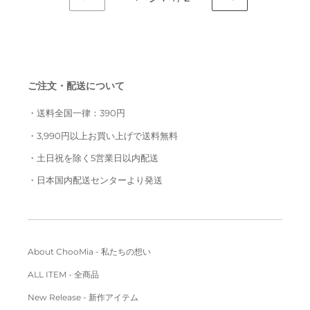
前
次
の
の
ペ
ペ
ー
ー
ジ
ジ
ご注文・配送について
・送料全国一律：390円
・3,990円以上お買い上げで送料無料
・土日祝を除く5営業日以内配送
・日本国内配送センターより発送
About ChooMia - 私たちの想い
ALL ITEM - 全商品
New Release - 新作アイテム