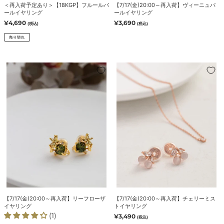
＜再入荷予定あり＞【18KGP】フルールパ
【7/17(金)20:00～再入荷】ヴィーニュパ
ル
イ
ールイヤリング
ールイヤリング
パ
ヤ
通
¥4,690
通
¥3,690
(税込)
(税込)
ー
常
リ
常
価
価
売り切れ
ル
ン
格
格
イ
グ
ヤ
【7/17(金)20:00
【7/17(金)20:00
リ
～
～
ン
再
再
グ
入
入
荷】
荷】
リ
チ
ー
ェ
フ
リ
ロ
ー
ー
ミ
ザ
ス
イ
ト
ヤ
イ
【7/17(金)20:00～再入荷】リーフローザ
【7/17(金)20:00～再入荷】チェリーミス
リ
ヤ
イヤリング
トイヤリング
ン
リ
(1)
通
¥3,490
(税込)
常