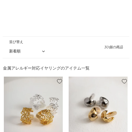
格
格
格
5
イ
月
ヤ
号
リ
掲
ン
載】
グ
並び替え
30個の商品
金属アレルギー対応イヤリングのアイテム一覧
【8/7(金)20:00
【8/7(金)20:00
～
～
発
発
売】
売】
【18KGP】
【18KGP】
レ
ス
ー
タ
ス
ー
フ
ビ