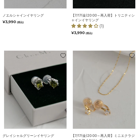
グ
ャ
イ
ノエルシャインイヤリング
【7/17(金)20:00～再入荷】トリニティシ
ン
ャインイヤリング
通
¥3,990
(税込)
イ
(1)
常
価
ヤ
通
¥3,990
(税込)
格
常
リ
価
ン
格
グ
グ
【7/17(金)20:00
レ
～
イ
再
シ
入
ャ
荷】
ル
ミ
グ
ニ
リ
エ
ー
ク
ン
ラ
イ
ジ
ヤ
ル
リ
コ
グレイシャルグリーンイヤリング
【7/17(金)20:00～再入荷】ミニエクラジ
ン
ニ