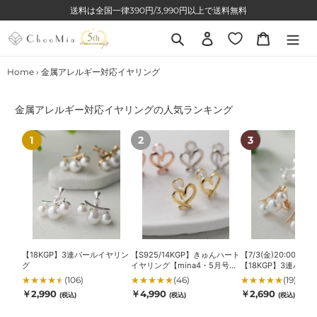
コ
送料は全国一律390円/3,990円以上で送料無料
ン
テ
検索
ログイン
カート
ン
ツ
Home
›
金属アレルギー対応イヤリング
に
ス
コ
金属アレルギー対応イヤリングの人気ランキング
キ
レ
ッ
ク
【18KGP】
【S925/14KGP】
【7/3(金)20:00
プ
シ
3
き
～
ョ
す
ン
連
ゅ
再
る
:
パ
ん
入
ー
ハ
荷】
ル
ー
【18KGP】
イ
ト
3
ヤ
イ
連
リ
ヤ
パ
【18KGP】3連パールイヤリン
【S925/14KGP】きゅんハート
【7/3(金)20:00～
グ
イヤリング【mina4・5月号掲
【18KGP】3連パー
ン
リ
ー
載】
リング
★
★
★
★
★
(106)
★
★
★
★
★
(46)
★
★
★
★
★
(19)
グ
ン
ル
通
通
通
￥2,990
￥4,990
￥2,690
(税込)
(税込)
(税込)
グ
ミ
常
常
常
【mina4・
ニ
価
価
価