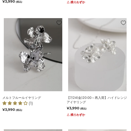
グ
ン
通
¥3,990
(税込)
△ 残りわずか
価
常
グ
格
価
格
メ
【7/24(金)20:00
ル
～
ト
再
フ
入
ル
荷】
ー
ハ
ル
イ
イ
ド
ヤ
レ
リ
ン
ン
ジ
グ
ア
イ
メルトフルールイヤリング
【7/24(金)20:00～再入荷】ハイドレンジ
ヤ
アイヤリング
(1)
リ
通
¥3,990
(税込)
通
¥3,990
(税込)
ン
常
常
△ 残りわずか
価
価
グ
格
格