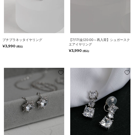
イ
ガ
ヤ
ー
リ
ス
ン
ク
グ
エ
ア
プチプラネッタイヤリング
【7/17(金)20:00～再入荷】シュガースク
イ
エアイヤリング
通
¥3,990
(税込)
ヤ
常
通
¥3,990
(税込)
価
リ
常
格
価
ン
格
グ
ノ
【7/17(金)20:00
エ
～
ル
再
シ
入
ャ
荷】
イ
ト
ン
リ
イ
ニ
ヤ
テ
リ
ィ
ン
シ