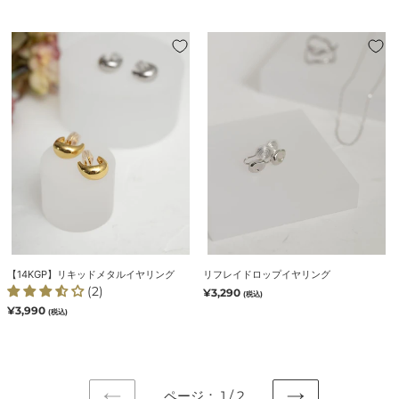
格
価
格
【14KGP】
リ
リ
フ
キ
レ
ッ
イ
ド
ド
メ
ロ
タ
ッ
ル
プ
イ
イ
ヤ
ヤ
リ
リ
ン
ン
グ
グ
【14KGP】リキッドメタルイヤリング
リフレイドロップイヤリング
(2)
通
¥3,290
(税込)
常
通
¥3,990
(税込)
価
常
格
価
格
ページ： 1 / 2