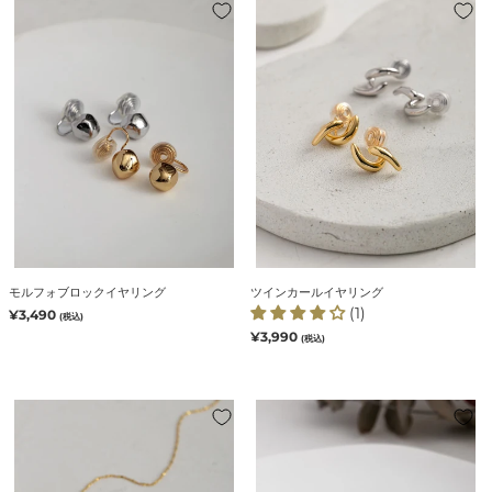
モ
ツ
ル
イ
フ
ン
ォ
カ
ブ
ー
ロ
ル
ッ
イ
ク
ヤ
イ
リ
ヤ
ン
リ
グ
ン
グ
モルフォブロックイヤリング
ツインカールイヤリング
(1)
通
¥3,490
(税込)
常
通
¥3,990
(税込)
価
常
格
価
格
エ
フ
ッ
ィ
ジ
オ
カ
ー