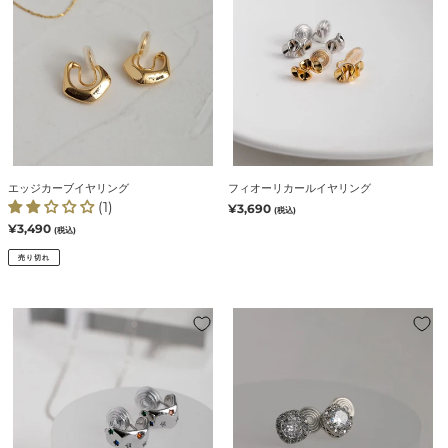
ー
リ
ブ
カ
イ
ー
ヤ
ル
リ
イ
ン
ヤ
グ
リ
ン
グ
エッジカーブイヤリング
フィオーリカールイヤリング
(1)
通
¥3,690
(税込)
常
通
¥3,490
(税込)
価
常
格
価
売り切れ
格
プ
【7/17(金)20:00
チ
～
プ
再
ラ
入
ネ
荷】
ッ
シ
タ
ュ