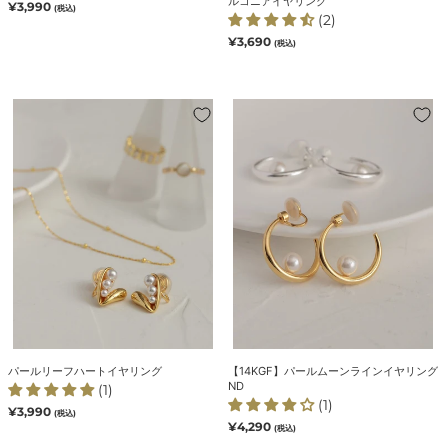
ルコニアイヤリング
通
¥3,990
(税込)
グ
ア
(2)
常
価
イ
通
¥3,690
(税込)
格
常
ヤ
価
リ
格
ン
パ
【14KGF】
グ
ー
パ
ル
ー
リ
ル
ー
ム
フ
ー
ハ
ン
ー
ラ
ト
イ
イ
ン
ヤ
イ
リ
ヤ
ン
リ
パールリーフハートイヤリング
【14KGF】パールムーンラインイヤリング
グ
ン
ND
(1)
グ
(1)
通
¥3,990
(税込)
ND
常
通
¥4,290
(税込)
価
常