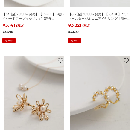
ド
ー
フ
ジ
【8/7(金)20:00～発売】【18KGP】3連レ
【8/7(金)20:00～発売】【18KGP】パフ
ー
ル
イヤードフープイヤリング【新作
ィースタージルコニアイヤリング【新作
プ
コ
10％OFF！8/12(水)18:00まで】
10％OFF！8/12(水)18:00まで】
販売価格
¥3,141
販売価格
¥3,321
(税込)
(税込)
イ
ニ
通常価格
通常価格
¥3,490
¥3,690
ヤ
ア
セール
セール
リ
イ
ン
ヤ
グ
リ
＜
【7/17(金)20:00
【新
ン
再
～
作
グ
入
再
10％OFF！
【新
荷
入
8/12(水)18:00
作
予
荷】
ま
10％OFF！
定
ヴ
で】
8/12(水)18:00
あ
ィ
ま
り
ー
で】
＞
ニ
【18KGP】
ュ
フ
パ
ル
ー
ー
ル