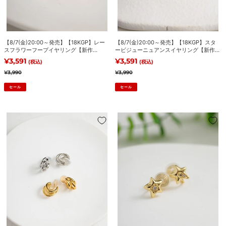
ラ
ジ
ワ
ュ
ー
ー
フ
ニ
【8/7(金)20:00～発売】【18KGP】レー
【8/7(金)20:00～発売】【18KGP】スタ
ー
ュ
スフラワーフープイヤリング【新作
ービジューニュアンスイヤリング【新作
プ
ア
10％OFF！8/12(水)18:00まで】
10％OFF！8/12(水)18:00まで】
販売価格
¥3,591
販売価格
¥3,591
(税込)
(税込)
イ
ン
通常価格
通常価格
¥3,990
¥3,990
ヤ
ス
セール
セール
リ
イ
ン
ヤ
グ
リ
【8/7(金)20:00
【8/7(金)20:00
【新
ン
～
～
作
グ
発
発
10％OFF！
【新
売】
売】
8/12(水)18:00
作
【18KGP】
【18KGP】
ま
10％OFF！
3
パ
で】
8/12(水)18:00
連
フ
ま
レ
ィ
で】
イ
ー
ヤ
ス
ー
タ