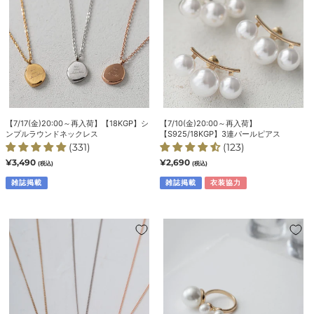
【18KGP】
【S925/18KGP】
シ
3
ン
連
プ
パ
ル
ー
ラ
ル
ウ
ピ
ン
ア
【7/17(金)20:00～再入荷】【18KGP】シ
【7/10(金)20:00～再入荷】
ド
ス
ンプルラウンドネックレス
【S925/18KGP】3連パールピアス
ネ
(331)
(123)
ッ
通
¥3,490
通
¥2,690
(税込)
(税込)
常
常
ク
価
雑誌掲載
価
雑誌掲載
衣装協力
レ
格
格
ス
【7/24(金)20:00
【7/10(金)20:00
～
～
再
再
入
入
荷】
荷】
【18KGP】
【18KGP】
ニ
ト