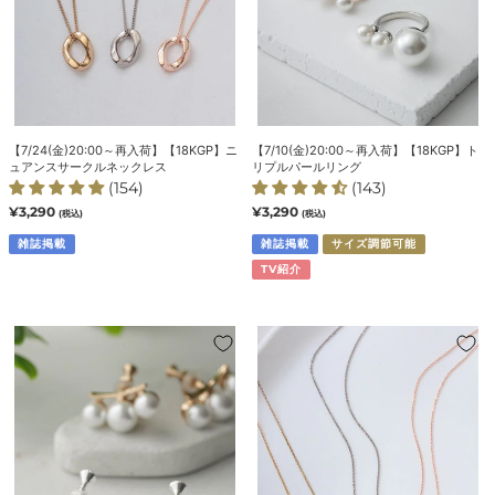
ュ
リ
ア
プ
ン
ル
ス
パ
サ
ー
ー
ル
【7/24(金)20:00～再入荷】【18KGP】ニ
【7/10(金)20:00～再入荷】【18KGP】ト
ク
リ
ュアンスサークルネックレス
リプルパールリング
ル
ン
(154)
(143)
ネ
グ
通
¥3,290
通
¥3,290
(税込)
(税込)
常
常
ッ
価
雑誌掲載
価
雑誌掲載
サイズ調節可能
ク
格
格
TV紹介
レ
ス
【18KGP】
【7/3(金)20:00
3
～
連
新
パ
色
ー
ピ
ル
ン
イ
ク