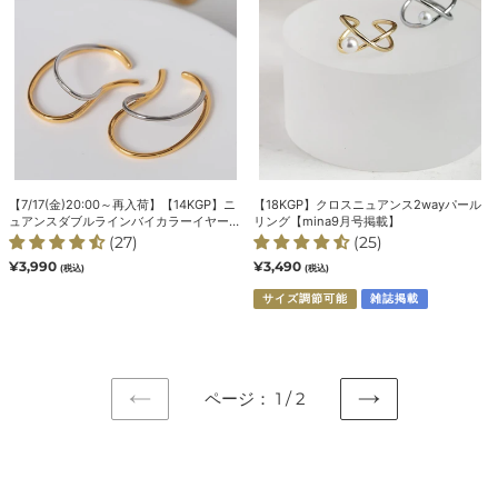
荷】
ニ
【14KGP】
ュ
ニ
ア
ュ
ン
ア
ス
ン
2way
ス
パ
ダ
ー
ブ
ル
【7/17(金)20:00～再入荷】【14KGP】ニ
【18KGP】クロスニュアンス2wayパール
ル
リ
ュアンスダブルラインバイカラーイヤーカ
リング【mina9月号掲載】
ラ
ン
フ
(27)
(25)
イ
グ
通
¥3,990
通
¥3,490
(税込)
(税込)
常
常
ン
【mina9
価
価
サイズ調節可能
雑誌掲載
バ
月
格
格
イ
号
カ
掲
ラ
載】
ページ： 1 / 2
ー
前
次
イ
の
の
ヤ
ペ
ペ
ー
ー
ー
カ