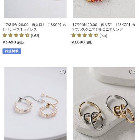
カ
ル
ク
ー
ス
レ
ブ
ク
ス
ネ
エ
【7/31(金)20:00～再入荷】【18KGP】ね
【7/10(金)20:00～再入荷】【18KGP】カ
ッ
ア
じりカーブネックレス
ラフルスクエアジルコニアリング
ク
ジ
(60)
(73)
レ
ル
通
¥3,490
通
¥3,690
(税込)
(税込)
常
常
ス
コ
価
雑誌掲載
価
ニ
格
格
ア
リ
【18KGP】
【18KGP】
ン
天
バ
グ
然
イ
淡
カ
水
ラ
バ
ー
ロ
フ
ッ
ー
ク
プ
パ
イ
ー
ヤ