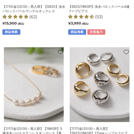
パ
フ
【7/10(金)20:00～再入荷】【S925】淡水
【S925/18KGP】淡水バロックパール4連
ー
ー
バロックパールマンテルネックレス
フープピアス
ル
プ
(62)
(53)
マ
ピ
通
¥15,900
通
¥3,990
(税込)
(税込)
常
常
ン
ア
価
雑誌掲載
価
雑誌掲載
衣装協力
テ
ス
格
格
ル
ネ
【7/17(金)20:00
【7/17(金)20:00
ッ
～
～
ク
再
再
レ
入
入
ス
荷】
荷】
【18KGP】
【S925/18KGP】
5
2Type
連
シ
淡
ン
水
プ
パ
ル
ー
フ
ル
ー
【7/17(金)20:00～再入荷】【18KGP】5
【7/17(金)20:00～再入荷】
ス
プ
連淡水パールステンレスネックレス【美人
【S925/18KGP】2Typeシンプルフープピ