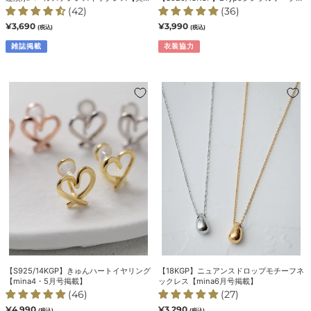
テ
ピ
百花4月号掲載】
アス
(42)
(36)
ン
ア
通
¥3,690
通
¥3,990
(税込)
(税込)
常
常
レ
ス
価
雑誌掲載
価
衣装協力
ス
格
格
ネ
ッ
【S925/14KGP】
【18KGP】
ク
き
ニ
レ
ゅ
ュ
ス
ん
ア
【美
ハ
ン
人
ー
ス
百
ト
ド
花
イ
ロ
4
ヤ
ッ
月
リ
プ
号
ン
モ
掲
グ
チ
載】
【mina4・
ー
【S925/14KGP】きゅんハートイヤリング
【18KGP】ニュアンスドロップモチーフネ
5
フ
【mina4・5月号掲載】
ックレス【mina6月号掲載】
月
ネ
(46)
(27)
号
ッ
通
¥4,990
通
¥3,290
(税込)
(税込)