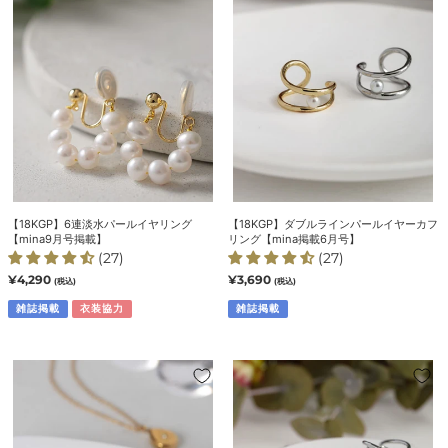
連
ブ
プ
淡
ル
ピ
水
ラ
ア
パ
イ
ス
ー
ン
ル
パ
イ
ー
ヤ
ル
リ
イ
ン
ヤ
グ
ー
【18KGP】6連淡水パールイヤリング
【18KGP】ダブルラインパールイヤーカフ
【mina9
カ
【mina9月号掲載】
リング【mina掲載6月号】
月
フ
(27)
(27)
号
リ
通
¥4,290
通
¥3,690
(税込)
(税込)
常
常
掲
ン
価
雑誌掲載
衣装協力
価
雑誌掲載
載】
グ
格
格
【mina
掲
【7/17(金)20:00
【18KGP】
載
～
ク
6
再
ロ
月
入
ス
号】