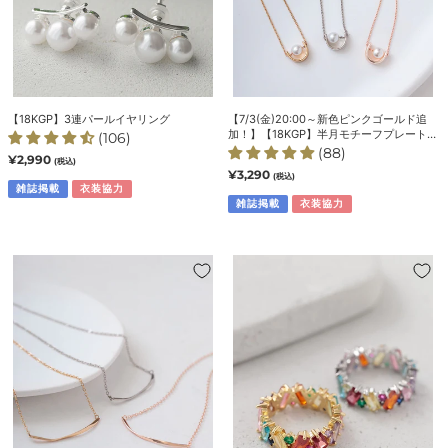
ヤ
ゴ
リ
ー
ン
ル
グ
ド
追
加！】
【18KGP】3連パールイヤリング
【7/3(金)20:00～新色ピンクゴールド追
【18KGP】
加！】【18KGP】半月モチーフプレートパ
(106)
半
ールネックレス
(88)
通
¥2,990
(税込)
月
常
通
¥3,290
(税込)
価
雑誌掲載
衣装協力
常
モ
格
価
雑誌掲載
衣装協力
チ
格
ー
フ
【7/31(金)20:00
【7/10(金)20:00
プ
～
～
レ
再
再
ー
入
入
ト
荷】
荷】
パ
【18KGP】
【18KGP】
ー
ね
カ
ル
じ
ラ
ネ
り
フ
ッ