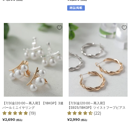
常
常
掲
ク
価
価
雑誌掲載
載】
レ
格
格
ス
【mina6
【7/3(金)20:00
【7/3(金)20:00
月
～
～
号
再
再
掲
入
入
載】
荷】
荷】
【18KGP】
【S925/18KGP】
3
ツ
連
イ
パ
ス
ー
ト
ル
フ
ミ
ー
ニ
プ
【7/3(金)20:00～再入荷】【18KGP】3連
【7/3(金)20:00～再入荷】
イ
ピ
パールミニイヤリング
【S925/18KGP】ツイストフープピアス
ヤ
ア
(19)
(22)
リ
ス
通
¥2,690
通
¥2,990
(税込)
(税込)
常
常
ン
価
価
グ