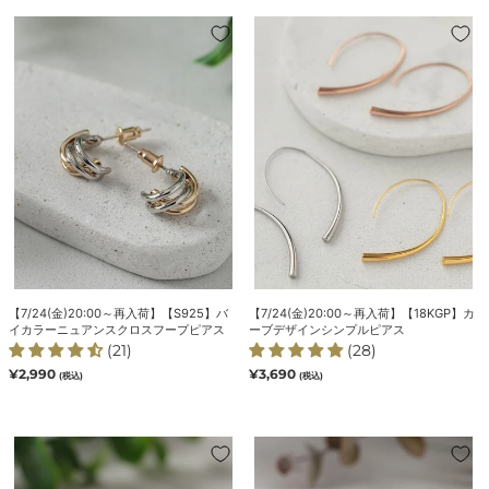
格
格
【7/24(金)20:00
【7/24(金)20:00
～
～
再
再
入
入
荷】
荷】
【S925】
【18KGP】
バ
カ
イ
ー
カ
ブ
ラ
デ
ー
ザ
ニ
イ
ュ
ン
【7/24(金)20:00～再入荷】【S925】バ
【7/24(金)20:00～再入荷】【18KGP】カ
ア
シ
イカラーニュアンスクロスフープピアス
ーブデザインシンプルピアス
ン
ン
(21)
(28)
ス
プ
通
¥2,990
通
¥3,690
(税込)
(税込)
常
常
ク
ル
価
価
ロ
ピ
格
格
ス
ア
【18KGP】
【18KGP】
フ
ス
6
ダ
ー