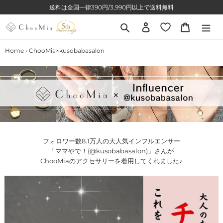
コ
送料は全国一律390円/3,990円以上で送料無料
ン
テ
検索
ログイン
カート
ン
ツ
Home
›
ChooMia×kusobabasalon
に
ス
キ
ッ
プ
す
る
フォロワー数8.1万人の大人気インフルエンサー
「ママやで！(
@kusobabasalon
)」さんが
ChooMiaのアクセサリーを着用してくれました♪