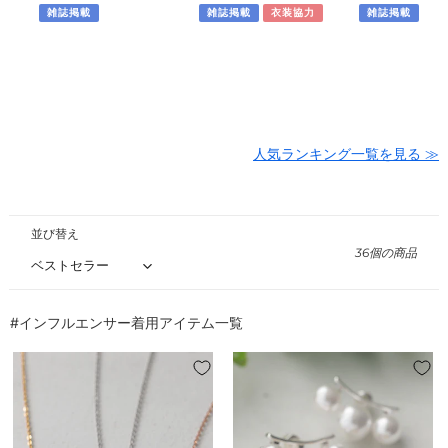
ド
ス
ク
価
雑誌掲載
価
雑誌掲載
衣装協力
価
雑誌掲載
ネ
ル
格
格
格
ッ
ネ
ク
ッ
レ
ク
ス
レ
ス
人気ランキング一覧を見る ≫
並び替え
36個の商品
#インフルエンサー着用アイテム一覧
【7/17(金)20:00
【7/10(金)20:00
～
～
再
再
入
入
荷】
荷】