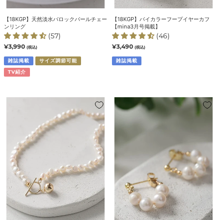
ル
ー
チ
カ
【18KGP】天然淡水バロックパールチェー
【18KGP】バイカラーフープイヤーカフ
ェ
フ
ンリング
【mina3月号掲載】
ー
【mina3
(57)
(46)
ン
月
通
¥3,990
通
¥3,490
(税込)
(税込)
常
常
リ
号
価
雑誌掲載
サイズ調節可能
価
雑誌掲載
ン
掲
格
格
TV紹介
グ
載】
【7/10(金)20:00
【S925/18KGP】
～
淡
再
水
入
バ
荷】
ロ
【S925】
ッ
淡
ク
水
パ
バ
ー
ロ
ル
ッ
4
ク
連