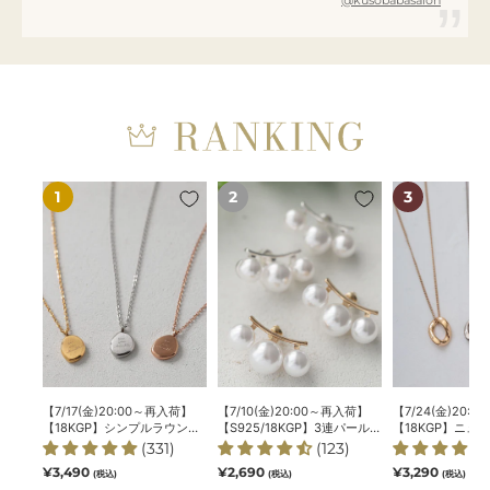
@kusobabasalon
【7/17(金)20:00
【7/10(金)20:00
【7/24(金)20:
～
～
～
再
再
再
入
入
入
荷】
荷】
荷】
【18KGP】
【S925/18KGP】
【18KGP】
シ
3
ニ
ン
連
ュ
プ
パ
ア
ル
ー
ン
【7/17(金)20:00～再入荷】
【7/10(金)20:00～再入荷】
【7/24(金)20:
ラ
ル
ス
【18KGP】シンプルラウンド
【S925/18KGP】3連パールピ
【18KGP】ニュ
ウ
ピ
サ
ネックレス
アス
ルネックレス
(331)
(123)
ン
ア
ー
通
¥3,490
通
¥2,690
通
¥3,290
(税込)
(税込)
(税込)
常
常
常