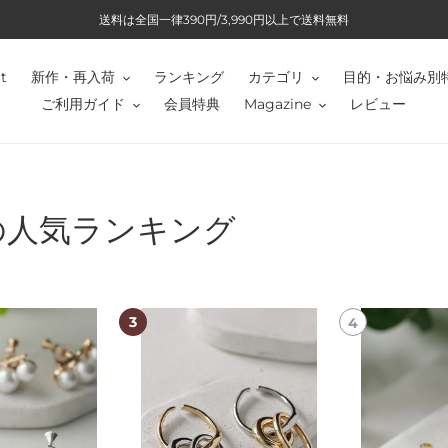
送料は全国一律390円/3,990円以上で送料無料
t
新作・再入荷
ランキング
カテゴリ
目的・お悩み別
ご利用ガイド
会員特典
Magazine
レビュー
の人気ランキング
【18KGP】
【S925/18KGP
バ
淡
イ
水
カ
バ
ラ
ロ
ー
ッ
フ
ク