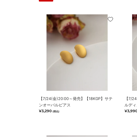
ム
ピ
ピ
ア
ア
【7/24(金)20:00
ス
【7/24
ス
～
～
【新
発
発
作
売】
売】
10％OFF！
【18KGP】
バ
8/12(水)18:00
サ
イ
ま
テ
カ
で】
ン
ラ
オ
ー
ー
メ
バ
タ
ル
ル
ピ
デ
【7/24(金)20:00～発売】【18KGP】サテ
【7/2
ア
ィ
ンオーバルピアス
ルディ
ス
ス
通
¥3,290
通
¥3,99
(税込)
ク
常
常
ロ
価
価
ン
格
格
グ