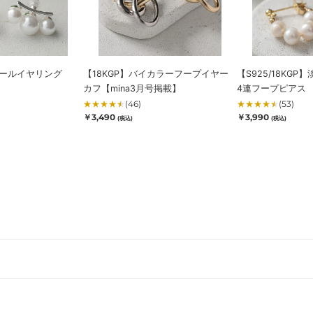
ー
パ
プ
ー
イ
ル
ヤ
4
ー
連
パールイヤリング
【18KGP】バイカラーフープイヤー
【S925/18KG
カ
フ
カフ【mina3月号掲載】
4連フープピアス
フ
ー
★
★
★
★
★
(46)
★
★
★
★
★
(53)
【mina3
プ
通
通
￥3,490
￥3,990
(税込)
(税込)
月
ピ
常
常
価
価
号
ア
格
格
掲
ス
載】