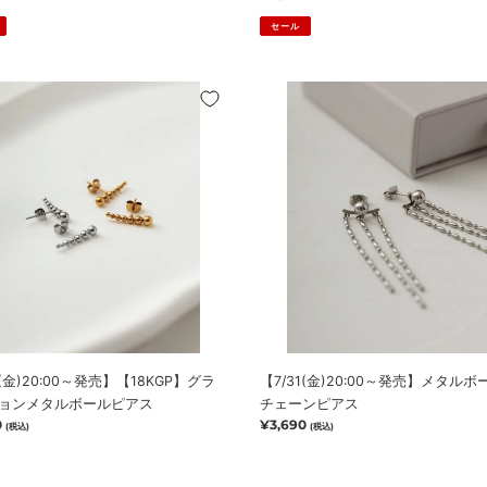
リ
セール
ン
グ
(金)20:00
【新
【7/31(金)20:00
作
～
10％OFF！
発
8/12(水)18:00
売】
FF！
GP】
ま
メ
水)18:00
で】
タ
ル
ボ
ー
ル
3
連
チ
1(金)20:00～発売】【18KGP】グラ
【7/31(金)20:00～発売】メタルボ
ェ
ョンメタルボールピアス
チェーンピアス
ー
0
通
¥3,690
(税込)
(税込)
ン
常
ピ
価
ア
格