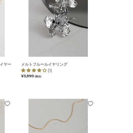
フ
ル
ー
ル
イ
ヤ
リ
ン
グ
ンイヤー
メルトフルールイヤリング
(1)
通
¥3,990
(税込)
常
価
格
エ
ッ
ジ
カ
ー
ブ