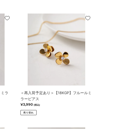
ア
ス
＜
再
入
荷
予
定
あ
り
＞
【18KGP】
フ
ル
ー
P】ミラ
＜再入荷予定あり＞【18KGP】フルールミ
ル
ラーピアス
ミ
通
¥3,990
(税込)
ラ
常
ー
売り切れ
価
ピ
格
ア