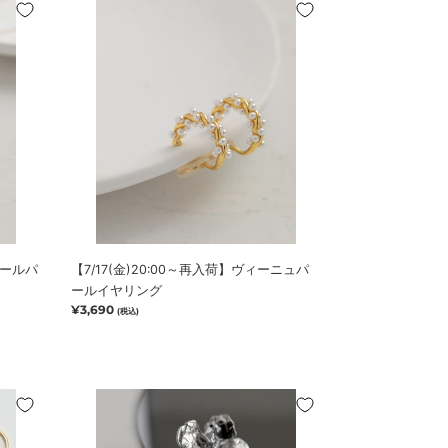
【7/17(金)20:00
ス
～
再
入
荷】
ヴ
ィ
ー
ニ
ュ
パ
ー
ル
ルールパ
【7/17(金)20:00～再入荷】ヴィーニュパ
イ
ールイヤリング
ヤ
通
¥3,690
(税込)
リ
常
ン
価
グ
格
メ
ル
ト