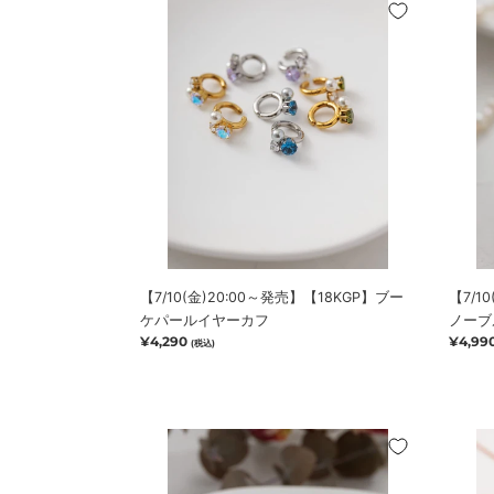
【7/10(金)20:00
【7/10
ピ
～
～
ア
発
発
ス
売】
売】
【18KGP】
【S92
ブ
ノ
ー
ー
ケ
ブ
パ
ル
ー
バ
ル
ロ
イ
ッ
ヤ
ク
【7/10(金)20:00～発売】【18KGP】ブー
【7/1
ー
パ
ケパールイヤーカフ
ノーブ
カ
ー
通
¥4,290
通
¥4,99
(税込)
フ
ル
常
常
ピ
価
価
ア
格
格
ス
【7/17(金)20:00
【7/17
～
～
再
再