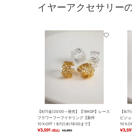
イヤーアクセサリー
【8/7(金)20:00
【8/7(
～
～
発
発
売】
売】
【18KGP】
【18K
レ
ス
ー
タ
ス
ー
フ
ビ
ラ
ジ
ワ
ュ
ー
ー
フ
ニ
【8/7(金)20:00～発売】【18KGP】レース
【8/7
ー
ュ
フラワーフープイヤリング【新作
ビジュ
プ
ア
10％OFF！8/12(水)18:00まで】
10％O
イ
ン
販売価格
¥3,591
通常価格
販売
¥3,59
(税込)
¥3,990
ヤ
ス