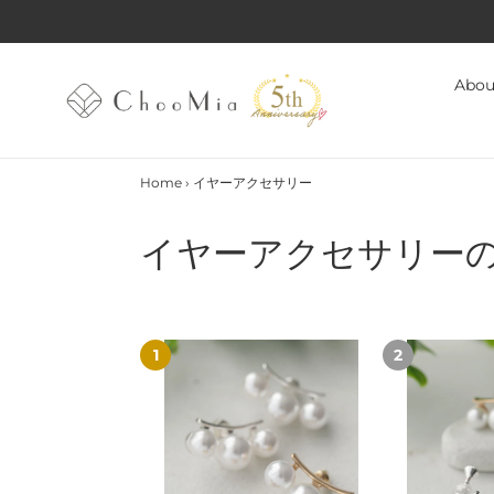
コ
ン
テ
ン
Abou
ツ
に
ス
キ
Home
›
イヤーアクセサリー
ッ
プ
コ
す
イヤーアクセサリー
る
レ
ク
【7/10(金)20:00
【18KGP】
シ
～
3
再
連
ョ
入
パ
荷】
ー
ン
【S925/18KGP】
ル
3
イ