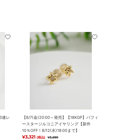
【8/7(金)20:00
～
発
売】
【18KGP】
パ
フ
ィ
ー
ス
タ
ー
ジ
】3連レ
【8/7(金)20:00～発売】【18KGP】パフィ
ル
ースタージルコニアイヤリング【新作
コ
10％OFF！8/12(水)18:00まで】
ニ
販売価格
¥3,321
通常価格
(税込)
¥3,690
ア