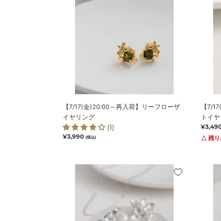
入
入
荷】
荷】
リ
チ
ー
ェ
フ
リ
ロ
ー
ー
ミ
ザ
ス
イ
ト
ヤ
イ
【7/17(金)20:00～再入荷】リーフローザ
【7/1
リ
ヤ
イヤリング
トイヤ
ン
リ
(1)
通
¥3,49
グ
ン
常
通
¥3,990
△ 残
(税込)
グ
価
常
格
価
格
【7/24(金)20:00
モ
～
ル
再
フ
入
ォ
荷】
ブ
ハ
ロ