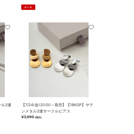
イ
セール
ヤ
リ
ン
【7/24(金)20:00
グ
～
【新
発
作
売】
10％OFF！
【18KGP】
8/12(水)18:00
サ
ま
テ
で】
ン
メ
タ
ル
3
連
ール3連
【7/24(金)20:00～発売】【18KGP】サテ
サ
ンメタル3連サークルピアス
ー
通
¥3,990
(税込)
ク
常
ル
価
ピ
格