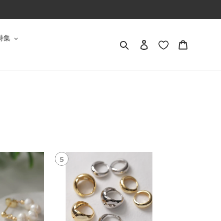
特集
検索
ログイン
カート
】
【7/17(金)20:00
【S925/14KGP】
～
き
再
ゅ
入
ん
荷】
ハ
【S925/18KGP】
ー
2Type
ト