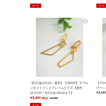
リ
イ
セール
セール
ン
ヤ
グ
リ
【新
【8/7(金)20:00
ン
【7/31
作
～
グ
～
10％OFF！
発
【新
発
8/12(水)18:00
売】
作
売】
ま
【18KGP】
10％O
【18K
で】
ダ
8/12(
グ
ブ
ま
ラ
ル
で】
デ
ジ
ー
オ
シ
メ
ョ
ト
ン
リ
メ
【8/7(金)20:00～発売】【18KGP】ダブル
【7/3
ッ
タ
ジオメトリックフレームピアス【新作
デーシ
ク
ル
通
¥3,49
10％OFF！8/12(水)18:00まで】
フ
ボ
常
販売価格
¥3,591
通常価格
(税込)
¥3,990
レ
ー
価
ー
ル
格
セール