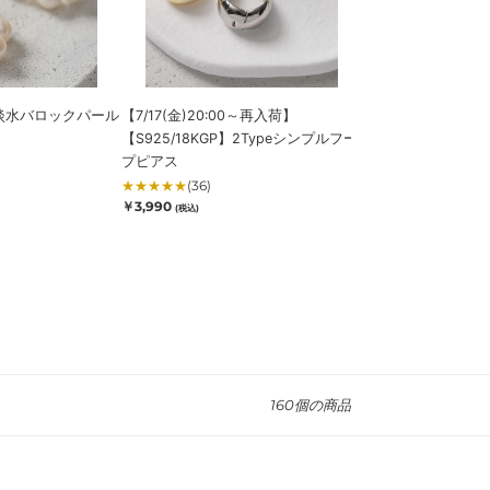
シ
イ
ン
ヤ
プ
リ
ル
ン
フ
グ
P】淡水バロックパール
【7/17(金)20:00～再入荷】
【S925/14KGP
ー
【mina4・
【S925/18KGP】2Typeシンプルフー
ング【mina4・5
プ
5
プピアス
★
★
★
★
★
(46)
ピ
月
通
￥4,990
★
★
★
★
★
(36)
(税込)
ア
号
常
通
￥3,990
(税込)
価
ス
掲
常
格
価
載】
格
160個の商品