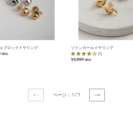
イ
ヤ
リ
ン
グ
ォブロックイヤリング
ツインカールイヤリング
0
(1)
(税込)
通
¥3,990
(税込)
常
価
格
ページ： 1 / 7
前
次
の
の
ペ
ペ
ー
ー
ジ
ジ