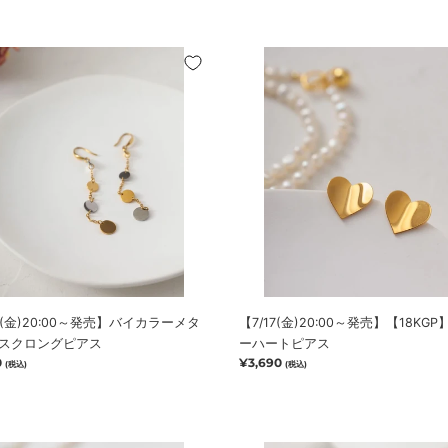
ス
(金)20:00
【7/17(金)20:00
～
発
売】
【18KGP】
ミ
ラ
ー
ハ
ー
ト
ピ
ア
4(金)20:00～発売】バイカラーメタ
【7/17(金)20:00～発売】【18KG
ス
スクロングピアス
ーハートピアス
0
通
¥3,690
(税込)
(税込)
常
価
格