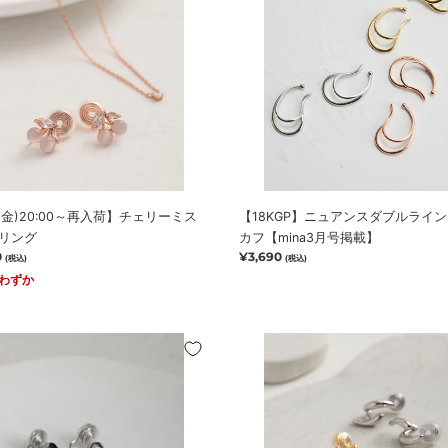
ア
ン
ス
ダ
ブ
ル
ラ
イ
ン
イ
7(金)20:00～再入荷】チェリーミス
【18KGP】ニュアンスダブルライ
ヤ
リング
カフ【mina3月号掲載】
ー
0
通
¥3,690
(税込)
(税込)
カ
常
りわずか
フ
価
【mina3
格
月
ツ
号
イ
掲
ン
載】
カ
ー
ル