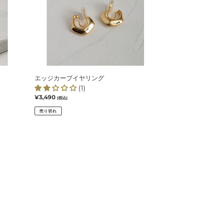
イ
ヤ
リ
ン
グ
エッジカーブイヤリング
(1)
通
¥3,490
(税込)
常
売り切れ
価
格