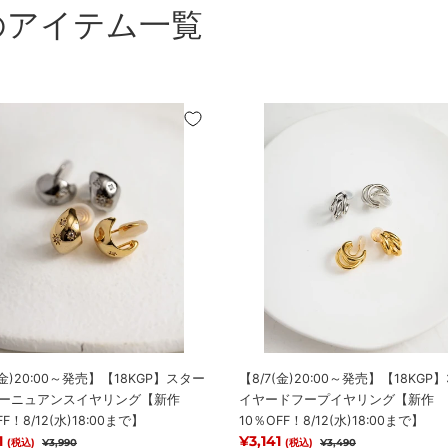
のアイテム一覧
金)20:00
【8/7(金)20:00
～
発
売】
GP】
【18KGP】
3
連
レ
イ
ヤ
ー
ド
フ
(金)20:00～発売】【18KGP】スター
【8/7(金)20:00～発売】【18KGP
ー
ーニュアンスイヤリング【新作
イヤードフープイヤリング【新作
プ
FF！8/12(水)18:00まで】
10％OFF！8/12(水)18:00まで】
イ
価格
1
通常価格
販売価格
¥3,141
通常価格
(税込)
¥3,990
(税込)
¥3,490
ヤ