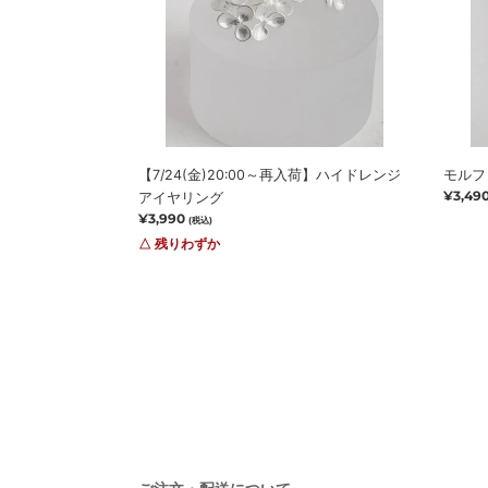
イ
ッ
ド
ク
レ
イ
ン
ヤ
ジ
リ
ア
ン
イ
グ
【7/24(金)20:00～再入荷】ハイドレンジ
モルフ
ヤ
通
¥3,49
アイヤリング
リ
常
通
¥3,990
(税込)
ン
価
常
△ 残りわずか
グ
格
価
格