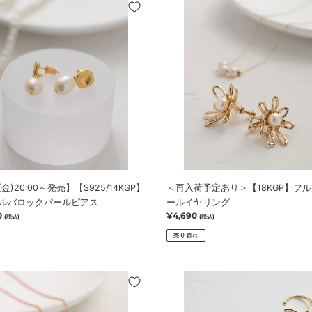
(金)20:00
＜
再
入
荷
5/14KGP】
予
定
あ
り
＞
【18KGP】
フ
ル
ー
0(金)20:00～発売】【S925/14KGP】
＜再入荷予定あり＞【18KGP】フ
ル
ルバロックパールピアス
ールイヤリング
パ
0
通
¥4,690
(税込)
(税込)
ー
常
ル
売り切れ
価
イ
格
ヤ
(金)20:00
【18KGP】
リ
ニ
ン
ュ
グ