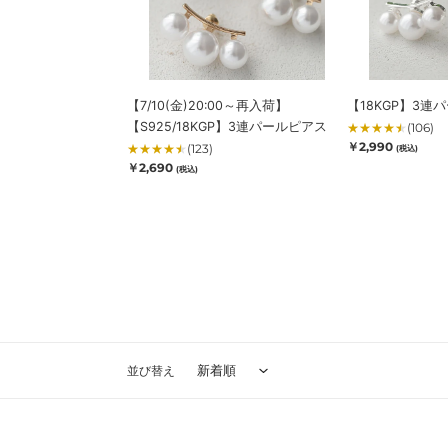
:
連
ヤ
パ
リ
ー
ン
ル
グ
ピ
【7/10(金)20:00～再入荷】
【18KGP】3連
ア
【S925/18KGP】3連パールピアス
★
★
★
★
★
(106)
ス
通
￥2,990
★
★
★
★
★
(123)
(税込)
常
通
￥2,690
(税込)
価
常
格
価
格
並び替え