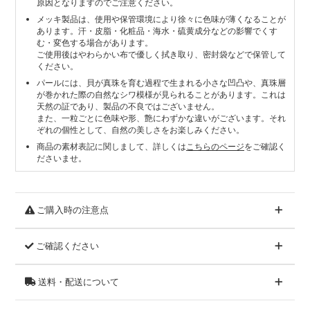
原因となりますのでご注意ください。
メッキ製品は、使用や保管環境により徐々に色味が薄くなることが
あります。汗・皮脂・化粧品・海水・硫黄成分などの影響でくす
む・変色する場合があります。
ご使用後はやわらかい布で優しく拭き取り、密封袋などで保管して
ください。
パールには、貝が真珠を育む過程で生まれる小さな凹凸や、真珠層
が巻かれた際の自然なシワ模様が見られることがあります。これは
天然の証であり、製品の不良ではございません。
また、一粒ごとに色味や形、艶にわずかな違いがございます。それ
ぞれの個性として、自然の美しさをお楽しみください。
商品の素材表記に関しまして、詳しくは
こちらのページ
をご確認く
ださいませ。
ご購入時の注意点
ご確認ください
送料・配送について