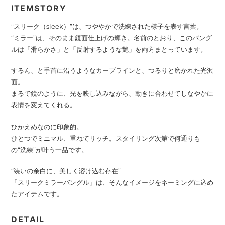
ITEMSTORY
“スリーク（sleek）”は、つややかで洗練された様子を表す言葉。
“ミラー”は、そのまま鏡面仕上げの輝き。名前のとおり、このバング
ルは「滑らかさ」と「反射するような艶」を両方まとっています。
するん、と手首に沿うようなカーブラインと、つるりと磨かれた光沢
面。
まるで鏡のように、光を映し込みながら、動きに合わせてしなやかに
表情を変えてくれる。
ひかえめなのに印象的。
ひとつでミニマル、重ねてリッチ。スタイリング次第で何通りも
の“洗練”が叶う一品です。
“装いの余白に、美しく溶け込む存在”
「スリークミラーバングル」は、そんなイメージをネーミングに込め
たアイテムです。
DETAIL