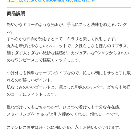
【ご一読ください】ChooMiaからのお知らせ ≫
品
を
商品説明
追
加
艶やかなミラーのような光沢が、手元にスッと洗練を添えるバング
す
ル。
る
すべらかな曲面が光をまとって、キラリと美しく反射します。
丸みを帯びたやさしいシルエットで、女性らしさもほんのりプラス。
細すぎず太すぎない絶妙な幅感が、カジュアルなTシャツからきれい
めなワンピースまで幅広くマッチします。
つけ外しも簡単なオープンタイプなので、忙しい朝にもサッと手に取
れるのが嬉しいポイント。
肌なじみのいいゴールドと、凛とした印象のシルバー、どちらも毎日
のコーデにフィットします。
重ねづけしてもごちゃつかず、ひとつで着けても十分な存在感。
スタイリングを“きゅっ”と引き締めてくれる、頼れる一本です。
ステンレス素材は汗・水に強いため、永くお使いいただけます。