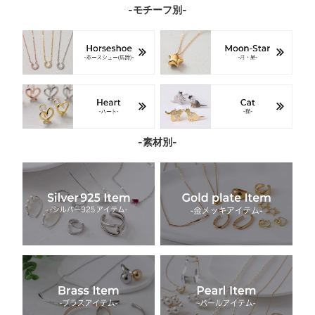
-モチーフ別-
-素材別-