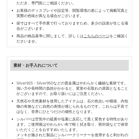
ただき、専門医にご相談ください。
お客様のディスプレイや設定等、閲覧環境の差によって掲載写真と
実際の色味が異なる場合がございます。
採寸はすべて手作業で行っておりますため、多少の誤差が生じる場
合がございます。
商品の検品基準に関しまして、詳しくは
こちらのページ
をご確認く
ださいませ。
素材・お手入れについて
Silver925・Silver950などの貴金属はやわらかく繊細な素材です。
強い力や長時間の負担がかかると、変形や石取れの原因となること
がございますので、お取り扱いにはご注意ください。
天然石や天然素材を使用したアイテムは、石の色合いや模様、内包
物の有無などに自然の表情が感じられるものです。これらは不良で
はなく、世界にひとつだけの個性となります。
シルバーは空気中の硫黄や塩素に反応して黒く変色する特性があり
ます。ご使用後はやわらかい布で軽く拭き取り、密封袋などで保管
いただくことをおすすめいたします。
メッキが施された製品にシルバークリーナーを使用すると剥がれの