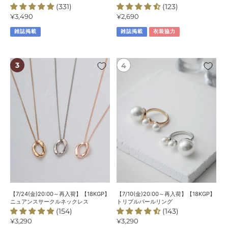
(331)
(123)
ネ
通
¥3,490
通
¥2,690
ッ
常
常
ク
雑誌掲載
雑誌掲載
衣装協力
価
価
レ
格
格
ス
【7/24(金)20:00
【7/10(金)20:00
～
～
再
再
入
入
荷】
荷】
【18KGP】
【18KGP】
ニ
ト
ュ
リ
ア
プ
ン
ル
ス
パ
サ
ー
ー
ル
【7/24(金)20:00～再入荷】【18KGP】
【7/10(金)20:00～再入荷】【18KGP】
ク
リ
ニュアンスサークルネックレス
トリプルパールリング
(154)
(143)
ル
ン
通
¥3,290
通
¥3,290
ネ
グ