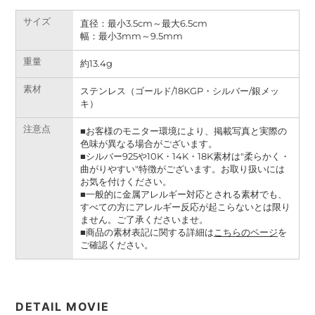
サイズ
直径：最小3.5cm～最大6.5cm
幅：最小3mm～9.5mm
重量
約13.4g
素材
ステンレス（ゴールド/18KGP・シルバー/銀メッ
キ）
注意点
■お客様のモニター環境により、掲載写真と実際の
色味が異なる場合がございます。
■シルバー925や10K・14K・18K素材は"柔らかく・
曲がりやすい"特徴がございます。お取り扱いには
お気を付けください。
■一般的に金属アレルギー対応とされる素材でも、
すべての方にアレルギー反応が起こらないとは限り
ません。ご了承くださいませ。
■商品の素材表記に関する詳細は
こちらのページ
を
ご確認ください。
DETAIL MOVIE