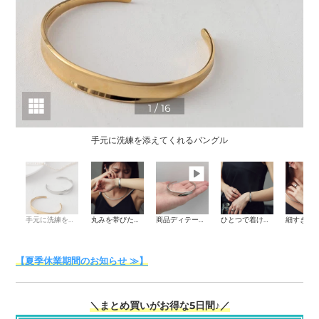
1
/
16
手元に洗練を添えてくれるバングル
手元に洗練を添えてくれるバングル
丸みを帯びたやさしいシルエット
商品ディテール動画
ひとつで着けても十分な存在感。
【夏季休業期間のお知らせ ≫】
＼まとめ買いがお得な5日間♪／