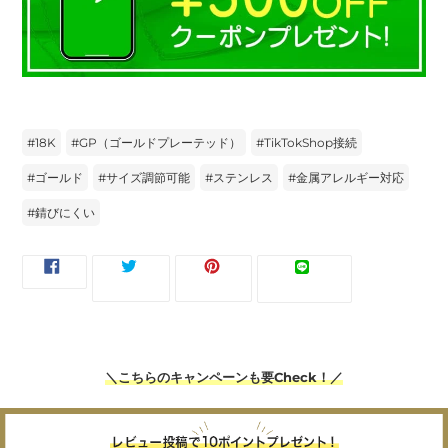
#
18K
#
GP（ゴールドプレーテッド）
#
TikTokShop接続
#
ゴールド
#
サイズ調節可能
#
ステンレス
#
金属アレルギー対応
#
錆びにくい
FACEBOOK
TWITTER
PINTEREST
LINE
ツイー
ピンす
シェア
LINEで送
で
に
で
で
ト
る
る
シ
投
ピ
送
ェ
稿
ン
る
ア
す
す
す
る
る
る
＼こちらのキャンペーンも要Check！／