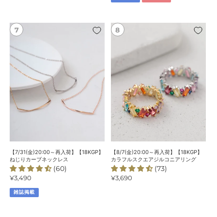
チ
格
ー
フ
【7/31(金)20:00
【8/7(金)20:00
プ
～
～
レ
再
再
ー
入
入
ト
荷】
荷】
パ
【18KGP】
【18KGP】
ー
ね
カ
ル
じ
ラ
ネ
り
フ
ッ
カ
ル
ク
ー
ス
レ
ブ
ク
ス
ネ
エ
【7/31(金)20:00～再入荷】【18KGP】
【8/7(金)20:00～再入荷】【18KGP】
ッ
ア
ねじりカーブネックレス
カラフルスクエアジルコニアリング
(60)
(73)
ク
ジ
通
¥3,490
通
¥3,690
レ
ル
常
常
ス
コ
雑誌掲載
価
価
ニ
格
格
ア