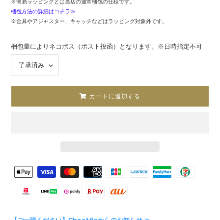
※簡易ラッピングとは当店の通常梱包の仕様です。
梱包方法の詳細はコチラ≫
※金具やアジャスター、キャッチなどはラッピング対象外です。
梱包量によりネコポス（ポスト投函）となります。※日時指定不可
カートに追加する
カ
決
ー
済
ト
方
に
法
商