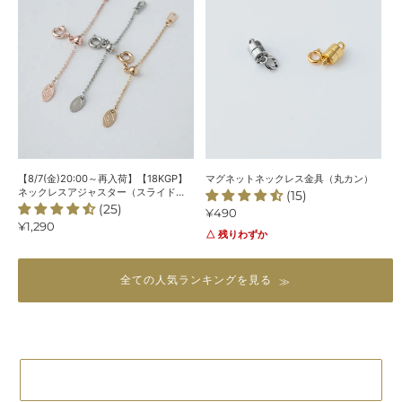
リ
入
ッ
ジ
荷】
ト
ナ
【18KGP】
ネ
ル
ネ
ッ
＞
ッ
ク
ク
レ
レ
ス
ス
金
ア
具
ジ
（丸
【8/7(金)20:00～再入荷】【18KGP】
マグネットネックレス金具（丸カン）
ャ
カ
ネックレスアジャスター（スライド
(15)
式）
(25)
ス
ン）
通
¥490
通
¥1,290
常
タ
△ 残りわずか
常
価
ー
価
格
（ス
格
全ての人気ランキングを見る
ラ
イ
ド
式）
GOLD PLATEに戻る