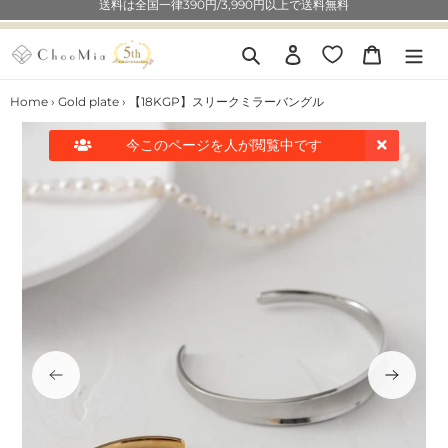
コ
- ChooMiaからの大切なお知らせ -
ン
テ
検索
ログイン
カート
ン
ツ
Home
›
Gold plate
›
【18KGP】スリークミラーバングル
に
ス
今このページを
人が閲覧中です
キ
ッ
プ
す
る