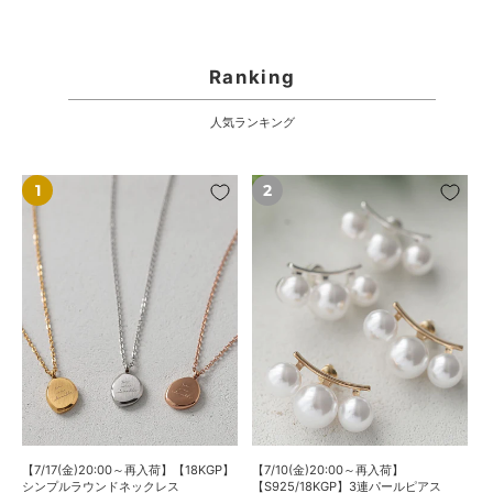
Ranking
人気ランキング
【7/17(金)20:00
【7/10(金)20:00
～
～
再
再
入
入
荷】
荷】
【18KGP】
【S925/18KGP】
シ
3
ン
連
プ
パ
ル
ー
ラ
ル
ウ
ピ
ン
ア
【7/17(金)20:00～再入荷】【18KGP】
【7/10(金)20:00～再入荷】
ド
ス
シンプルラウンドネックレス
【S925/18KGP】3連パールピアス