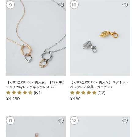
リ
【7/10(金)20:00
【7/10(金)20:00
ン
～
～
グ
再
再
入
入
荷】
荷】
【18KGP】
マ
マ
グ
ル
ネ
チ
ッ
way
ト
ロ
ネ
ン
ッ
グ
ク
【7/10(金)20:00～再入荷】【18KGP】
【7/10(金)20:00～再入荷】マグネット
ネ
レ
マルチwayロングネックレス＜
ネックレス金具（カニカン）
ChooMiaオリジナル＞
(63)
(22)
ッ
ス
通
¥4,290
通
¥490
ク
金
常
常
レ
具
価
価
ス
（カ
格
格
＜
ニ
【8/7(金)20:00
マ
ChooMia
カ
～
グ
オ
ン）
再
ネ