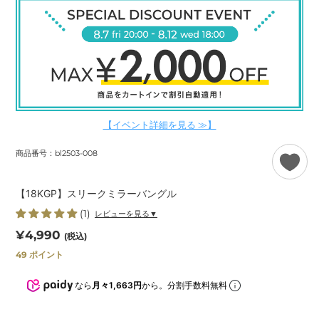
【イベント詳細を見る ≫】
商品番号：bl2503-008
【18KGP】スリークミラーバングル
(1)
レビューを見る▼
通
¥4,990
(税込)
常
49
ポイント
価
格
なら
月々1,663円
から。分割手数料無料