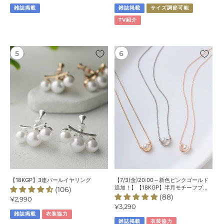
常
常
ッ
雑誌掲載
雑誌掲載
サイズ調節可能
価
価
ク
格
格
TV紹介
レ
ス
【18KGP】
【7/3(金)20:00
3
～
連
新
パ
色
ー
ピ
ル
ン
イ
ク
ヤ
ゴ
リ
ー
ン
ル
グ
ド
追
加！】
【18KGP】3連パールイヤリング
【7/3(金)20:00～新色ピンクゴールド
【18KGP】
追加！】【18KGP】半月モチーフプレ
(106)
ートパールネックレス
(88)
半
通
¥2,990
通
¥3,290
常
月
雑誌掲載
衣装協力
常
価
モ
雑誌掲載
衣装協力
価
格