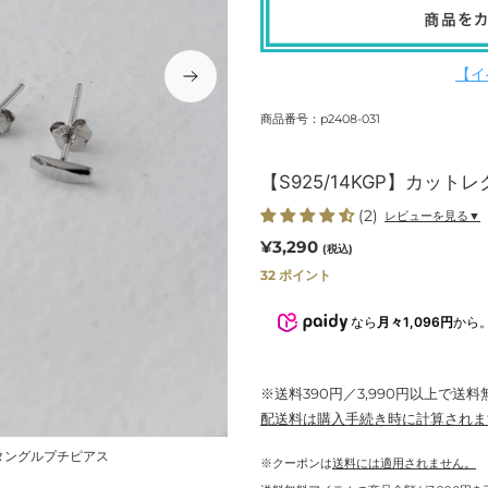
【イ
商品番号：p2408-031
【S925/14KGP】カッ
(2)
レビューを見る▼
通
¥3,290
(税込)
常
32
ポイント
価
なら
月々1,096円
から
格
※送料390円／3,990円以上で送料
配送料
は購入手続き時に計算されま
タングルプチピアス
すっとした直線的なフ
※クーポンは
送料には適用されません。