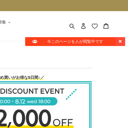
特集
検索
ログイン
カート
今このページを
人が閲覧中です
め買いがお得な5日間♪／