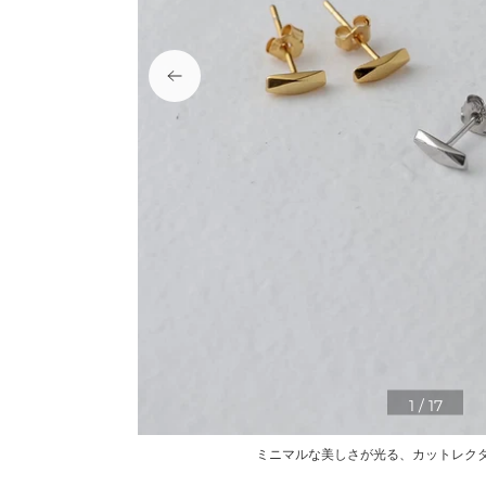
1
/
17
ミニマルな美しさが光る、カットレク