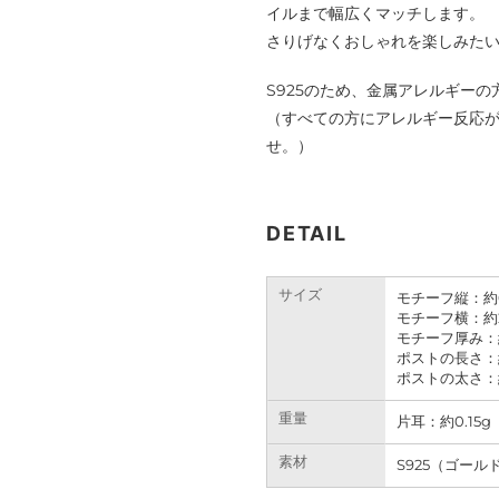
イルまで幅広くマッチします。
さりげなくおしゃれを楽しみた
S925のため、金属アレルギー
（すべての方にアレルギー反応
せ。）
DETAIL
サイズ
モチーフ縦：約6
モチーフ横：約2
モチーフ厚み：約
ポストの長さ：
ポストの太さ：
重量
片耳：約0.15g
素材
S925（ゴール