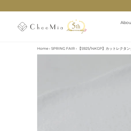
コ
ン
テ
ン
Abou
ツ
に
ス
キ
Home
›
SPRING FAIR
›
【S925/14KGP】カットレク
ッ
プ
す
る