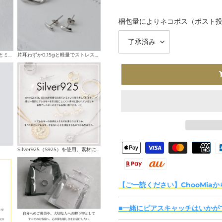
梱包量によりネコポス（ポスト
モチーフは約6.5mm×2.5mmとミニサイズ
片耳わずか0.15gと軽量でストレスフリー
カ
決
Silver925（S925）を使用。素材に気を配って選びたい方にも取り入れやすい仕様です。
ー
済
ト
方
に
法
【ご一読ください】ChooMiaか
商
品
■一緒にピアスキャッチはいかが
を