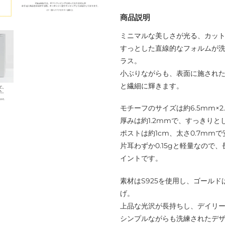
追
商品説明
加
す
ミニマルな美しさが光る、カッ
る
すっとした直線的なフォルムが
ラス。
小ぶりながらも、表面に施され
と繊細に輝きます。
モチーフのサイズは約6.5mm×
厚みは約1.2mmで、すっきり
ポストは約1cm、太さ0.7mm
片耳わずか0.15gと軽量なの
イントです。
素材はS925を使用し、ゴールド
げ。
上品な光沢が長持ちし、デイリ
シンプルながらも洗練されたデ