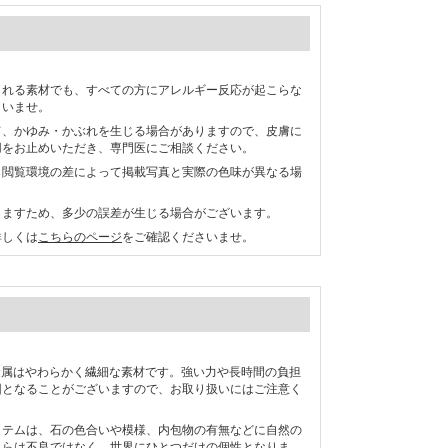
される素材でも、すべての方にアレルギー反応が起こらな
さいませ。
て、かゆみ・かぶれを生じる場合がありますので、皮膚に
用をお止めいただき、専門医にご相談ください。
、閲覧環境の差によって掲載写真と実際の色味が異なる場
りますため、多少の誤差が生じる場合がございます。
詳しくは
こちらのページ
をご確認くださいませ。
0などの貴金属はやわらかく繊細な素材です。強い力や長時間の負担
因となることがございますので、お取り扱いにはご注意く
イテムは、石の色合いや模様、内包物の有無などに自然の
れらは不良ではなく、世界にひとつだけの個性となりま