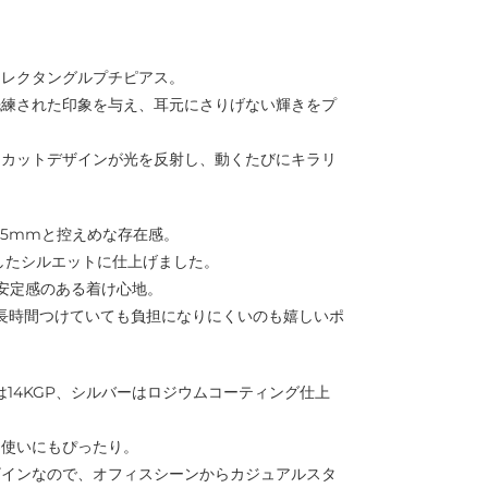
トレクタングルプチピアス。
洗練された印象を与え、耳元にさりげない輝きをプ
たカットデザインが光を反射し、動くたびにキラリ
2.5mmと控えめな存在感。
としたシルエットに仕上げました。
で安定感のある着け心地。
で、長時間つけていても負担になりにくいのも嬉しいポ
は14KGP、シルバーはロジウムコーティング仕上
ー使いにもぴったり。
ザインなので、オフィスシーンからカジュアルスタ