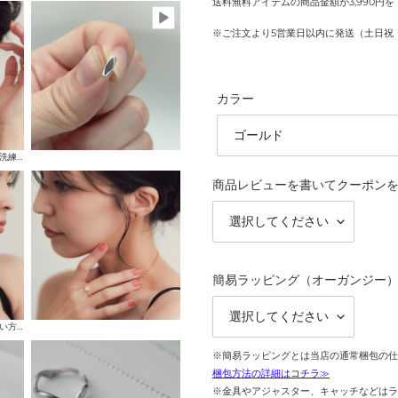
送料無料アイテムの商品金額が3,990円
※ご注文より5営業日以内に発送（土日祝
カラー
すっとした直線的なフォルムが洗練された印象を与えます
商品レビューを書いてクーポンを
簡易ラッピング（オーガンジー
さりげなくおしゃれを楽しみたい方におすすめ◎
※簡易ラッピングとは当店の通常梱包の仕
梱包方法の詳細はコチラ≫
※金具やアジャスター、キャッチなどはラ