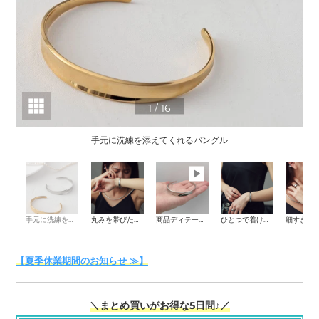
1
/
16
手元に洗練を添えてくれるバングル
手元に洗練を添えてくれるバングル
丸みを帯びたやさしいシルエット
商品ディテール動画
ひとつで着けても十分な存在感。
【夏季休業期間のお知らせ ≫】
＼まとめ買いがお得な5日間♪／