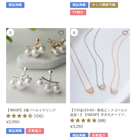
常
常
ッ
雑誌掲載
雑誌掲載
サイズ調節可能
価
価
ク
格
格
TV紹介
レ
ス
【18KGP】
【7/3(金)20:00
3
～
連
新
パ
色
ー
ピ
ル
ン
イ
ク
ヤ
ゴ
リ
ー
ン
ル
グ
ド
追
加！】
【18KGP】3連パールイヤリング
【7/3(金)20:00～新色ピンクゴールド
【18KGP】
追加！】【18KGP】半月モチーフプレ
(106)
ートパールネックレス
(88)
半
通
¥2,990
通
¥3,290
常
月
雑誌掲載
衣装協力
常
価
モ
雑誌掲載
衣装協力
価
格