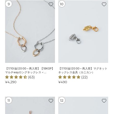
リ
【7/10(金)20:00
【7/10(金)20:00
ン
～
～
グ
再
再
入
入
荷】
荷】
【18KGP】
マ
マ
グ
ル
ネ
チ
ッ
way
ト
ロ
ネ
ン
ッ
グ
ク
【7/10(金)20:00～再入荷】【18KGP】
【7/10(金)20:00～再入荷】マグネット
ネ
レ
マルチwayロングネックレス＜
ネックレス金具（カニカン）
ChooMiaオリジナル＞
(63)
(22)
ッ
ス
通
¥4,290
通
¥490
ク
金
常
常
レ
具
価
価
ス
（カ
格
格
＜
ニ
【8/7(金)20:00
マ
ChooMia
カ
～
グ
オ
ン）
再
ネ