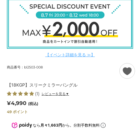
【イベント詳細を見る ≫】
商品番号：bl2503-008
【18KGP】スリークミラーバングル
(1)
レビューを見る▼
通
¥4,990
(税込)
常
49
ポイント
価
格
なら
月々1,663円
から。分割手数料無料