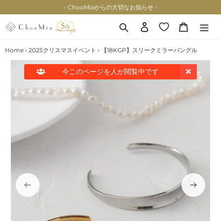
コ
- ChooMiaからの大切なお知らせ -
ン
テ
検索
ログイン
カート
ン
ツ
Home
›
2025クリスマスイベント
›
【18KGP】スリークミラーバングル
に
ス
今このページを
人が閲覧中です
キ
ッ
プ
す
る