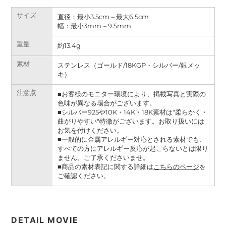
サイズ
直径：最小3.5cm～最大6.5cm
幅：最小3mm～9.5mm
重量
約13.4g
素材
ステンレス（ゴールド/18KGP・シルバー/銀メッ
キ）
注意点
■お客様のモニター環境により、掲載写真と実際の
色味が異なる場合がございます。
■シルバー925や10K・14K・18K素材は"柔らかく・
曲がりやすい"特徴がございます。お取り扱いには
お気を付けください。
■一般的に金属アレルギー対応とされる素材でも、
すべての方にアレルギー反応が起こらないとは限り
ません。ご了承くださいませ。
■商品の素材表記に関する詳細は
こちらのページ
を
ご確認ください。
DETAIL MOVIE