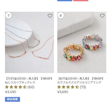
チ
格
ー
フ
【7/31(金)20:00
【8/7(金)20:00
プ
～
～
レ
再
再
ー
入
入
ト
荷】
荷】
パ
【18KGP】
【18KGP】
ー
ね
カ
ル
じ
ラ
ネ
り
フ
ッ
カ
ル
ク
ー
ス
レ
ブ
ク
ス
ネ
エ
【7/31(金)20:00～再入荷】【18KGP】
【8/7(金)20:00～再入荷】【18KGP】
ッ
ア
ねじりカーブネックレス
カラフルスクエアジルコニアリング
(60)
(73)
ク
ジ
通
¥3,490
通
¥3,690
レ
ル
常
常
ス
コ
雑誌掲載
価
価
ニ
格
格
ア