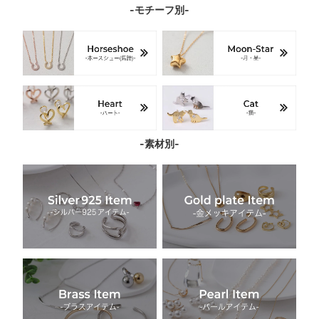
-モチーフ別-
-素材別-