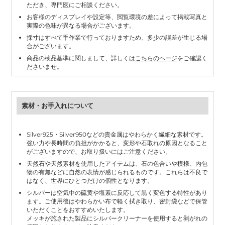
ただき、専門医にご相談ください。
お客様のディスプレイや設定等、閲覧環境の差によって掲載写真と
実際の色味が異なる場合がございます。
採寸はすべて手作業で行っておりますため、多少の誤差が生じる場
合がございます。
商品の検品基準に関しまして、詳しくは
こちらのページ
をご確認く
ださいませ。
素材・お手入れについて
Silver925・Silver950などの貴金属はやわらかく繊細な素材です。
強い力や長時間の負担がかかると、変形や石取れの原因となること
がございますので、お取り扱いにはご注意ください。
天然石や天然素材を使用したアイテムは、石の色合いや模様、内包
物の有無などに自然の表情が感じられるものです。これらは不良で
はなく、世界にひとつだけの個性となります。
シルバーは空気中の硫黄や塩素に反応して黒く変色する特性があり
ます。ご使用後はやわらかい布で軽く拭き取り、密封袋などで保管
いただくことをおすすめいたします。
メッキが施された製品にシルバークリーナーを使用すると剥がれの