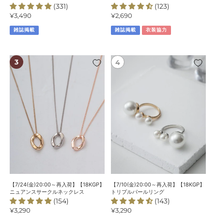
(331)
(123)
ネ
通
¥3,490
通
¥2,690
ッ
常
常
ク
雑誌掲載
雑誌掲載
衣装協力
価
価
レ
格
格
ス
【7/24(金)20:00
【7/10(金)20:00
～
～
再
再
入
入
荷】
荷】
【18KGP】
【18KGP】
ニ
ト
ュ
リ
ア
プ
ン
ル
ス
パ
サ
ー
ー
ル
【7/24(金)20:00～再入荷】【18KGP】
【7/10(金)20:00～再入荷】【18KGP】
ク
リ
ニュアンスサークルネックレス
トリプルパールリング
(154)
(143)
ル
ン
通
¥3,290
通
¥3,290
ネ
グ