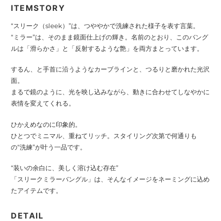
ITEMSTORY
“スリーク（sleek）”は、つややかで洗練された様子を表す言葉。
“ミラー”は、そのまま鏡面仕上げの輝き。名前のとおり、このバング
ルは「滑らかさ」と「反射するような艶」を両方まとっています。
するん、と手首に沿うようなカーブラインと、つるりと磨かれた光沢
面。
まるで鏡のように、光を映し込みながら、動きに合わせてしなやかに
表情を変えてくれる。
ひかえめなのに印象的。
ひとつでミニマル、重ねてリッチ。スタイリング次第で何通りも
の“洗練”が叶う一品です。
“装いの余白に、美しく溶け込む存在”
「スリークミラーバングル」は、そんなイメージをネーミングに込め
たアイテムです。
DETAIL