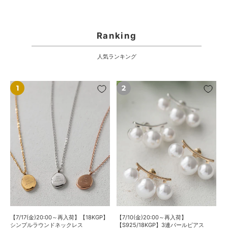
Ranking
人気ランキング
【7/17(金)20:00
【7/10(金)20:00
～
～
再
再
入
入
荷】
荷】
【18KGP】
【S925/18KGP】
シ
3
ン
連
プ
パ
ル
ー
ラ
ル
ウ
ピ
ン
ア
【7/17(金)20:00～再入荷】【18KGP】
【7/10(金)20:00～再入荷】
ド
ス
シンプルラウンドネックレス
【S925/18KGP】3連パールピアス