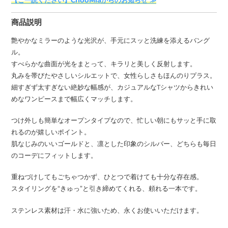
【ご一読ください】ChooMiaからのお知らせ ≫
品
を
商品説明
追
加
艶やかなミラーのような光沢が、手元にスッと洗練を添えるバング
す
ル。
る
すべらかな曲面が光をまとって、キラリと美しく反射します。
丸みを帯びたやさしいシルエットで、女性らしさもほんのりプラス。
細すぎず太すぎない絶妙な幅感が、カジュアルなTシャツからきれい
めなワンピースまで幅広くマッチします。
つけ外しも簡単なオープンタイプなので、忙しい朝にもサッと手に取
れるのが嬉しいポイント。
肌なじみのいいゴールドと、凛とした印象のシルバー、どちらも毎日
のコーデにフィットします。
重ねづけしてもごちゃつかず、ひとつで着けても十分な存在感。
スタイリングを“きゅっ”と引き締めてくれる、頼れる一本です。
ステンレス素材は汗・水に強いため、永くお使いいただけます。