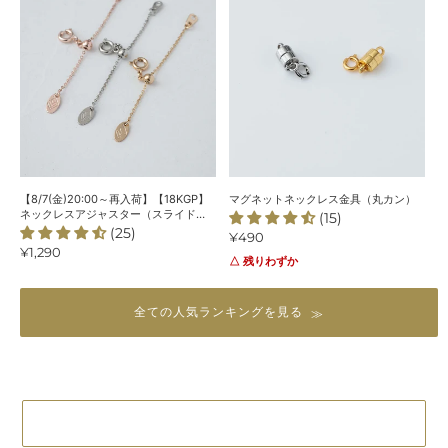
リ
入
ッ
ジ
荷】
ト
ナ
【18KGP】
ネ
ル
ネ
ッ
＞
ッ
ク
ク
レ
レ
ス
ス
金
ア
具
ジ
（丸
【8/7(金)20:00～再入荷】【18KGP】
マグネットネックレス金具（丸カン）
ャ
カ
ネックレスアジャスター（スライド
(15)
式）
(25)
ス
ン）
通
¥490
通
¥1,290
常
タ
△ 残りわずか
常
価
ー
価
格
（ス
格
全ての人気ランキングを見る
ラ
イ
ド
式）
2025クリスマスイベントに戻る