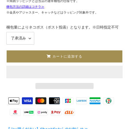
※簡易ラッピングとは当店の通常梱包の仕様です。
梱包方法の詳細はコチラ≫
※金具やアジャスター、キャッチなどはラッピング対象外です。
梱包量によりネコポス（ポスト投函）となります。※日時指定不可
カートに追加する
カ
決
ー
済
ト
方
に
法
商