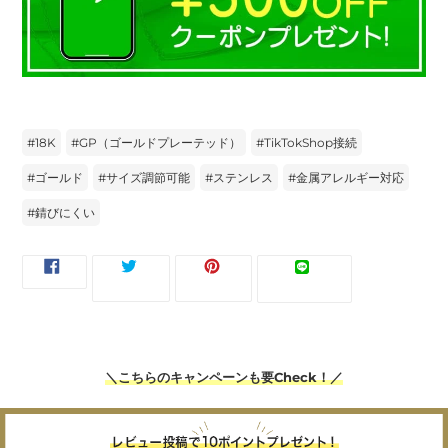
#
18K
#
GP（ゴールドプレーテッド）
#
TikTokShop接続
#
ゴールド
#
サイズ調節可能
#
ステンレス
#
金属アレルギー対応
#
錆びにくい
FACEBOOK
TWITTER
PINTEREST
LINE
ツイー
ピンす
シェア
LINEで送
で
に
で
で
ト
る
る
シ
投
ピ
送
ェ
稿
ン
る
ア
す
す
す
る
る
る
＼こちらのキャンペーンも要Check！／