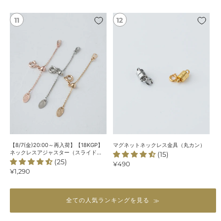
ス
（カ
格
格
＜
ニ
【8/7(金)20:00
マ
ChooMia
カ
～
グ
オ
ン）
再
ネ
リ
入
ッ
ジ
荷】
ト
ナ
【18KGP】
ネ
ル
ネ
ッ
＞
ッ
ク
ク
レ
レ
ス
ス
金
ア
具
ジ
（丸
【8/7(金)20:00～再入荷】【18KGP】
マグネットネックレス金具（丸カン）
ャ
カ
ネックレスアジャスター（スライド
(15)
式）
(25)
ス
ン）
通
¥490
通
¥1,290
常
タ
常
価
ー
価
格
（ス
格
全ての人気ランキングを見る
ラ
イ