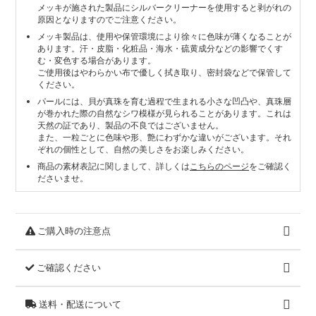
メッキが施された製品にシルバークリーナーを使用すると剥がれの
原因となりますのでご注意ください。
メッキ製品は、使用や保管環境により徐々に色味が薄くなることが
あります。汗・皮脂・化粧品・海水・硫黄成分などの影響でくす
む・変色する場合があります。
ご使用後はやわらかい布で優しく拭き取り、密封袋などで保管して
ください。
パールには、貝が真珠を育む過程で生まれる小さな凹凸や、真珠層
が巻かれた際の自然なシワ模様が見られることがあります。これは
天然の証であり、製品の不良ではございません。
また、一粒ごとに色味や形、艶にわずかな違いがございます。それ
ぞれの個性として、自然の美しさをお楽しみください。
商品の素材表記に関しまして、詳しくは
こちらのページ
をご確認く
ださいませ。
ご購入時の注意点
ご確認ください
送料・配送について