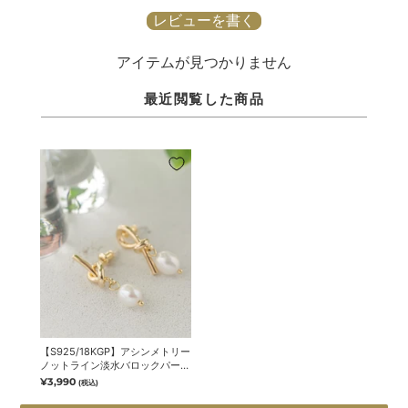
レビューを書く
アイテムが見つかりません
最近閲覧した商品
【S925/18KGP】アシンメトリー
ノットライン淡水バロックパール
ピアス【mina10月号掲載】
¥3,990
(税込)