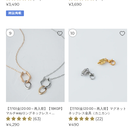
通
¥3,490
通
¥3,690
レ
ル
常
常
ス
コ
雑誌掲載
価
価
ニ
格
格
ア
リ
【7/10(金)20:00
【7/10(金)20:00
ン
～
～
グ
再
再
入
入
荷】
荷】
【18KGP】
マ
マ
グ
ル
ネ
チ
ッ
way
ト
ロ
ネ
ン
ッ
グ
ク
【7/10(金)20:00～再入荷】【18KGP】
【7/10(金)20:00～再入荷】マグネット
ネ
レ
マルチwayロングネックレス＜
ネックレス金具（カニカン）
ChooMiaオリジナル＞
(63)
(22)
ッ
ス
通
¥4,290
通
¥490
ク
金
常
常
レ
具
価
価