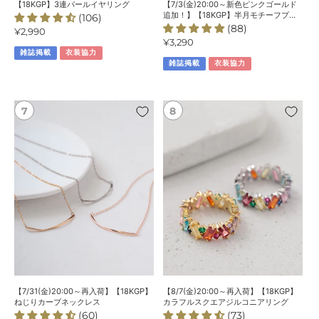
【18KGP】3連パールイヤリング
【7/3(金)20:00～新色ピンクゴールド
【18KGP】
追加！】【18KGP】半月モチーフプレ
(106)
ートパールネックレス
(88)
半
通
¥2,990
通
¥3,290
常
月
雑誌掲載
衣装協力
常
価
モ
雑誌掲載
衣装協力
価
格
チ
格
ー
フ
【7/31(金)20:00
【8/7(金)20:00
プ
～
～
レ
再
再
ー
入
入
ト
荷】
荷】
パ
【18KGP】
【18KGP】
ー
ね
カ
ル
じ
ラ
ネ
り
フ
ッ
カ
ル
ク
ー
ス
レ
ブ
ク
ス
ネ
エ
【7/31(金)20:00～再入荷】【18KGP】
【8/7(金)20:00～再入荷】【18KGP】
ッ
ア
ねじりカーブネックレス
カラフルスクエアジルコニアリング
(60)
(73)
ク
ジ