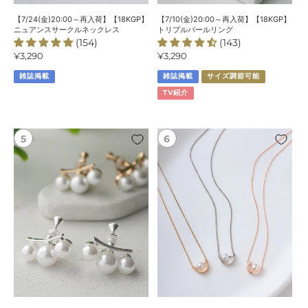
サ
ー
ー
ル
【7/24(金)20:00～再入荷】【18KGP】
【7/10(金)20:00～再入荷】【18KGP】
ク
リ
ニュアンスサークルネックレス
トリプルパールリング
(154)
(143)
ル
ン
通
¥3,290
通
¥3,290
ネ
グ
常
常
ッ
雑誌掲載
雑誌掲載
サイズ調節可能
価
価
ク
格
格
TV紹介
レ
ス
【18KGP】
【7/3(金)20:00
3
～
連
新
パ
色
ー
ピ
ル
ン
イ
ク
ヤ
ゴ
リ
ー
ン
ル
グ
ド
追
加！】