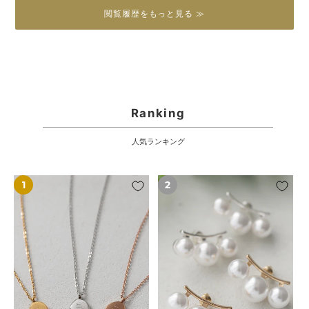
閲覧履歴をもっと見る ≫
Ranking
人気ランキング
【7/17(金)20:00
【7/10(金)20:00
～
～
再
再
入
入
荷】
荷】
【18KGP】
【S925/18KGP】
シ
3
ン
連
プ
パ