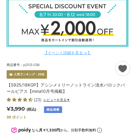
【イベント詳細を見る ≫】
商品番号：p2103-038
人気ランキング：
23
位
【S925/18KGP】アシンメトリーノットライン淡水バロックパ
ールピアス【mina10月号掲載】
(23)
レビューを見る▼
通
¥3,990
(税込)
雑誌掲載
常
39
ポイント
価
格
なら
月々1,330円
から。分割手数料無料