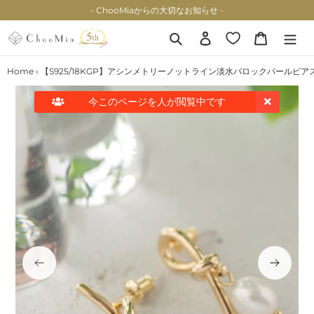
コ
- ChooMiaからの大切なお知らせ -
ン
テ
検索
ログイン
カート
ン
ツ
Home
›
【S925/18KGP】アシンメトリーノットライン淡水バロックパールピアス
に
ス
今このページを
人が閲覧中です
キ
ッ
プ
す
る