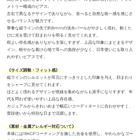
メトリー構成のピアス。
左右で異なるデザインでありながら、並べると自然な統一感を感じさ
せるバランスが魅力です。
華奢な縦ラインの先で約8mmの淡水パールがやさしく揺れ、動くた
びに光を受けて顔まわりを明るく見せてくれます。
程よい存在感がありながら主張しすぎず、上品な印象にまとまるデザ
イン。軽やかな着け心地で耳への負担が少なく、日常使いにも取り入
れやすいピアスです。
《サイズ調整・フィット感》
縦ラインのシルエットが耳元にすっきりとした印象を与え、顔まわり
をシャープに見せてくれます。
ほどよく揺れるデザインが視線を集めながらも派手になりすぎず、年
代を問わず使いやすい上品な存在感。
カジュアルからきれいめまで幅広いコーディネートに合わせやすく、
普段使いから特別な日まで活躍します。
《素材・金属アレルギー対応ついて》
本体には18KGPコーティングを施した合金を使用し、やわらかなゴー