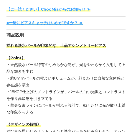
商
【ご一読ください】ChooMiaからのお知らせ ≫
品
を
■一緒にピアスキャッチはいかがですか？ ≫
追
加
商品説明
す
る
揺れる淡水パールが印象的な、上品アシンメトリーピアス
【Point】
・天然淡水パール特有のなめらかな艶が、光をやわらかく反射して上
品な輝きを生む
・約8mmパールの程よいボリュームが、顔まわりに自然な立体感と
存在感を演出
・18KGP仕上げのノットラインが、パールの白い光沢とコントラスト
を作り高級感を引き立てる
・華奢な縦ラインにパールが揺れる設計で、動くたびに光が散り上質
な印象を与える
《デザインの特徴》
結び目を思わせるノットラインと淡水パールを組み合わせた、アシン