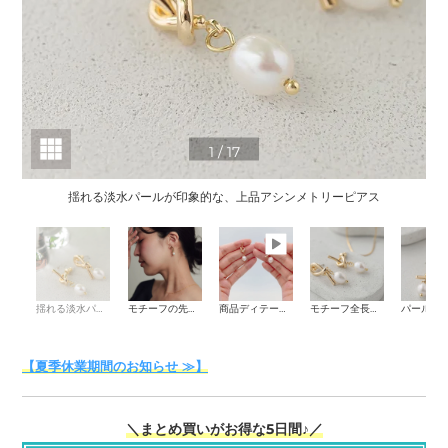
1
/
17
揺れる淡水パールが印象的な、上品アシンメトリーピアス
揺れる淡水パールが印象的な、上品アシンメトリーピアス
モチーフの先にはバロックパール
商品ディテール動画
モチーフ全長：約3cm
【夏季休業期間のお知らせ ≫】
＼まとめ買いがお得な5日間♪／