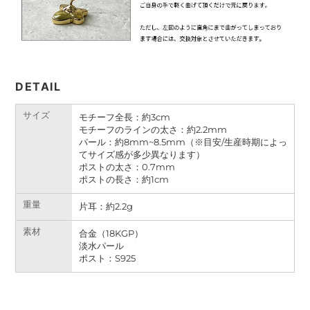
DETAIL
サイズ
モチーフ全長：約3cm
モチーフのラインの太さ：
約
2.2mm
パール：
約
8mm~8.5mm（※目安/生産時期によっ
てサイズ感が多少異なります）
ポストの太さ：0.7mm
ポストの長さ：
約
1cm
重量
片耳：約
2.2g
素材
合金（18KGP）
淡水パール
ポスト：S925