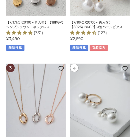
ル
ー
ラ
ル
ウ
ピ
ン
ア
【7/17(金)20:00～再入荷】【18KGP】
【7/10(金)20:00～再入荷】
ド
ス
シンプルラウンドネックレス
【S925/18KGP】3連パールピアス
(331)
(123)
ネ
通
¥3,490
通
¥2,690
ッ
常
常
ク
雑誌掲載
雑誌掲載
衣装協力
価
価
レ
格
格
ス
【7/24(金)20:00
【7/10(金)20:00
～
～
再
再
入
入
荷】
荷】
【18KGP】
【18KGP】
ニ
ト
ュ
リ
ア
プ
ン
ル
ス
パ