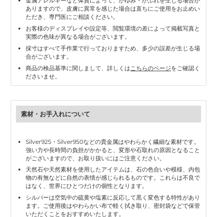
金属アレルギーなど体質によって、かゆみ・かぶれを生じる場合が
ありますので、皮膚に異常を感じた場合は直ちにご使用をお止めい
ただき、専門医にご相談ください。
お客様のディスプレイや設定等、閲覧環境の差によって掲載写真と
実際の色味が異なる場合がございます。
採寸はすべて手作業で行っておりますため、多少の誤差が生じる場
合がございます。
商品の検品基準に関しまして、詳しくは
こちらのページ
をご確認く
ださいませ。
素材・お手入れについて
Silver925・Silver950などの貴金属はやわらかく繊細な素材です。
強い力や長時間の負担がかかると、変形や石取れの原因となること
がございますので、お取り扱いにはご注意ください。
天然石や天然素材を使用したアイテムは、石の色合いや模様、内包
物の有無などに自然の表情が感じられるものです。これらは不良で
はなく、世界にひとつだけの個性となります。
シルバーは空気中の硫黄や塩素に反応して黒く変色する特性があり
ます。ご使用後はやわらかい布で軽く拭き取り、密封袋などで保管
いただくことをおすすめいたします。