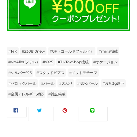
#
14K
#
230810new
#
GF（ゴールドフィルド）
#
mina掲載
#
NoAller(ノアレ)
#
s925
#
TikTokShop接続
#
オケージョン
#
シルバー925
#
スタッドピアス
#
ノットモチーフ
#
バロックパール
#
パール
#
大ぶり
#
淡水パール
#
片耳3g以下
#
金属アレルギー対応
#
雑誌掲載
FACEBOOK
TWITTER
PINTEREST
LINE
ツイー
ピンす
シェア
LINEで送
で
に
で
で
ト
る
る
シ
投
ピ
送
ェ
稿
ン
る
ア
す
す
す
る
る
る