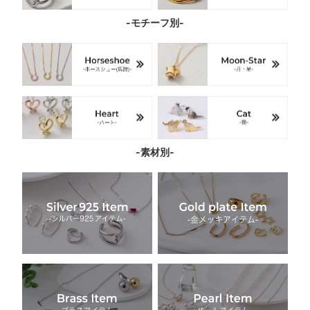
-モチーフ別-
-素材別-