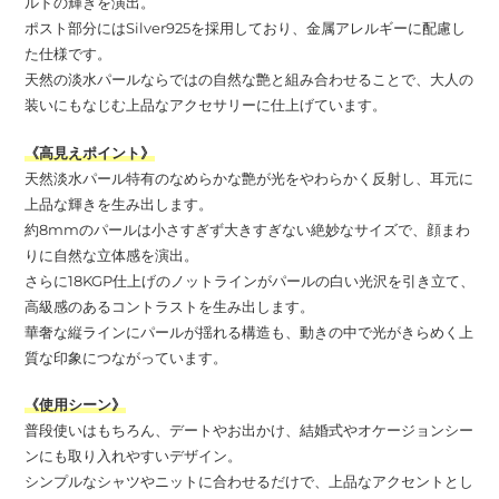
ルドの輝きを演出。
ポスト部分にはSilver925を採用しており、金属アレルギーに配慮し
た仕様です。
天然の淡水パールならではの自然な艶と組み合わせることで、大人の
装いにもなじむ上品なアクセサリーに仕上げています。
《高見えポイント》
天然淡水パール特有のなめらかな艶が光をやわらかく反射し、耳元に
上品な輝きを生み出します。
約8mmのパールは小さすぎず大きすぎない絶妙なサイズで、顔まわ
りに自然な立体感を演出。
さらに18KGP仕上げのノットラインがパールの白い光沢を引き立て、
高級感のあるコントラストを生み出します。
華奢な縦ラインにパールが揺れる構造も、動きの中で光がきらめく上
質な印象につながっています。
《使用シーン》
普段使いはもちろん、デートやお出かけ、結婚式やオケージョンシー
ンにも取り入れやすいデザイン。
シンプルなシャツやニットに合わせるだけで、上品なアクセントとし