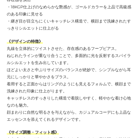
・18KGP仕上げのなめらかな艶感が、ゴールドカラーを上品で高級感
のある印象に見せる
・継ぎ目が目立ちにくいキャッチレス構造で、横顔まで洗練されたす
っきりシルエットに仕上がる
《デザインの特徴》
丸線を立体的にツイストさせた、存在感のあるフープピアス。
ねじれたラインが重なり合うことで、多面的に光を反射するスパイラ
ルシルエットを生み出しています。
ほどよい太さと中ぶりサイズのバランスが絶妙で、シンプルながら耳
元にしっかりと華やかさをプラス。
着用すると正面からはリングのようにも見えるフォルムで、横顔まで
洗練された印象に仕上がります。
キャッチレスのすっきりした構造で着脱しやすく、軽やかな着け心地
なのも魅力。
顔まわりに自然な明るさを与えながら、カジュアルコーデにも上品な
エッセンスを添えてくれるデザインです。
《サイズ調整・フィット感》