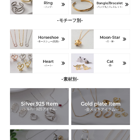
-モチーフ別-
-素材別-