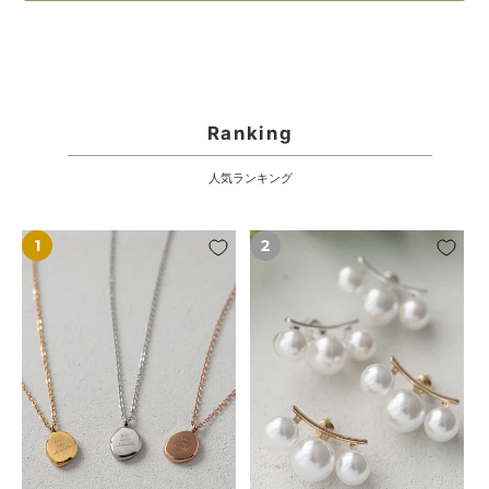
Ranking
人気ランキング
【7/17(金)20:00
【7/10(金)20:00
～
～
再
再
入
入
荷】
荷】
【18KGP】
【S925/18KGP】
シ
3
ン
連
プ
パ
ル
ー
ラ
ル