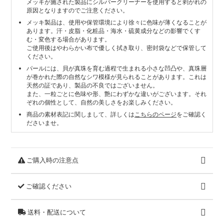
メッキが施された製品にシルバークリーナーを使用すると剥がれの
原因となりますのでご注意ください。
メッキ製品は、使用や保管環境により徐々に色味が薄くなることが
あります。汗・皮脂・化粧品・海水・硫黄成分などの影響でくす
む・変色する場合があります。
ご使用後はやわらかい布で優しく拭き取り、密封袋などで保管して
ください。
パールには、貝が真珠を育む過程で生まれる小さな凹凸や、真珠層
が巻かれた際の自然なシワ模様が見られることがあります。これは
天然の証であり、製品の不良ではございません。
また、一粒ごとに色味や形、艶にわずかな違いがございます。それ
ぞれの個性として、自然の美しさをお楽しみください。
商品の素材表記に関しまして、詳しくは
こちらのページ
をご確認く
ださいませ。
ご購入時の注意点
ご確認ください
送料・配送について