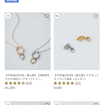
雑誌掲載
価
価
ニ
格
格
ア
リ
【7/10(金)20:00
【7/10(金)20:00
ン
～
～
グ
再
再
入
入
荷】
荷】
【18KGP】
マ
マ
グ
ル
ネ
チ
ッ
way
ト
ロ
ネ
ン
ッ
グ
ク
【7/10(金)20:00～再入荷】【18KGP】
【7/10(金)20:00～再入荷】マグネット
ネ
レ
マルチwayロングネックレス＜
ネックレス金具（カニカン）
ChooMiaオリジナル＞
(63)
(22)
ッ
ス
通
¥4,290
通
¥490
ク
金
常
常
レ
具
価
価
ス
（カ
格
格
＜
ニ
【18KGP】
マ