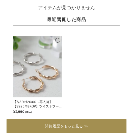
アイテムが見つかりません
最近閲覧した商品
【7/3(金)20:00～再入荷】
【S925/18KGP】ツイストフープ
ピアス
¥2,990
(税込)
閲覧履歴をもっと見る ≫