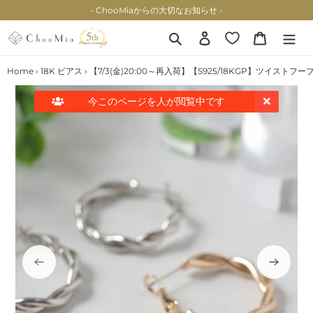
コ
- ChooMiaからの大切なお知らせ -
ン
テ
検索
ログイン
カート
ン
ツ
Home
›
18K ピアス
›
【7/3(金)20:00～再入荷】【S925/18KGP】ツイストフ
に
ス
今このページを
人が閲覧中です
キ
ッ
プ
す
る