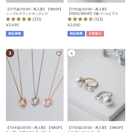
ウ
ピ
ン
ア
【7/17(金)20:00～再入荷】【18KGP】
【7/10(金)20:00～再入荷】
ド
ス
シンプルラウンドネックレス
【S925/18KGP】3連パールピアス
(331)
(123)
ネ
通
¥3,490
通
¥2,690
ッ
常
常
ク
雑誌掲載
雑誌掲載
衣装協力
価
価
レ
格
格
ス
【7/24(金)20:00
【7/10(金)20:00
～
～
再
再
入
入
荷】
荷】
【18KGP】
【18KGP】
ニ
ト
ュ
リ
ア
プ
ン
ル
ス
パ
サ
ー
ー
ル
【7/24(金)20:00～再入荷】【18KGP】
【7/10(金)20:00～再入荷】【18KGP】
ク
リ