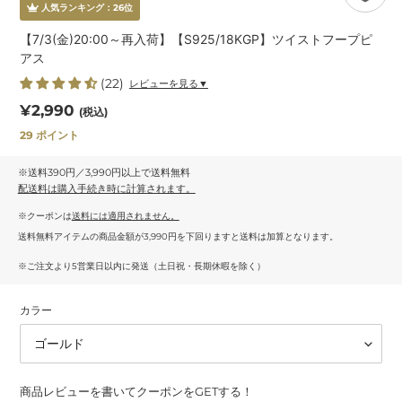
人気ランキング：
26
位
【7/3(金)20:00～再入荷】【S925/18KGP】ツイストフープピ
アス
(22)
レビューを見る▼
通
¥2,990
(税込)
常
29
ポイント
価
格
※送料390円／3,990円以上で送料無料
配送料
は購入手続き時に計算されます。
※クーポンは
送料には適用されません。
送料無料アイテムの商品金額が3,990円を下回りますと送料は加算となります。
※ご注文より5営業日以内に発送（土日祝・長期休暇を除く）
カラー
商品レビューを書いてクーポンをGETする！