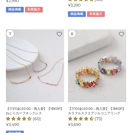
通
¥2,990
通
¥3,290
常
月
雑誌掲載
衣装協力
常
価
モ
雑誌掲載
衣装協力
価
格
チ
格
ー
フ
【7/31(金)20:00
【7/10(金)20:00
プ
～
～
レ
再
再
ー
入
入
ト
荷】
荷】
パ
【18KGP】
【18KGP】
ー
ね
カ
ル
じ
ラ
ネ
り
フ
ッ
カ
ル
ク
ー
ス
レ
ブ
ク
ス
ネ
エ
【7/31(金)20:00～再入荷】【18KGP】
【7/10(金)20:00～再入荷】【18KGP】
ッ
ア
ねじりカーブネックレス
カラフルスクエアジルコニアリング
(60)
(73)
ク
ジ
通
¥3,490
通
¥3,690
レ
ル
常
常
ス
コ