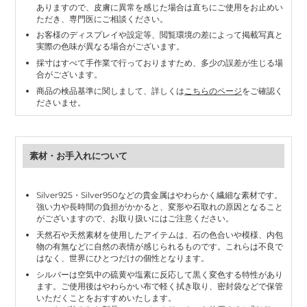
ありますので、皮膚に異常を感じた場合は直ちにご使用をお止めい
ただき、専門医にご相談ください。
お客様のディスプレイや設定等、閲覧環境の差によって掲載写真と
実際の色味が異なる場合がございます。
採寸はすべて手作業で行っておりますため、多少の誤差が生じる場
合がございます。
商品の検品基準に関しまして、詳しくは
こちらのページ
をご確認く
ださいませ。
素材・お手入れについて
Silver925・Silver950などの貴金属はやわらかく繊細な素材です。
強い力や長時間の負担がかかると、変形や石取れの原因となること
がございますので、お取り扱いにはご注意ください。
天然石や天然素材を使用したアイテムは、石の色合いや模様、内包
物の有無などに自然の表情が感じられるものです。これらは不良で
はなく、世界にひとつだけの個性となります。
シルバーは空気中の硫黄や塩素に反応して黒く変色する特性があり
ます。ご使用後はやわらかい布で軽く拭き取り、密封袋などで保管
いただくことをおすすめいたします。