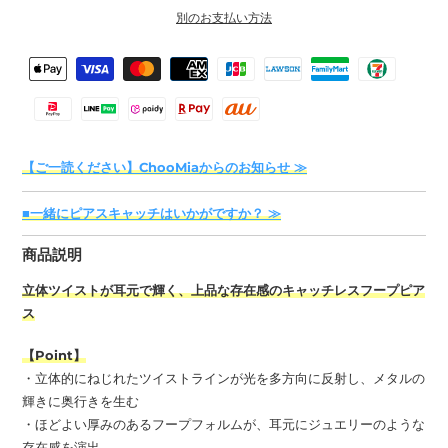
別のお支払い方法
カ
決
ー
済
ト
方
に
法
商
【ご一読ください】ChooMiaからのお知らせ ≫
品
を
■一緒にピアスキャッチはいかがですか？ ≫
追
加
商品説明
す
る
立体ツイストが耳元で輝く、上品な存在感のキャッチレスフープピア
ス
【Point】
・立体的にねじれたツイストラインが光を多方向に反射し、メタルの
輝きに奥行きを生む
・ほどよい厚みのあるフープフォルムが、耳元にジュエリーのような
存在感を演出