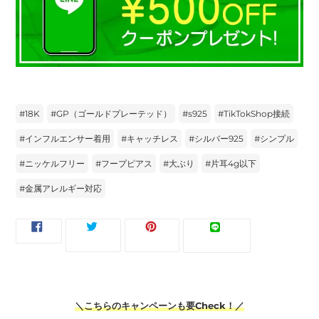
#
18K
#
GP（ゴールドプレーテッド）
#
s925
#
TikTokShop接続
#
インフルエンサー着用
#
キャッチレス
#
シルバー925
#
シンプル
#
ニッケルフリー
#
フープピアス
#
大ぶり
#
片耳4g以下
#
金属アレルギー対応
FACEBOOK
TWITTER
PINTEREST
LINE
ツイー
ピンす
シェア
LINEで送
で
に
で
で
ト
る
る
シ
投
ピ
送
ェ
稿
ン
る
ア
す
す
す
る
る
る
＼こちらのキャンペーンも要Check！／