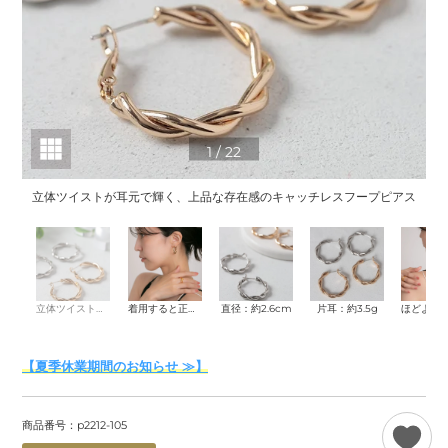
1
/
22
立体ツイストが耳元で輝く、上品な存在感のキャッチレスフープピアス
着
立体ツイストが耳元で輝く、上品な存在感のキャッチレスフープピアス
着用すると正面からはリングのようにも見えるフォルムで、横顔まで洗練された印象に仕上がります。
直径：約2.6cm
片耳：約3.5g
【夏季休業期間のお知らせ ≫】
商品番号：p2212-105