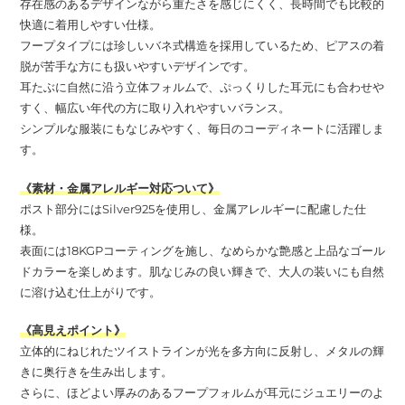
存在感のあるデザインながら重たさを感じにくく、長時間でも比較的
快適に着用しやすい仕様。
フープタイプには珍しいバネ式構造を採用しているため、ピアスの着
脱が苦手な方にも扱いやすいデザインです。
耳たぶに自然に沿う立体フォルムで、ぷっくりした耳元にも合わせや
すく、幅広い年代の方に取り入れやすいバランス。
シンプルな服装にもなじみやすく、毎日のコーディネートに活躍しま
す。
《素材・金属アレルギー対応ついて》
ポスト部分にはSilver925を使用し、金属アレルギーに配慮した仕
様。
表面には18KGPコーティングを施し、なめらかな艶感と上品なゴール
ドカラーを楽しめます。肌なじみの良い輝きで、大人の装いにも自然
に溶け込む仕上がりです。
《高見えポイント》
立体的にねじれたツイストラインが光を多方向に反射し、メタルの輝
きに奥行きを生み出します。
さらに、ほどよい厚みのあるフープフォルムが耳元にジュエリーのよ