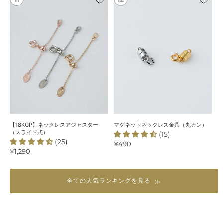
ChooMia
カ
ネ
グ
オ
ン）
ッ
ネ
リ
ク
ッ
ジ
レ
ト
ナ
ス
ネ
ル
ア
ッ
＞
ジ
ク
ャ
レ
ス
ス
タ
金
ー
具
（ス
（丸
【18KGP】ネックレスアジャスター
マグネットネックレス金具（丸カン）
ラ
カ
（スライド式）
(15)
(25)
イ
ン）
通
¥490
通
¥1,290
常
ド
常
価
式）
価
格
格
全ての人気ランキングを見る