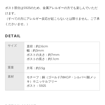
ポスト部分はS925のため、金属アレルギーの方でも楽しんでいただ
けます。
（すべての方にアレルギー反応が起こらないとは限りません。ご了承
くださいませ。）
DETAIL
サイズ
直径：
約
2.6cm
幅：
約
3mm
ポストの太さ：
約
7mm
ポストの長さ：
約
1.1cm
重量
片耳：約3.5g
素材
モチーフ：銅（ゴールド/18KGP・シルバー/銀メッ
キ）※ニッケルフリー
ポスト：S925