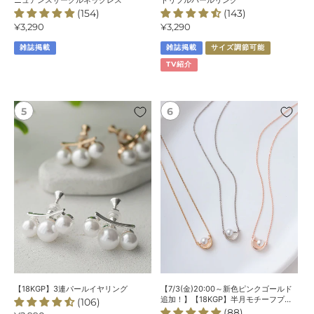
ニュアンスサークルネックレス
トリプルパールリング
(154)
(143)
ル
ン
通
¥3,290
通
¥3,290
ネ
グ
常
常
ッ
雑誌掲載
雑誌掲載
サイズ調節可能
価
価
ク
格
格
TV紹介
レ
ス
【18KGP】
【7/3(金)20:00
3
～
連
新
パ
色
ー
ピ
ル
ン
イ
ク
ヤ
ゴ
リ
ー
ン
ル
グ
ド
追
加！】
【18KGP】3連パールイヤリング
【7/3(金)20:00～新色ピンクゴールド
【18KGP】
追加！】【18KGP】半月モチーフプレ
(106)
ートパールネックレス
(88)
半