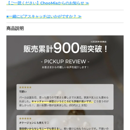
【ご一読ください】ChooMiaからのお知らせ ≫
品
を
■一緒にピアスキャッチはいかがですか？ ≫
追
加
商品説明
す
る