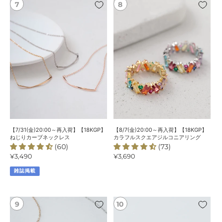
【7/31(金)20:00
【8/7(金)20:00
プ
～
～
レ
再
再
ー
入
入
ト
荷】
荷】
パ
【18KGP】
【18KGP】
ー
ね
カ
ル
じ
ラ
ネ
り
フ
ッ
カ
ル
ク
ー
ス
レ
ブ
ク
ス
ネ
エ
【7/31(金)20:00～再入荷】【18KGP】
【8/7(金)20:00～再入荷】【18KGP】
ッ
ア
ねじりカーブネックレス
カラフルスクエアジルコニアリング
(60)
(73)
ク
ジ
通
¥3,490
通
¥3,690
レ
ル
常
常
ス
コ
雑誌掲載
価
価
ニ
格
格
ア
リ
【7/10(金)20:00
【7/10(金)20:00
ン
～
～
グ
再
再