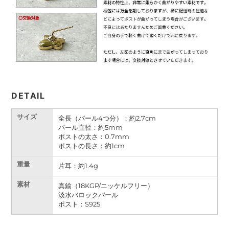
DETAIL
サイズ
全長（パール4つ分）：
約
2.7cm
パール直径：約5mm
ポストの太さ：0.7mm
ポストの長さ：
約
1cm
重量
片耳：約1.4g
素材
真鍮（18KGP/ニッケルフリー）
淡水バロックパール
ポスト：S925