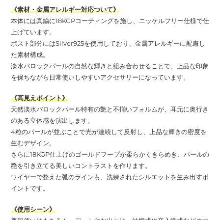
《素材・金属アレルギー対応ついて》
本体には真鍮に18KGPコーティングを施し、ニッケルフリー仕様で仕
上げています。
ポスト部分にはSilver925を使用しており、金属アレルギーに配慮し
た素材構成。
淡水バロックパールの自然な輝きと組み合わせることで、上品な印象
を保ちながら日常使いしやすいアクセサリーになっています。
《高見えポイント》
天然淡水バロックパール特有の艶と不揃いフォルムが、耳元に奥行き
のある立体感を演出します。
4粒のパールが並ぶことで光が連続して反射し、上品な輝きの密度を
生むデザイン。
さらに18KGP仕上げのゴールドフープが柔らかくきらめき、パールの
艶を引き立てる美しいコントラストを作ります。
ワイヤーで整えた弧のラインも、洗練されたシルエットを生み出すポ
イントです。
《使用シーン》