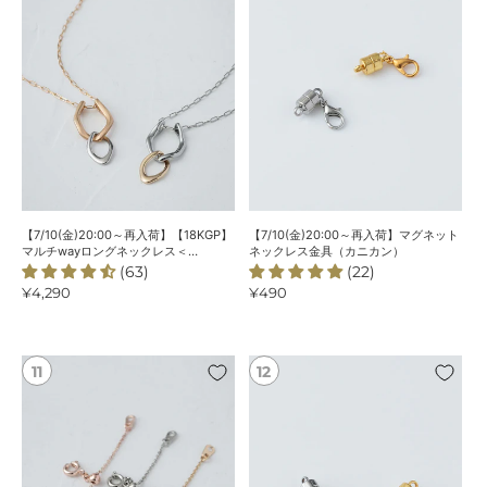
入
入
荷】
荷】
【18KGP】
マ
マ
グ
ル
ネ
チ
ッ
way
ト
ロ
ネ
ン
ッ
グ
ク
【7/10(金)20:00～再入荷】【18KGP】
【7/10(金)20:00～再入荷】マグネット
ネ
レ
マルチwayロングネックレス＜
ネックレス金具（カニカン）
ChooMiaオリジナル＞
(63)
(22)
ッ
ス
通
¥4,290
通
¥490
ク
金
常
常
レ
具
価
価
ス
（カ
格
格
＜
ニ
【8/7(金)20:00
マ
ChooMia
カ
～
グ
オ
ン）
再
ネ
リ
入
ッ
ジ
荷】
ト
ナ
【18KGP】
ネ