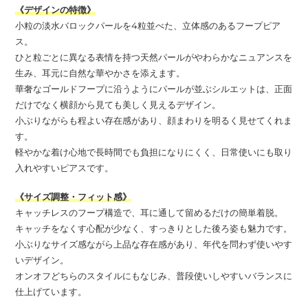
《デザインの特徴》
小粒の淡水バロックパールを4粒並べた、立体感のあるフープピア
ス。
ひと粒ごとに異なる表情を持つ天然パールがやわらかなニュアンスを
生み、耳元に自然な華やかさを添えます。
華奢なゴールドフープに沿うようにパールが並ぶシルエットは、正面
だけでなく横顔から見ても美しく見えるデザイン。
小ぶりながらも程よい存在感があり、顔まわりを明るく見せてくれま
す。
軽やかな着け心地で長時間でも負担になりにくく、日常使いにも取り
入れやすいピアスです。
《サイズ調整・フィット感》
キャッチレスのフープ構造で、耳に通して留めるだけの簡単着脱。
キャッチをなくす心配が少なく、すっきりとした後ろ姿も魅力です。
小ぶりなサイズ感ながら上品な存在感があり、年代を問わず使いやす
いデザイン。
オンオフどちらのスタイルにもなじみ、普段使いしやすいバランスに
仕上げています。