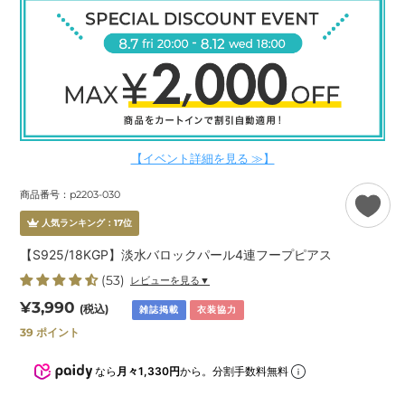
【イベント詳細を見る ≫】
商品番号：p2203-030
人気ランキング：
17
位
【S925/18KGP】淡水バロックパール4連フープピアス
(53)
レビューを見る▼
通
¥3,990
(税込)
雑誌掲載
衣装協力
常
39
ポイント
価
格
なら
月々1,330円
から。分割手数料無料