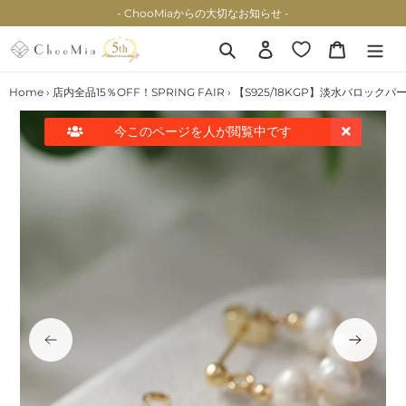
コ
- ChooMiaからの大切なお知らせ -
ン
テ
検索
ログイン
カート
ン
ツ
Home
›
店内全品15％OFF！SPRING FAIR
›
【S925/18KGP】淡水バロック
に
ス
今このページを
人が閲覧中です
キ
ッ
プ
す
る