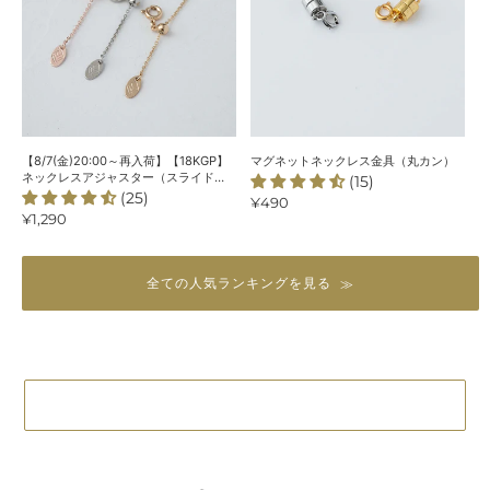
ル
ネ
ッ
＞
ッ
ク
ク
レ
レ
ス
ス
金
ア
具
ジ
（丸
【8/7(金)20:00～再入荷】【18KGP】
マグネットネックレス金具（丸カン）
ャ
カ
ネックレスアジャスター（スライド
(15)
式）
(25)
ス
ン）
通
¥490
通
¥1,290
常
タ
常
価
ー
価
格
（ス
格
全ての人気ランキングを見る
ラ
イ
ド
式）
店内全品15％OFF！SPRING FAIRに戻る