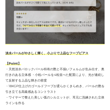
淡水パールがやさしく輝く、小ぶりで上品なフープピアス
【Point】
・天然淡水バロックパール特有の艶と不揃いフォルムが生み出す、奥
行きのある立体感 ・小粒パールを4粒並べた配置により、光が連続し
て反射する上品な輝きの密度
・18KGP仕上げのゴールドフープが柔らかくきらめき、パールの艶を
引き立てる高級感あるコントラスト
・ワイヤーで整えた美しい弧のシルエットが、耳元に洗練された立体
ラインを作る