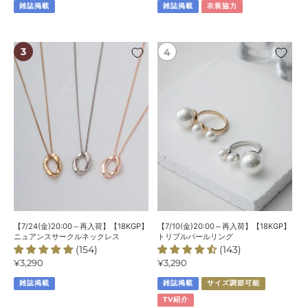
ク
雑誌掲載
雑誌掲載
衣装協力
価
価
レ
格
格
ス
【7/24(金)20:00
【7/10(金)20:00
～
～
再
再
入
入
荷】
荷】
【18KGP】
【18KGP】
ニ
ト
ュ
リ
ア
プ
ン
ル
ス
パ
サ
ー
ー
ル
【7/24(金)20:00～再入荷】【18KGP】
【7/10(金)20:00～再入荷】【18KGP】
ク
リ
ニュアンスサークルネックレス
トリプルパールリング
(154)
(143)
ル
ン
通
¥3,290
通
¥3,290
ネ
グ
常
常
ッ
雑誌掲載
雑誌掲載
サイズ調節可能
価
価
ク
格
格
TV紹介