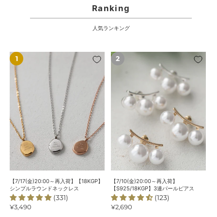
Ranking
人気ランキング
【7/17(金)20:00
【7/10(金)20:00
～
～
再
再
入
入
荷】
荷】
【18KGP】
【S925/18KGP】
シ
3
ン
連
プ
パ
ル
ー
ラ
ル
ウ
ピ
ン
ア
【7/17(金)20:00～再入荷】【18KGP】
【7/10(金)20:00～再入荷】
ド
ス
シンプルラウンドネックレス
【S925/18KGP】3連パールピアス
(331)
(123)
ネ
通
¥3,490
通
¥2,690
ッ
常
常