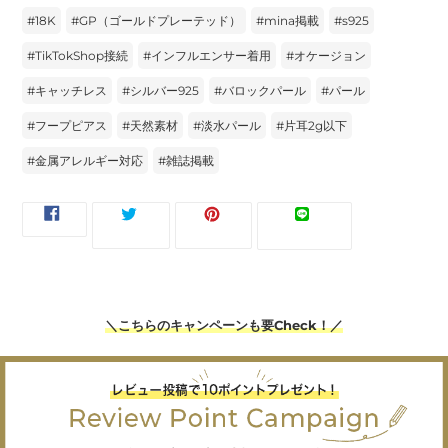
#
18K
#
GP（ゴールドプレーテッド）
#
mina掲載
#
s925
#
TikTokShop接続
#
インフルエンサー着用
#
オケージョン
#
キャッチレス
#
シルバー925
#
バロックパール
#
パール
#
フープピアス
#
天然素材
#
淡水パール
#
片耳2g以下
#
金属アレルギー対応
#
雑誌掲載
FACEBOOK
TWITTER
PINTEREST
LINE
ツイー
ピンす
シェア
LINEで送
で
に
で
で
ト
る
る
シ
投
ピ
送
ェ
稿
ン
る
ア
す
す
す
る
る
る
＼こちらのキャンペーンも要Check！／