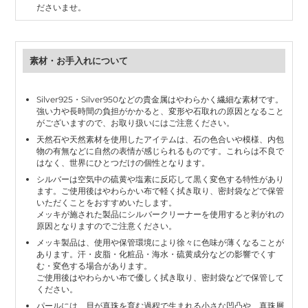
ださいませ。
素材・お手入れについて
Silver925・Silver950などの貴金属はやわらかく繊細な素材です。
強い力や長時間の負担がかかると、変形や石取れの原因となること
がございますので、お取り扱いにはご注意ください。
天然石や天然素材を使用したアイテムは、石の色合いや模様、内包
物の有無などに自然の表情が感じられるものです。これらは不良で
はなく、世界にひとつだけの個性となります。
シルバーは空気中の硫黄や塩素に反応して黒く変色する特性があり
ます。ご使用後はやわらかい布で軽く拭き取り、密封袋などで保管
いただくことをおすすめいたします。
メッキが施された製品にシルバークリーナーを使用すると剥がれの
原因となりますのでご注意ください。
メッキ製品は、使用や保管環境により徐々に色味が薄くなることが
あります。汗・皮脂・化粧品・海水・硫黄成分などの影響でくす
む・変色する場合があります。
ご使用後はやわらかい布で優しく拭き取り、密封袋などで保管して
ください。
パールには、貝が真珠を育む過程で生まれる小さな凹凸や、真珠層