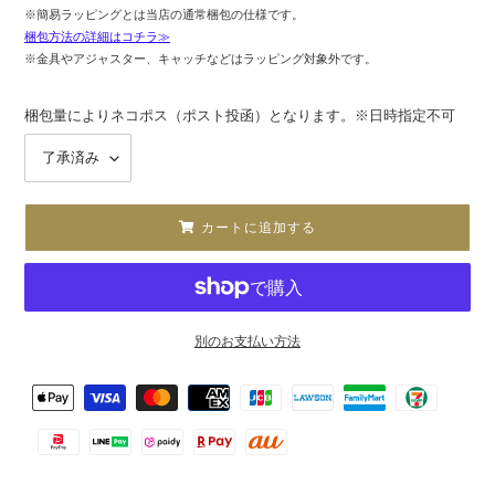
※簡易ラッピングとは当店の通常梱包の仕様です。
梱包方法の詳細はコチラ≫
※金具やアジャスター、キャッチなどはラッピング対象外です。
梱包量によりネコポス（ポスト投函）となります。※日時指定不可
カートに追加する
別のお支払い方法
カ
決
ー
済
ト
方
に
法
商