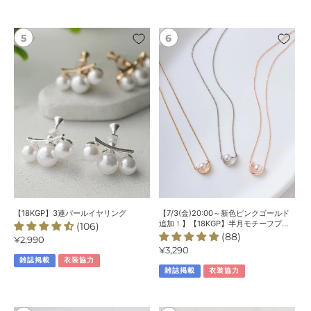
レ
ス
【18KGP】
【7/3(金)20:00
3
～
連
新
パ
色
ー
ピ
ル
ン
イ
ク
ヤ
ゴ
リ
ー
ン
ル
グ
ド
追
加！】
【18KGP】3連パールイヤリング
【7/3(金)20:00～新色ピンクゴールド
【18KGP】
追加！】【18KGP】半月モチーフプレ
(106)
ートパールネックレス
(88)
半
通
¥2,990
通
¥3,290
常
月
雑誌掲載
衣装協力
常
価
モ
雑誌掲載
衣装協力
価
格
チ
格
ー
フ