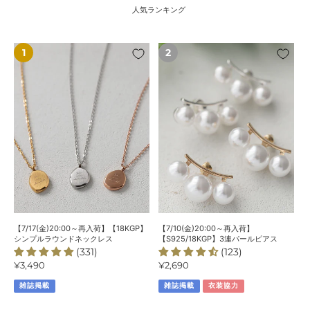
人気ランキング
【7/17(金)20:00
【7/10(金)20:00
～
～
再
再
入
入
荷】
荷】
【18KGP】
【S925/18KGP】
シ
3
ン
連
プ
パ
ル
ー
ラ
ル
ウ
ピ
ン
ア
【7/17(金)20:00～再入荷】【18KGP】
【7/10(金)20:00～再入荷】
ド
ス
シンプルラウンドネックレス
【S925/18KGP】3連パールピアス
(331)
(123)
ネ
通
¥3,490
通
¥2,690
ッ
常
常
ク
雑誌掲載
雑誌掲載
衣装協力
価
価
レ
格
格