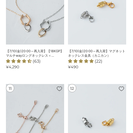
【18KGP】
マ
マ
グ
ル
ネ
チ
ッ
way
ト
ロ
ネ
ン
ッ
グ
ク
【7/10(金)20:00～再入荷】【18KGP】
【7/10(金)20:00～再入荷】マグネット
ネ
レ
マルチwayロングネックレス＜
ネックレス金具（カニカン）
ChooMiaオリジナル＞
(63)
(22)
ッ
ス
通
¥4,290
通
¥490
ク
金
常
常
レ
具
価
価
ス
（カ
格
格
＜
ニ
【8/7(金)20:00
マ
ChooMia
カ
～
グ
オ
ン）
再
ネ
リ
入
ッ
ジ
荷】
ト
ナ
【18KGP】
ネ
ル
ネ
ッ
＞
ッ
ク