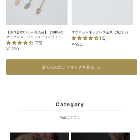
ク
レ
レ
ス
ス
金
ア
具
ジ
（丸
【8/7(金)20:00～再入荷】【18KGP】
マグネットネックレス金具（丸カン）
ャ
カ
ネックレスアジャスター（スライド
(15)
式）
(25)
ス
ン）
通
¥490
通
¥1,290
常
タ
常
価
ー
価
格
（ス
格
全ての人気ランキングを見る
ラ
イ
ド
式）
Category
商品カテゴリ