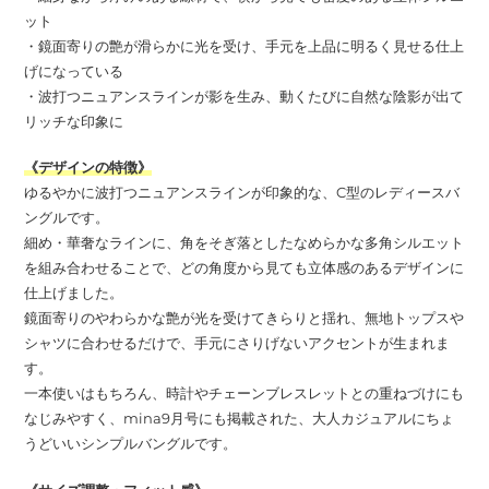
ット
・鏡面寄りの艶が滑らかに光を受け、手元を上品に明るく見せる仕上
げになっている
・波打つニュアンスラインが影を生み、動くたびに自然な陰影が出て
リッチな印象に
《デザインの特徴》
ゆるやかに波打つニュアンスラインが印象的な、C型のレディースバ
ングルです。
細め・華奢なラインに、角をそぎ落としたなめらかな多角シルエット
を組み合わせることで、どの角度から見ても立体感のあるデザインに
仕上げました。
鏡面寄りのやわらかな艶が光を受けてきらりと揺れ、無地トップスや
シャツに合わせるだけで、手元にさりげないアクセントが生まれま
す。
一本使いはもちろん、時計やチェーンブレスレットとの重ねづけにも
なじみやすく、mina9月号にも掲載された、大人カジュアルにちょ
うどいいシンプルバングルです。