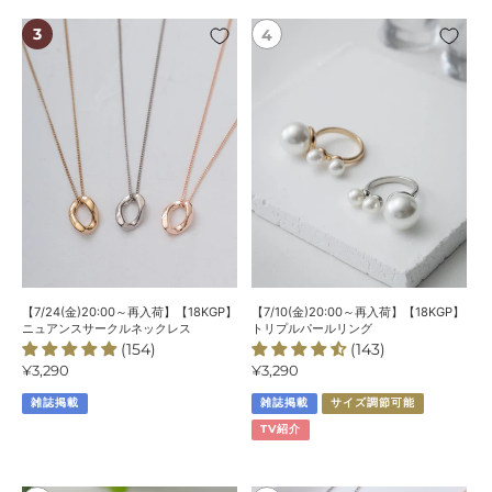
ス
【7/24(金)20:00
【7/10(金)20:00
～
～
再
再
入
入
荷】
荷】
【18KGP】
【18KGP】
ニ
ト
ュ
リ
ア
プ
ン
ル
ス
パ
サ
ー
ー
ル
【7/24(金)20:00～再入荷】【18KGP】
【7/10(金)20:00～再入荷】【18KGP】
ク
リ
ニュアンスサークルネックレス
トリプルパールリング
(154)
(143)
ル
ン
通
¥3,290
通
¥3,290
ネ
グ
常
常
ッ
雑誌掲載
雑誌掲載
サイズ調節可能
価
価
ク
格
格
TV紹介
レ
ス