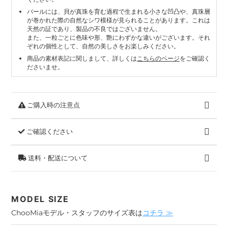
パールには、貝が真珠を育む過程で生まれる小さな凹凸や、真珠層
が巻かれた際の自然なシワ模様が見られることがあります。これは
天然の証であり、製品の不良ではございません。
また、一粒ごとに色味や形、艶にわずかな違いがございます。それ
ぞれの個性として、自然の美しさをお楽しみください。
商品の素材表記に関しまして、詳しくは
こちらのページ
をご確認く
ださいませ。
ご購入時の注意点
ご確認ください
送料・配送について
MODEL SIZE
ChooMiaモデル・スタッフのサイズ表は
コチラ ≫