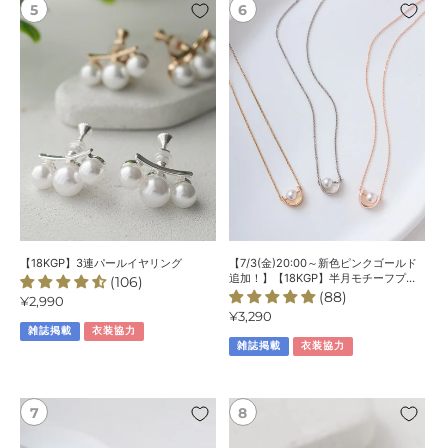
【18KGP】
【7/3(金)20:00
3
～
連
新
パ
色
ー
ピ
ル
ン
イ
ク
ヤ
ゴ
リ
ー
ン
ル
グ
ド
追
加！】
【18KGP】3連パールイヤリング
【7/3(金)20:00～新色ピンクゴールド
【18KGP】
追加！】【18KGP】半月モチーフプレ
(106)
ートパールネックレス
(88)
半
通
¥2,990
通
¥3,290
常
月
雑誌掲載
衣装協力
常
価
モ
雑誌掲載
衣装協力
価
格
チ
格
ー
フ
【7/31(金)20:00
【8/7(金)20:00
プ
～
～
レ