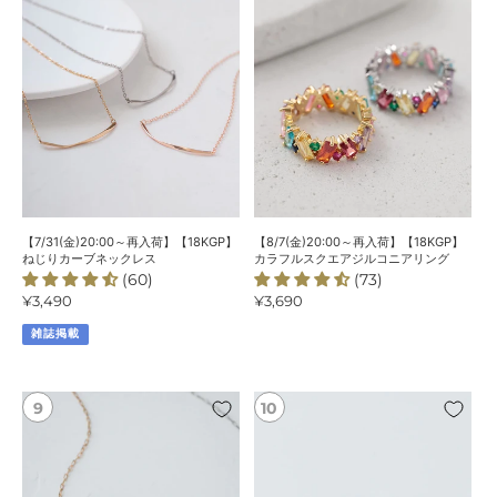
再
再
ー
入
入
ト
荷】
荷】
パ
【18KGP】
【18KGP】
ー
ね
カ
ル
じ
ラ
ネ
り
フ
ッ
カ
ル
ク
ー
ス
レ
ブ
ク
ス
ネ
エ
【7/31(金)20:00～再入荷】【18KGP】
【8/7(金)20:00～再入荷】【18KGP】
ッ
ア
ねじりカーブネックレス
カラフルスクエアジルコニアリング
(60)
(73)
ク
ジ
通
¥3,490
通
¥3,690
レ
ル
常
常
ス
コ
雑誌掲載
価
価
ニ
格
格
ア
リ
【7/10(金)20:00
【7/10(金)20:00
ン
～
～
グ
再
再
入
入
荷】
荷】