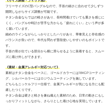
《サイズ調整・フィット感》
フリーサイズのC型バングルなので、手首の細さに合わせて少しずつ
開閉しながらサイズ調整が可能です。
チタン合金ならではの軽さがあり、長時間着けていても重さを感じに
くく、バングルや時計が苦手な方からも「疲れにくい」という声が多
く届いています。
細めのラインながらしっかりとしたハリがあり、華奢見えと存在感の
バランスが良いので、年代を問わず普段使いしやすいのもポイントで
す。
手首の骨が出ている部分から横に滑らせるように装着すると、スムー
ズに着け外しができます。
《素材・金属アレルギー対応ついて》
素材はチタン合金をベースに、ゴールドカラーには18KGPコーティン
グ、シルバーカラーにはロジウムコーティングを施しています。
どちらもニッケルフリー仕様で、金属アレルギーが気になる方にも配
慮したつくりです。
チタン合金は硬さと軽さを兼ね備えた素材のため、日常の動きにもし
っかりフィットしながら、さらりとした着け心地を実現しています。