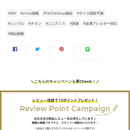
#
18K
#
mina掲載
#
TikTokShop接続
#
サイズ調節可能
#
シンプル
#
チタン
#
ニュアンス
#
真鍮
#
金属アレルギー対応
#
雑誌掲載
FACEBOOK
TWITTER
PINTEREST
LINE
ツイー
ピンす
シェア
LINEで送
で
に
で
で
ト
る
る
シ
投
ピ
送
ェ
稿
ン
る
ア
す
す
す
る
る
る
＼こちらのキャンペーンも要Check！／