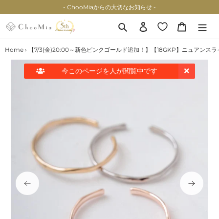
コ
- ChooMiaからの大切なお知らせ -
ン
テ
検索
ログイン
カート
ン
ツ
Home
›
【7/3(金)20:00～新色ピンクゴールド追加！】【18GKP】ニュアンス
に
ス
今このページを
人が閲覧中です
キ
ッ
プ
す
る