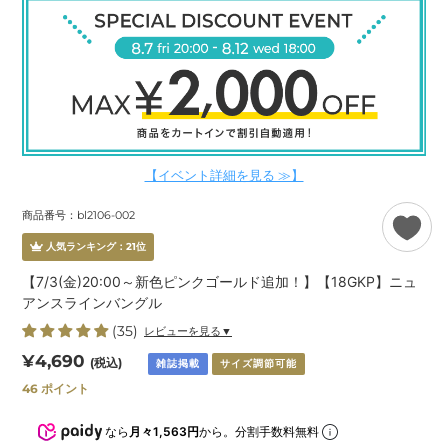
【イベント詳細を見る ≫】
商品番号：bl2106-002
人気ランキング：
21
位
【7/3(金)20:00～新色ピンクゴールド追加！】【18GKP】ニュ
アンスラインバングル
(35)
レビューを見る▼
通
¥4,690
(税込)
雑誌掲載
サイズ調節可能
常
46
ポイント
価
格
なら
月々1,563円
から。分割手数料無料