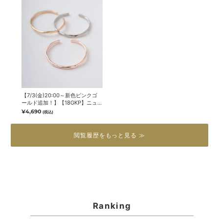
【7/3(金)20:00～新色ピンクゴ
ールド追加！】【18GKP】ニュ
アンスラインバングル
¥4,690
(税込)
閲覧履歴をもっと見る ≫
Ranking