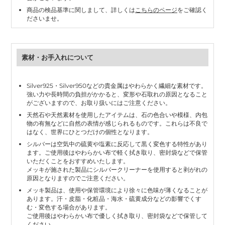
商品の検品基準に関しまして、詳しくは
こちらのページ
をご確認く
ださいませ。
素材・お手入れについて
Silver925・Silver950などの貴金属はやわらかく繊細な素材です。
強い力や長時間の負担がかかると、変形や石取れの原因となること
がございますので、お取り扱いにはご注意ください。
天然石や天然素材を使用したアイテムは、石の色合いや模様、内包
物の有無などに自然の表情が感じられるものです。これらは不良で
はなく、世界にひとつだけの個性となります。
シルバーは空気中の硫黄や塩素に反応して黒く変色する特性があり
ます。ご使用後はやわらかい布で軽く拭き取り、密封袋などで保管
いただくことをおすすめいたします。
メッキが施された製品にシルバークリーナーを使用すると剥がれの
原因となりますのでご注意ください。
メッキ製品は、使用や保管環境により徐々に色味が薄くなることが
あります。汗・皮脂・化粧品・海水・硫黄成分などの影響でくす
む・変色する場合があります。
ご使用後はやわらかい布で優しく拭き取り、密封袋などで保管して
ください。