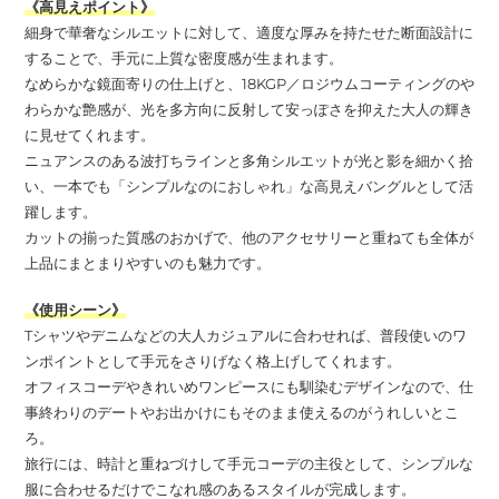
《高見えポイント》
細身で華奢なシルエットに対して、適度な厚みを持たせた断面設計に
することで、手元に上質な密度感が生まれます。
なめらかな鏡面寄りの仕上げと、18KGP／ロジウムコーティングのや
わらかな艶感が、光を多方向に反射して安っぽさを抑えた大人の輝き
に見せてくれます。
ニュアンスのある波打ちラインと多角シルエットが光と影を細かく拾
い、一本でも「シンプルなのにおしゃれ」な高見えバングルとして活
躍します。
カットの揃った質感のおかげで、他のアクセサリーと重ねても全体が
上品にまとまりやすいのも魅力です。
《使用シーン》
Tシャツやデニムなどの大人カジュアルに合わせれば、普段使いのワ
ンポイントとして手元をさりげなく格上げしてくれます。
オフィスコーデやきれいめワンピースにも馴染むデザインなので、仕
事終わりのデートやお出かけにもそのまま使えるのがうれしいとこ
ろ。
旅行には、時計と重ねづけして手元コーデの主役として、シンプルな
服に合わせるだけでこなれ感のあるスタイルが完成します。