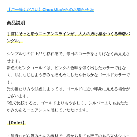
商
【ご一読ください】ChooMiaからのお知らせ ≫
品
を
商品説明
追
加
手首にそっと沿うニュアンスラインが、大人の抜け感をつくる華奢バ
す
ングル。
る
シンプルなのに上品な存在感で、毎日のコーデをさりげなく高見えさ
せます。
新色のピンクゴールドは、ピンクの色味を強く出したカラーではな
く、肌になじむよう赤みを控えめにしたやわらかなゴールドカラーで
す。
光の当たり方や肌色によっては、ゴールドに近い印象に見える場合が
ございます。
3色で比較すると、ゴールドよりもやさしく、シルバーよりもあたた
かみのあるニュアンスを感じていただけます。
【Point】
・細身ながら厚みのある線材で、横から見ても密度のある立体シルエ