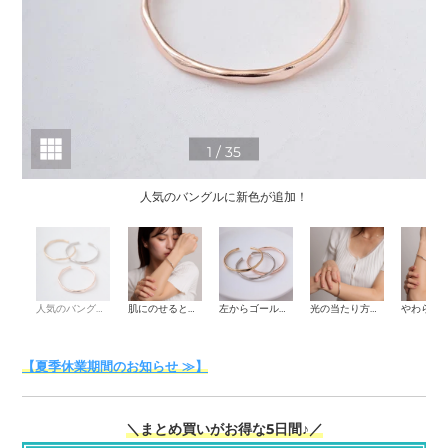
1
/
35
人気のバングルに新色が追加！
肌
人気のバングルに新色が追加！
肌にのせるとピンクの色味は控えめに見え、自然になじむカラーです。
左からゴールド・シルバー・ピンクゴールド。
光の当たり方や肌色によっては、ゴールドに近い印象に見える場合がございます。
【夏季休業期間のお知らせ ≫】
＼まとめ買いがお得な5日間♪／