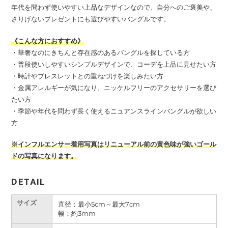
年代を問わず使いやすい上品なデザインなので、自分へのご褒美や、
さりげないプレゼントにも選びやすいバングルです。
《こんな方におすすめ》
・華奢なのにきちんと存在感のあるバングルを探している方
・普段使いしやすいシンプルデザインで、コーデを上品に見せたい方
・時計やブレスレットとの重ねづけを楽しみたい方
・金属アレルギーが気になり、ニッケルフリーのアクセサリーを選び
たい方
・季節や年代を問わず長く使えるニュアンスラインバングルが欲しい
方
※インフルエンサー着用写真はリニューアル前の黄色味が強いゴール
ドの写真になります。
DETAIL
サイズ
直径：最小5cm～最大7cm
幅：
約3mm