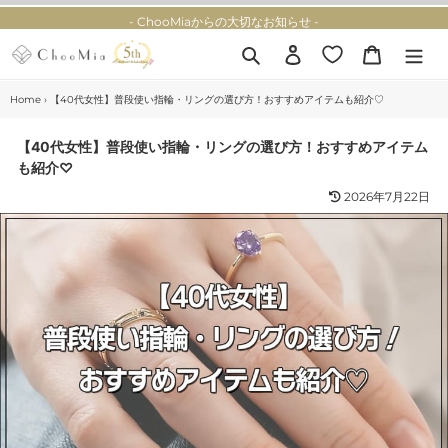
コ
- ChooMiaからの大切なお知らせ -
ン
テ
検索
ログイン
カート
ン
ツ
Home
›
【40代女性】普段使い指輪・リングの選び方！おすすめアイテムも紹介♡
に
ス
【40代女性】普段使い指輪・リングの選び方！おすすめアイテム
キ
も紹介♡
ッ
プ
2026年7月22日
す
る