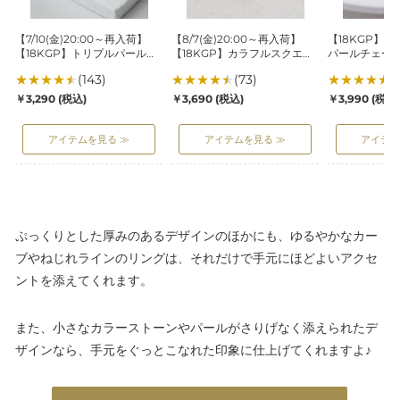
リ
ラ
ッ
プ
フ
ク
【7/10(金)20:00～再入荷】
【8/7(金)20:00～再入荷】
【18KGP】
ル
ル
パ
【18KGP】トリプルパールリ
【18KGP】カラフルスクエア
パールチェー
パ
ス
ー
ング
ジルコニアリング
★
★
★
★
★
(143)
★
★
★
★
★
(73)
★
★
★
★
★
(
ー
ク
ル
通
通
通
￥3,290
(税込)
￥3,690
(税込)
￥3,990
(税込
ル
エ
チ
常
常
常
リ
ア
ェ
価
価
価
アイテムを見る ≫
アイテムを見る ≫
アイテム
ン
ジ
ー
格
格
格
グ
ル
ン
コ
リ
ニ
ン
ア
グ
リ
ぷっくりとした厚みのあるデザインのほかにも、ゆるやかなカー
ン
ブやねじれラインのリングは、それだけで手元にほどよいアクセ
グ
ントを添えてくれます。
また、小さなカラーストーンやパールがさりげなく添えられたデ
ザインなら、手元をぐっとこなれた印象に仕上げてくれますよ♪