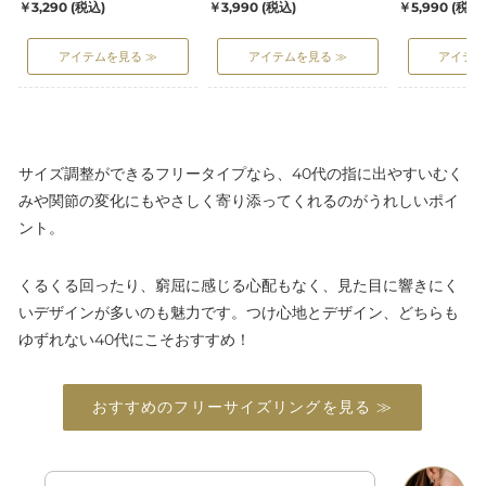
通
通
通
￥3,290
(税込)
￥3,990
(税込)
￥5,990
(税込
ル
チ
ス
常
常
常
リ
ェ
ツ
価
価
価
アイテムを見る ≫
アイテムを見る ≫
アイテム
ン
ー
イ
格
格
格
グ
ン
ス
リ
ト
ン
リ
グ
ン
グ
サイズ調整ができるフリータイプなら、40代の指に出やすいむく
みや関節の変化にもやさしく寄り添ってくれるのがうれしいポイ
ント。
くるくる回ったり、窮屈に感じる心配もなく、見た目に響きにく
いデザインが多いのも魅力です。つけ心地とデザイン、どちらも
ゆずれない40代にこそおすすめ！
おすすめのフリーサイズリングを見る ≫