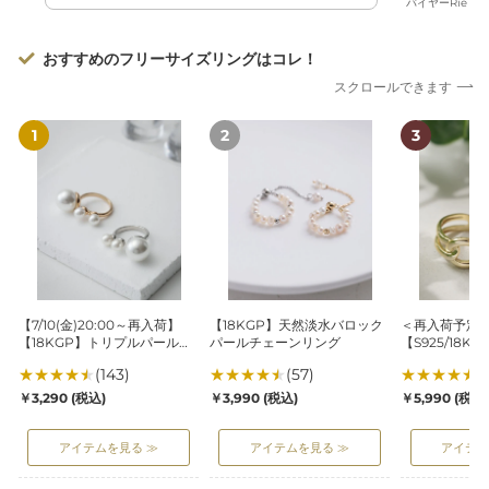
バイヤーRie
おすすめのフリーサイズリングはコレ！
スクロールできます
【7/10(金)20:00
【18KGP】
＜
～
天
再
再
然
入
入
淡
荷
荷】
水
予
【18KGP】
バ
定
ト
ロ
あ
リ
ッ
り
プ
ク
＞
【7/10(金)20:00～再入荷】
【18KGP】天然淡水バロック
＜再入荷予定
ル
パ
【S925/18
【18KGP】トリプルパールリ
パールチェーンリング
【S925/18
パ
ー
ク
ング
ストリング
★
★
★
★
★
(143)
★
★
★
★
★
(57)
★
★
★
★
★
(
ー
ル
ロ
通
通
通
￥3,290
(税込)
￥3,990
(税込)
￥5,990
(税込
ル
チ
ス
常
常
常
リ
ェ
ツ
価
価
価
アイテムを見る ≫
アイテムを見る ≫
アイテム
ン
ー
イ
格
格
格
グ
ン
ス