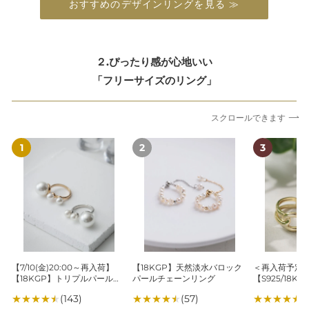
おすすめのデザインリングを見る ≫
２.ぴったり感が心地いい
「フリーサイズのリング」
スクロールできます
【7/10(金)20:00
【18KGP】
＜
～
天
再
再
然
入
入
淡
荷
荷】
水
予
【18KGP】
バ
定
ト
ロ
あ
リ
ッ
り
プ
ク
＞
【7/10(金)20:00～再入荷】
【18KGP】天然淡水バロック
＜再入荷予定
ル
パ
【S925/18
【18KGP】トリプルパールリ
パールチェーンリング
【S925/18
パ
ー
ク
ング
ストリング
★
★
★
★
★
(143)
★
★
★
★
★
(57)
★
★
★
★
★
(
ー
ル
ロ