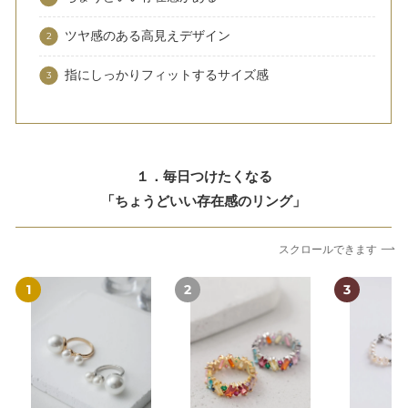
ツヤ感のある高見えデザイン
指にしっかりフィットするサイズ感
１．毎日つけたくなる
「ちょうどいい存在感のリング」
スクロールできます
【7/10(金)20:00
【8/7(金)20:00
【18KGP】
～
～
天
再
再
然
入
入
淡
荷】
荷】
水
【18KGP】
【18KGP】
バ
ト
カ
ロ