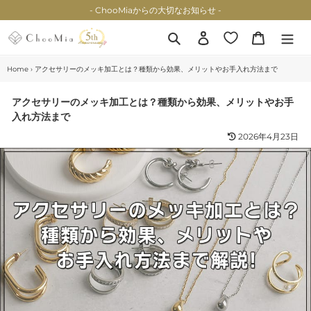
コ
- ChooMiaからの大切なお知らせ -
ン
テ
検索
ログイン
カート
ン
ツ
Home
›
アクセサリーのメッキ加工とは？種類から効果、メリットやお手入れ方法まで
に
ス
アクセサリーのメッキ加工とは？種類から効果、メリットやお手
キ
入れ方法まで
ッ
プ
2026年4月23日
す
る