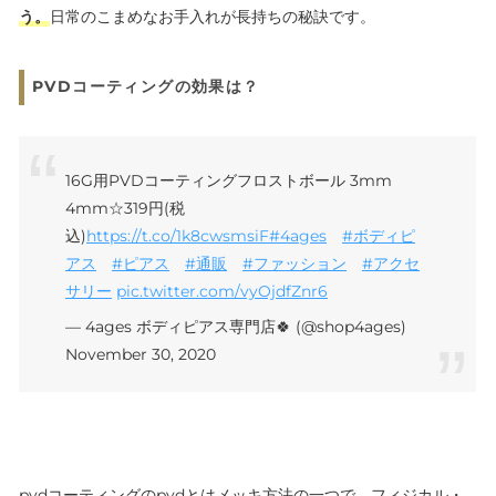
う。
日常のこまめなお手入れが長持ちの秘訣です。
PVDコーティングの効果は？
16G用PVDコーティングフロストボール 3mm
4mm☆319円(税
込)
https://t.co/1k8cwsmsiF
#4ages
#ボディピ
アス
#ピアス
#通販
#ファッション
#アクセ
サリー
pic.twitter.com/vyOjdfZnr6
— 4ages ボディピアス専門店🍀 (@shop4ages)
November 30, 2020
pvdコーティングのpvdとはメッキ方法の一つで、フィジカル・