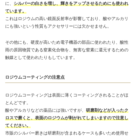
に、
シルバーの白さを増し、輝きをアップさせるためにも使われ
ています。
これはロジウムの高い鏡面反射率が影響しており、酸やアルカリ
にも強いという性質もアクセサリーには欠かせません。
その他にも、硬度が高いため電子機器の部品に使われたり、酸性
雨の原因物質である窒素化合物を、無害な窒素に還元するための
触媒として使われたりもしています。
ロジウムコーティングの注意点
ロジウムコーティングは表面に薄くコーティングされることがほ
とんどです。
酸やアルカリなどの薬品には強いですが、
研磨剤などが入ったク
ロスで磨くと、表面のロジウムが剥がれてしまいますので注意し
てください。
市販のシルバー磨きは研磨剤が含まれるケースも多いため使用せ