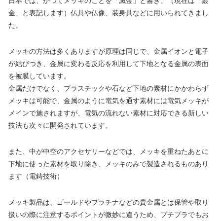
日本では、かつてメッキのことを「滅金」と書き、（現在は「鍍
金」と表記します）仏具や仏像、装身具などに用いられてきまし
た。
メッキの方法は多くありますが原理は同じで、金属イオンと電子
が結びつき、金属に変わる反応を利用して下地となる金属の表面
を被膜しています。
金属だけでなく、プラスチックや石など下地の素材にかかわらず
メッキは可能で、金属のように電気を通す素材には電気メッキが
メインで施されますが、電気の流れない素材に対応できる新しい
技法も次々に開発されています。
また、中が中空のアクセサリーなどでは、メッキを重ねたあとに
下地に使った素材を取り除き、メッキのみで製造されるものあり
ます（電鋳技術）
メッキ製品は、ゴールドやプラチナなどの貴金属とは保管や取り
扱いの際に注意するポイントが微妙に違うため、プチプラでもお