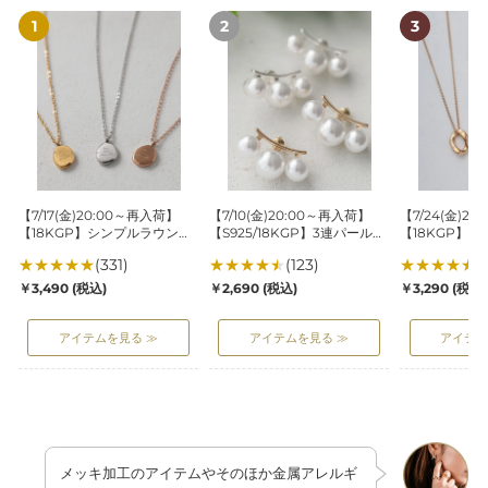
【7/17(金)20:00
【7/10(金)20:00
【7/24(金)20
～
～
～
再
再
再
入
入
入
荷】
荷】
荷】
【18KGP】
【S925/18KGP】
【18KGP】
シ
3
ニ
ン
連
ュ
プ
パ
ア
【7/17(金)20:00～再入荷】
【7/10(金)20:00～再入荷】
【7/24(金)2
ル
ー
ン
【18KGP】シンプルラウンド
【S925/18KGP】3連パールピ
【18KGP】
ラ
ル
ス
ネックレス
アス
ルネックレス
★
★
★
★
★
(331)
★
★
★
★
★
(123)
★
★
★
★
★
(
ウ
ピ
サ
通
通
通
￥3,490
(税込)
￥2,690
(税込)
￥3,290
(税込)
ン
ア
ー
常
常
常
ド
ス
ク
価
価
価
アイテムを見る ≫
アイテムを見る ≫
アイテム
ネ
ル
格
格
格
ッ
ネ
ク
ッ
レ
ク
ス
レ
ス
メッキ加工のアイテムやそのほか金属アレルギ